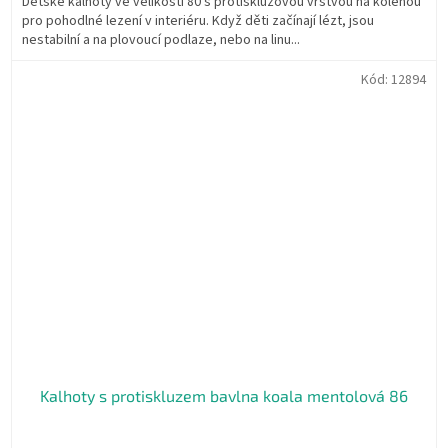
Dětské kalhoty ve velikosti 80 s protiskluzovou vrstvou na kolenou
pro pohodlné lezení v interiéru. Když děti začínají lézt, jsou
nestabilní a na plovoucí podlaze, nebo na linu...
Kód:
12894
Kalhoty s protiskluzem bavlna koala mentolová 86