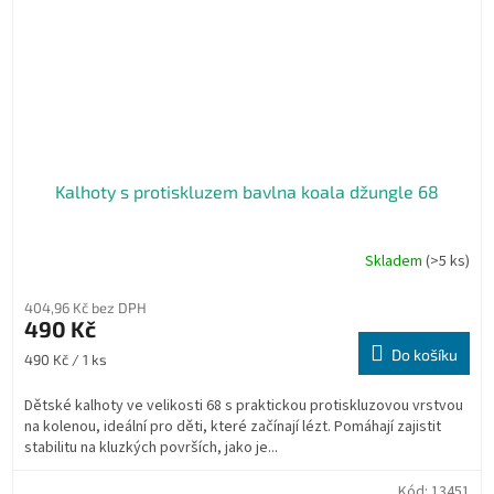
Kalhoty s protiskluzem bavlna koala džungle 68
Skladem
(>5 ks)
404,96 Kč bez DPH
490 Kč
Do košíku
Měrná
490 Kč / 1 ks
cena:
Dětské kalhoty ve velikosti 68 s praktickou protiskluzovou vrstvou
na kolenou, ideální pro děti, které začínají lézt. Pomáhají zajistit
stabilitu na kluzkých površích, jako je...
Kód:
13451