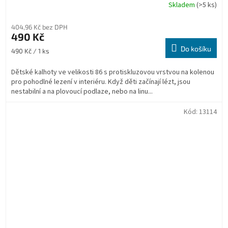
Skladem
(>5 ks)
404,96 Kč bez DPH
490 Kč
Do košíku
Měrná
490 Kč / 1 ks
cena:
Dětské kalhoty ve velikosti 86 s protiskluzovou vrstvou na kolenou
pro pohodlné lezení v interiéru. Když děti začínají lézt, jsou
nestabilní a na plovoucí podlaze, nebo na linu...
Kód:
13114