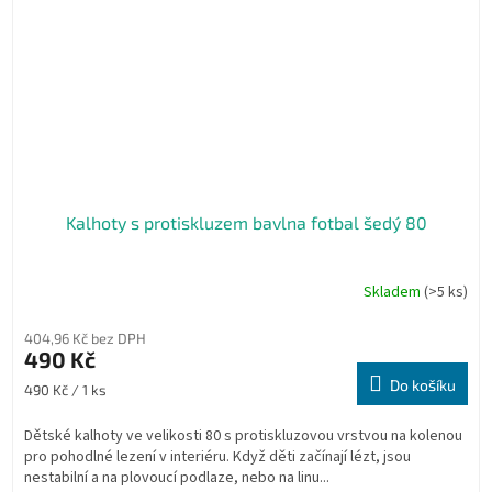
Kalhoty s protiskluzem bavlna fotbal šedý 80
Skladem
(>5 ks)
Průměrné
hodnocení
produktu
404,96 Kč bez DPH
je
490 Kč
5,0
Do košíku
Měrná
490 Kč / 1 ks
z
cena:
5
Dětské kalhoty ve velikosti 80 s protiskluzovou vrstvou na kolenou
hvězdiček.
pro pohodlné lezení v interiéru. Když děti začínají lézt, jsou
nestabilní a na plovoucí podlaze, nebo na linu...