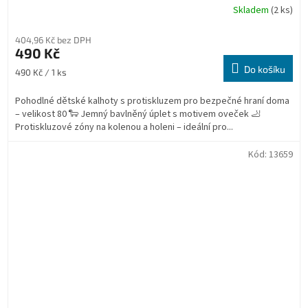
Skladem
(2 ks)
404,96 Kč bez DPH
490 Kč
Do košíku
Měrná
490 Kč / 1 ks
cena:
Pohodlné dětské kalhoty s protiskluzem pro bezpečné hraní doma
– velikost 80 🐑 Jemný bavlněný úplet s motivem oveček 🦶
Protiskluzové zóny na kolenou a holeni – ideální pro...
Kód:
13659