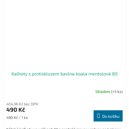
Kalhoty s protiskluzem bavlna koala mentolová 80
Skladem
(>5 ks)
404,96 Kč bez DPH
490 Kč
Do košíku
Měrná
490 Kč / 1 ks
cena: