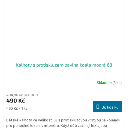
Kalhoty s protiskluzem bavlna koala modrá 68
Skladem
(3 ks)
404,96 Kč bez DPH
490 Kč
Do košíku
Měrná
490 Kč / 1 ks
cena:
Dětské kalhoty ve velikosti 68 s protiskluzovou vrstvou na kolenou
pro pohodlné lezení v interiéru. Když děti začínají lézt, jsou