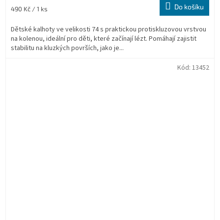
5,0
Do košíku
Měrná
490 Kč / 1 ks
z
cena:
5
Dětské kalhoty ve velikosti 74 s praktickou protiskluzovou vrstvou
hvězdiček.
na kolenou, ideální pro děti, které začínají lézt. Pomáhají zajistit
stabilitu na kluzkých površích, jako je...
Kód:
13452