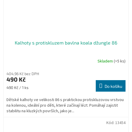
Kalhoty s protiskluzem bavlna koala džungle 86
Skladem
(>5 ks)
404,96 Kč bez DPH
490 Kč
Do košíku
Měrná
490 Kč / 1 ks
cena:
Dětské kalhoty ve velikosti 86 s praktickou protiskluzovou vrstvou
na kolenou, ideální pro děti, které začínají lézt. Pomáhají zajistit
stabilitu na kluzkých površích, jako je...
Kód:
13454