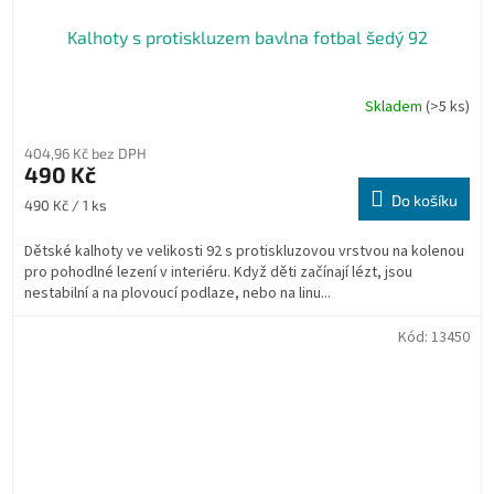
Kalhoty s protiskluzem bavlna fotbal šedý 92
Skladem
(>5 ks)
404,96 Kč bez DPH
490 Kč
Do košíku
Měrná
490 Kč / 1 ks
cena:
Dětské kalhoty ve velikosti 92 s protiskluzovou vrstvou na kolenou
pro pohodlné lezení v interiéru. Když děti začínají lézt, jsou
nestabilní a na plovoucí podlaze, nebo na linu...
Kód:
13450