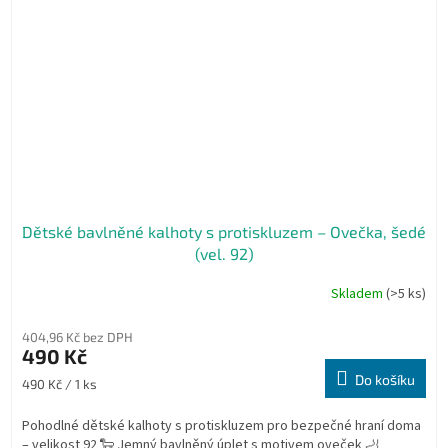
Dětské bavlněné kalhoty s protiskluzem – Ovečka, šedé
(vel. 92)
Skladem
(>5 ks)
404,96 Kč bez DPH
490 Kč
Do košíku
Měrná
490 Kč / 1 ks
cena:
Pohodlné dětské kalhoty s protiskluzem pro bezpečné hraní doma
– velikost 92 🐑 Jemný bavlněný úplet s motivem oveček 🦶