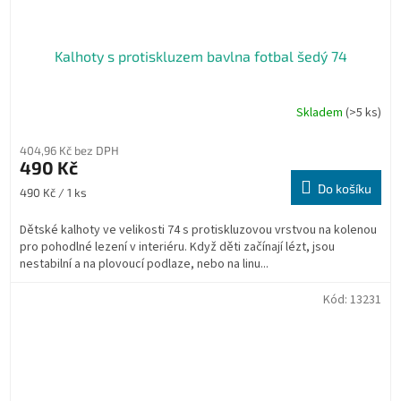
Kalhoty s protiskluzem bavlna fotbal šedý 74
Skladem
(>5 ks)
404,96 Kč bez DPH
490 Kč
Do košíku
Měrná
490 Kč / 1 ks
cena:
Dětské kalhoty ve velikosti 74 s protiskluzovou vrstvou na kolenou
pro pohodlné lezení v interiéru. Když děti začínají lézt, jsou
nestabilní a na plovoucí podlaze, nebo na linu...
Kód:
13231