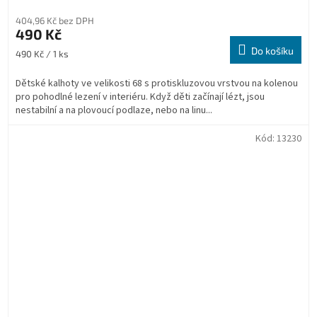
404,96 Kč bez DPH
490 Kč
Do košíku
Měrná
490 Kč / 1 ks
cena:
Dětské kalhoty ve velikosti 68 s protiskluzovou vrstvou na kolenou
pro pohodlné lezení v interiéru. Když děti začínají lézt, jsou
nestabilní a na plovoucí podlaze, nebo na linu...
Kód:
13230