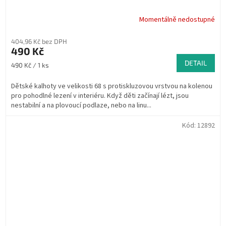
Momentálně nedostupné
404,96 Kč bez DPH
490 Kč
DETAIL
Měrná
490 Kč / 1 ks
cena:
Dětské kalhoty ve velikosti 68 s protiskluzovou vrstvou na kolenou
pro pohodlné lezení v interiéru. Když děti začínají lézt, jsou
nestabilní a na plovoucí podlaze, nebo na linu...
Kód:
12892