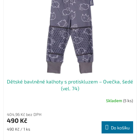
Dětské bavlněné kalhoty s protiskluzem – Ovečka, šedé
(vel. 74)
Skladem
(5 ks)
404,96 Kč bez DPH
490 Kč
Do košíku
Měrná
490 Kč / 1 ks
cena: