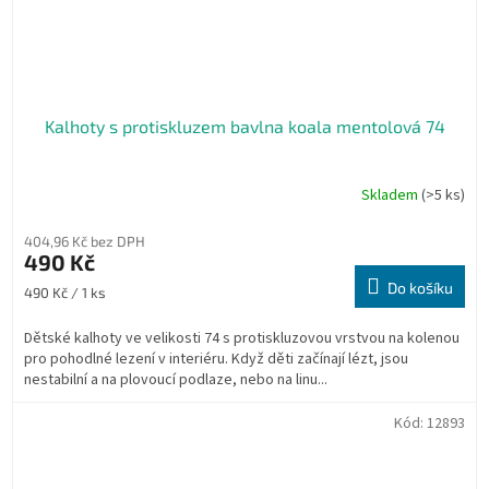
Kalhoty s protiskluzem bavlna koala mentolová 74
Skladem
(>5 ks)
Průměrné
hodnocení
produktu
404,96 Kč bez DPH
je
490 Kč
5,0
Do košíku
Měrná
490 Kč / 1 ks
z
cena:
5
Dětské kalhoty ve velikosti 74 s protiskluzovou vrstvou na kolenou
hvězdiček.
pro pohodlné lezení v interiéru. Když děti začínají lézt, jsou
nestabilní a na plovoucí podlaze, nebo na linu...
Kód:
12893