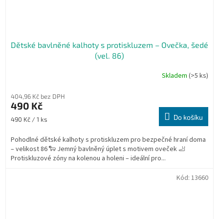
Dětské bavlněné kalhoty s protiskluzem – Ovečka, šedé
(vel. 86)
Skladem
(>5 ks)
404,96 Kč bez DPH
490 Kč
Do košíku
Měrná
490 Kč / 1 ks
cena:
Pohodlné dětské kalhoty s protiskluzem pro bezpečné hraní doma
– velikost 86 🐑 Jemný bavlněný úplet s motivem oveček 🦶
Protiskluzové zóny na kolenou a holeni – ideální pro...
Kód:
13660