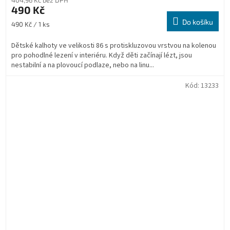
490 Kč
Do košíku
Měrná
490 Kč / 1 ks
cena:
Dětské kalhoty ve velikosti 86 s protiskluzovou vrstvou na kolenou
pro pohodlné lezení v interiéru. Když děti začínají lézt, jsou
nestabilní a na plovoucí podlaze, nebo na linu...
Kód:
13233