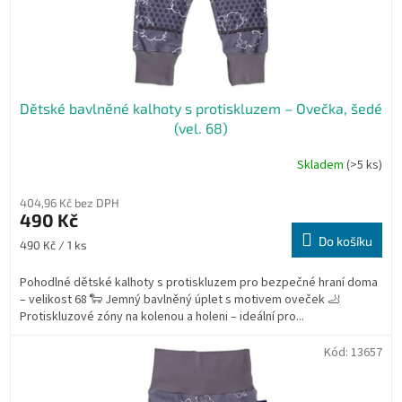
k
t
ů
Dětské bavlněné kalhoty s protiskluzem – Ovečka, šedé
(vel. 68)
Skladem
(>5 ks)
404,96 Kč bez DPH
490 Kč
Do košíku
Měrná
490 Kč / 1 ks
cena:
Pohodlné dětské kalhoty s protiskluzem pro bezpečné hraní doma
– velikost 68 🐑 Jemný bavlněný úplet s motivem oveček 🦶
Protiskluzové zóny na kolenou a holeni – ideální pro...
Kód:
13657