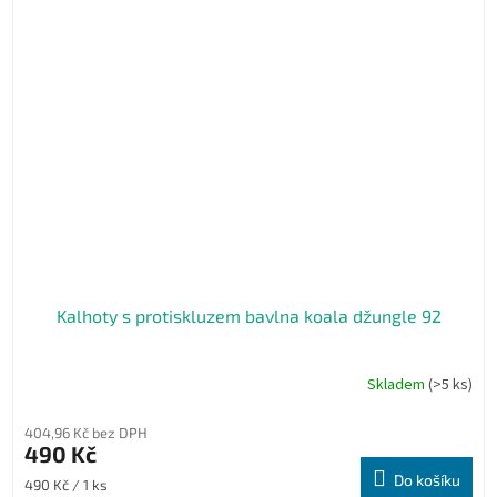
Kalhoty s protiskluzem bavlna koala džungle 92
Skladem
(>5 ks)
404,96 Kč bez DPH
490 Kč
Do košíku
Měrná
490 Kč / 1 ks