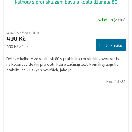
Kalhoty s protiskluzem bavlna koala džungle 80
Skladem
(>5 ks)
404,96 Kč bez DPH
490 Kč
Do košíku
Měrná
490 Kč / 1 ks
cena:
Dětské kalhoty ve velikosti 80 s praktickou protiskluzovou vrstvou
na kolenou, ideální pro děti, které začínají lézt. Pomáhají zajistit
stabilitu na kluzkých površích, jako je...
Kód:
13453