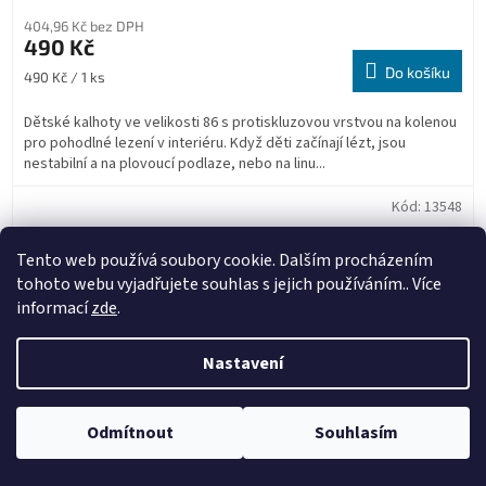
404,96 Kč bez DPH
490 Kč
Do košíku
Měrná
490 Kč / 1 ks
cena:
Dětské kalhoty ve velikosti 86 s protiskluzovou vrstvou na kolenou
pro pohodlné lezení v interiéru. Když děti začínají lézt, jsou
nestabilní a na plovoucí podlaze, nebo na linu...
Kód:
13548
Tento web používá soubory cookie. Dalším procházením
tohoto webu vyjadřujete souhlas s jejich používáním.. Více
informací
zde
.
Nastavení
Odmítnout
Souhlasím