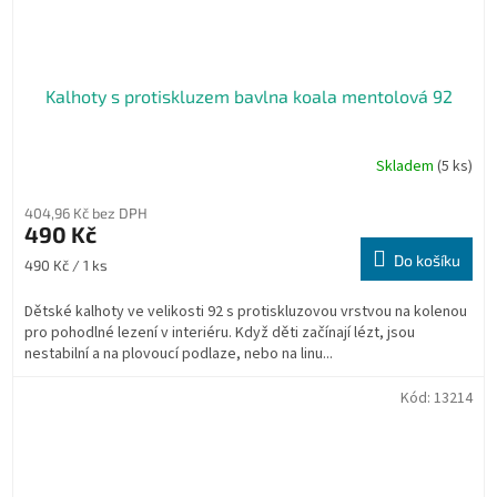
Kalhoty s protiskluzem bavlna koala mentolová 92
Skladem
(5 ks)
404,96 Kč bez DPH
490 Kč
Do košíku
Měrná
490 Kč / 1 ks
cena:
Dětské kalhoty ve velikosti 92 s protiskluzovou vrstvou na kolenou
pro pohodlné lezení v interiéru. Když děti začínají lézt, jsou
nestabilní a na plovoucí podlaze, nebo na linu...
Kód:
13214