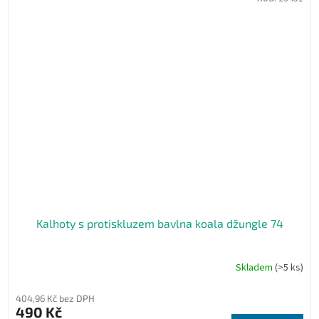
Kalhoty s protiskluzem bavlna koala džungle 74
Skladem
(>5 ks)
Průměrné
hodnocení
produktu
404,96 Kč bez DPH
je
490 Kč