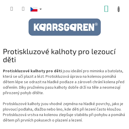
Přejít
NÁKUP
na
obsah
KOŠÍK
Protiskluzové kalhoty pro lezoucí
děti
Protiskluzové kalhoty pro děti
jsou ideální pro miminka a batolata,
která se učí plazit a lézt. Protiskluzová úprava na kolenou pomáhá
dětem lépe se odrazit na hladké podlaze a zároveň chrání kolena před
odřením. Díky pružnému pasu kalhoty dobře drží na těle a neomezují
přirozený pohyb dítěte.
Protiskluzové kalhoty jsou vhodné zejména na hladké povrchy, jako je
plovoucí podlaha, dlažba nebo lino, kde děti při lezení často kloužou.
Protiskluzová vrstva na kolenou zlepšuje stabilitu při pohybu a pomáhá
dětem při prvních pokusech o plazení a lezení.