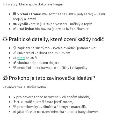
Tři vrstvy, které spolu dokonale fungují:
🟫
Vrchní strana:
Wellsoft fleece (100% polyester) – velmi
hřejivý a jemný
☁️
Výplň:
vatelín (100% polyester) – měkký a teplý
🌱
Podšívka:
bio-bavlna (100%) s hvězdičkami ⭐
🧸 Praktické detaily, které ocení každý rodič
🧷 zapínání na suchý zip – rychlé ovládání jednou rukou
📏 univerzální velikost cca 75 × 75 cm
🧺
praní
na 30 °C
🍂 vhodná od podzimu do jara
🤎 neutrální moka barva pro holčičky i chlapečky
🎁 Pro koho je tato zavinovačka ideální?
Zavinovačka je skvělá volba:
🚼 pro novorozence narozené v chladném období,
👨‍👩‍👧 rodiče, kteří často jezdí autem,
💚 pro milovníky kvalitních a šetrných materiálů,
🎀 jako dárek k narození miminka nebo na baby shower.