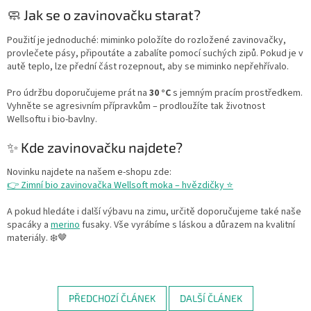
🧼 Jak se o zavinovačku starat?
Použití je jednoduché: miminko položíte do rozložené zavinovačky,
provlečete pásy, připoutáte a zabalíte pomocí suchých zipů. Pokud je v
autě teplo, lze přední část rozepnout, aby se miminko nepřehřívalo.
Pro údržbu doporučujeme prát na
30 °C
s jemným pracím prostředkem.
Vyhněte se agresivním přípravkům – prodloužíte tak životnost
Wellsoftu i bio-bavlny.
✨ Kde zavinovačku najdete?
Novinku najdete na našem e-shopu zde:
👉 Zimní bio zavinovačka Wellsoft moka – hvězdičky ⭐
A pokud hledáte i další výbavu na zimu, určitě doporučujeme také naše
spacáky a
merino
fusaky. Vše vyrábíme s láskou a důrazem na kvalitní
materiály. ❄️🤎
PŘEDCHOZÍ ČLÁNEK
DALŠÍ ČLÁNEK