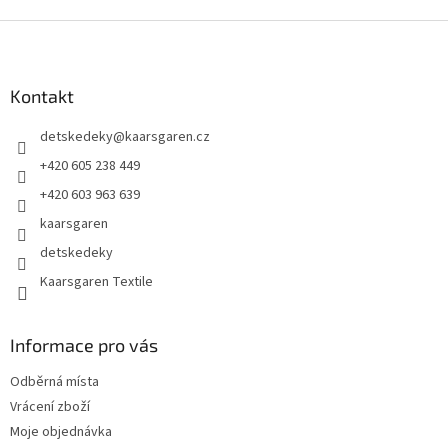
Z
á
p
a
Kontakt
t
detskedeky
@
kaarsgaren.cz
í
+420 605 238 449
+420 603 963 639
kaarsgaren
detskedeky
Kaarsgaren Textile
Informace pro vás
Odběrná místa
Vrácení zboží
Moje objednávka