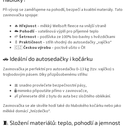
Při vývoji se zaměřujeme na pohodlí, bezpečí a kvalitní materiály. Tato
zavinovačka spojuje:
🔥
Hřejivost
– měkký Wellsoft fleece na vnější straně
☁️
Pohodlí
– vatelínová výplň pro příjemné teplo
🌱
Šetrnost
– podšívka ze 100% bio-bavlny s hvězdičkami
🍼
Praktičnost
– střih vhodný do autosedačky „vajíčko“
🇨🇿
Českou výrobu
– poctivě ušito v ČR
🚗 Ideální do autosedačky i kočárku
Zavinovačka je perfektní pro autosedačku 0–13 kg (tzv. vajíčko) s
trojbodovým pásem. Díky přizpůsobenému střihu:
🎀 snadno provlečete bezpečnostní pásy,
🔒 miminko připoutáte přímo v zavinovačce,
👶 přenesete dítě z bytu do auta bez složitého oblékání.
Zavinovačka se ale skvěle hodí také do hlubokého kočárku nebo jako
měkké domácí „hnízdečko“.
🧵 Složení materiálů: teplo, pohodlí a jemnost