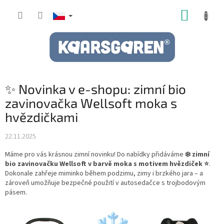
Přejít
NÁKUP
na
obsah
KOŠÍK
✨ Novinka v e-shopu: zimní bio
zavinovačka Wellsoft moka s
hvězdičkami
22.11.2025
Máme pro vás krásnou zimní novinku! Do nabídky přidáváme
❄️ zimní
bio zavinovačku Wellsoft v barvě moka s motivem hvězdiček ⭐
.
Dokonale zahřeje miminko během podzimu, zimy i brzkého jara – a
zároveň umožňuje bezpečné použití v autosedačce s trojbodovým
pásem.