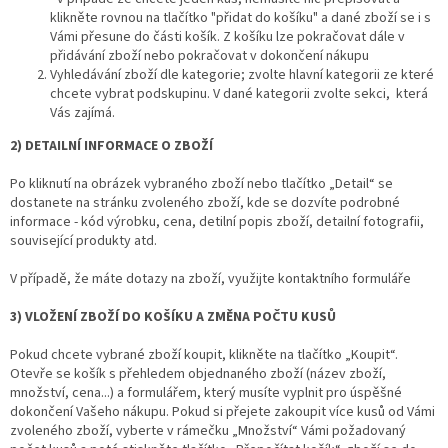
klikněte rovnou na tlačítko "přidat do košíku" a dané zboží se i s
Vámi přesune do části košík. Z košíku lze pokračovat dále v
přidávání zboží nebo pokračovat v dokončení nákupu
Vyhledávání zboží dle kategorie; zvolte hlavní kategorii ze které
chcete vybrat podskupinu. V dané kategorii zvolte sekci, která
Vás zajímá.
2) DETAILNÍ INFORMACE O ZBOŽÍ
Po kliknutí na obrázek vybraného zboží nebo tlačítko „Detail“ se
dostanete na stránku zvoleného zboží, kde se dozvíte podrobné
informace - kód výrobku, cena, detilní popis zboží, detailní fotografii,
související produkty atd.
V případě, že máte dotazy na zboží, využijte kontaktního formuláře
3) VLOŽENÍ ZBOŽÍ DO KOŠÍKU A ZMĚNA POČTU KUSŮ
Pokud chcete vybrané zboží koupit, klikněte na tlačítko „Koupit“.
Otevře se košík s přehledem objednaného zboží (název zboží,
množství, cena...) a formulářem, který musíte vyplnit pro úspěšné
dokončení Vašeho nákupu. Pokud si přejete zakoupit více kusů od Vámi
zvoleného zboží, vyberte v rámečku „Množství“ Vámi požadovaný