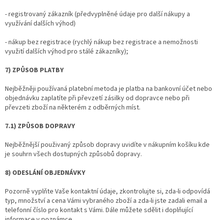
- registrovaný zákazník (předvyplněné údaje pro další nákupy a
využívání dalších výhod)
- nákup bez registrace (rychlý nákup bez registrace a nemožnosti
využití dalších výhod pro stálé zákazníky);
7) ZPŮSOB PLATBY
Nejběžněji používaná platební metoda je platba na bankovní účet nebo
objednávku zaplatíte při převzetí zásilky od dopravce nebo při
převzeti zboží na některém z odběrných míst.
7.1) ZPŮSOB DOPRAVY
Nejběžnější použivaný způsob dopravy uvidíte v nákupním košíku kde
je souhrn všech dostupných způsobů dopravy.
8) ODESLÁNÍ OBJEDNÁVKY
Pozorně vyplňte Vaše kontaktní údaje, zkontrolujte si, zda-li odpovídá
typ, množství a cena Vámi vybraného zboží a zda-li jste zadali email a
telefonní číslo pro kontakt s Vámi. Dále můžete sdělit i doplňující
informace v poznámce.