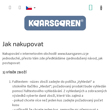
Přejít
NÁKUP
na
obsah
KOŠÍK
Jak nakupovat
Nakupování v internetovém obchodě
www.kaarsgaren.cz
je
jednoduché, přesto Vám zde předkládáme zjednodušený návod, jak
postupovat:
1) VÝBĚR ZBOŽÍ
Fulltextem - název zboží zadejte do políčka „Vyhledat“ a
stiskněte tlačítko „Hledat“; požadovaný produkt bude vyhledán
pomocí fulltextového vyhledávání. Z vyhledaných a zobrazených
výsledků vyberte dané zboží, které Vás zajímá a
- pokud chcete více než jeden kus zadejte požadovaný počet
kusu
- v případě že chcete jeden kus, nemusíte nic přepisovat a