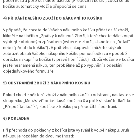
počet kusů a poté stiskněte tlačítko „Přepočítat košík“, zboží se do
košíku automaticky vloží a přepočítá se cena.
4) PŘIDÁNÍ DALŠÍHO ZBOŽÍ DO NÁKUPNÍHO KOŠÍKU
V případě, že chcete do Vašeho nákupního košíku přidat další zboží,
klikněte na tlačítko „Zpátky k nákupu“. Zboží, které chcete dále koupit
vybírejte obdobným způsobem (vyberete zboží, kliknete na „Detail“
nebo "přidat do košíku") . V průběhu nakupování můžete kdykoli
zobrazit obsah Vašeho nákupního košíku pomocí odkazu v podobě
obrázku nákupního košíku (v pravé horní části) . Zboží vložené v košíku
ještě neznamená nákup, ten proběhne až po vyplnění a odeslání
objednávkového formuláře.
5) ODSTRANĚNÍ ZBOŽÍ Z NÁKUPNÍHO KOŠÍKU
Pokud chcete některé zboží z nákupního košíku odstranit, nastavte ve
sloupečku „Množství“ počet kusů zboží na 0 a poté stiskněte tlačítko
„Přepočítat košík“, zboží se z košíku po přepočítání odstraní.
6) POKLADNA
Při přechodu do pokladny z košíku jste vyzváni k volbě nákupu. Druh
nákupu je rozdělen do dvou možností: