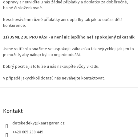
dopravy a neuvidíte u nás žádné příplatky a doplatky za doběrečné,
balné či složenkovné.
Neschováváme různé příplatky ani doplatky tak jak to občas dělá
konkurence.
11) JSME ZDE PRO VÁS! - a není nic lepšího než spokojený zákazník
Jsme vstřícní a snažíme se uspokojit zákazníka tak nejrychleji jak jen to
je možné, aby nákup byl co nejjednodušší.
Dobrý pocit a jistotu že u nás nakoupíte vždy v klidu.
V případě jakýchkoli dotazů nás neváhejte kontaktovat.
Z
á
p
a
Kontakt
t
detskedeky
@
kaarsgaren.cz
í
+420 605 238 449