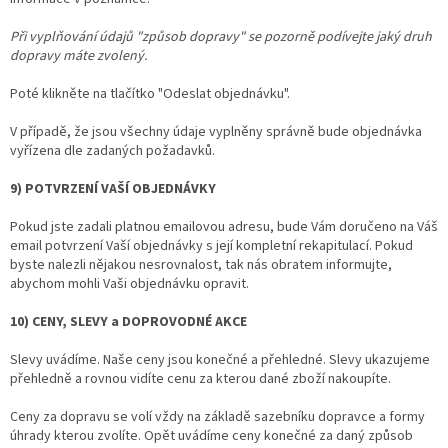
Při vyplňování údajů "způsob dopravy" se pozorně podívejte jaký druh
dopravy máte zvolený.
Poté klikněte na tlačítko "Odeslat objednávku".
V případě, že jsou všechny údaje vyplněny správně bude objednávka
vyřízena dle zadaných požadavků.
9) POTVRZENÍ VAŠÍ OBJEDNÁVKY
Pokud jste zadali platnou emailovou adresu, bude Vám doručeno na Váš
email potvrzení Vaší objednávky s její kompletní rekapitulací. Pokud
byste nalezli nějakou nesrovnalost, tak nás obratem informujte,
abychom mohli Vaši objednávku opravit.
10) CENY, SLEVY a DOPROVODNÉ AKCE
Slevy uvádíme. Naše ceny jsou konečné a přehledné. Slevy ukazujeme
přehledně a rovnou vidíte cenu za kterou dané zboží nakoupíte.
Ceny za dopravu se volí vždy na základě sazebníku dopravce a formy
úhrady kterou zvolíte. Opět uvádíme ceny konečné za daný způsob