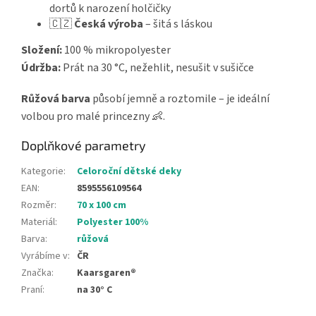
dortů k narození holčičky
🇨🇿
Česká výroba
– šitá s láskou
Složení:
100 % mikropolyester
Údržba:
Prát na 30 °C, nežehlit, nesušit v sušičce
Růžová barva
působí jemně a roztomile – je ideální
volbou pro malé princezny 👶.
Doplňkové parametry
Kategorie
:
Celoroční dětské deky
EAN
:
8595556109564
Rozměr
:
70 x 100 cm
Materiál
:
Polyester 100%
Barva
:
růžová
Vyrábíme v
:
ČR
Značka
:
Kaarsgaren®
Praní
:
na 30° C