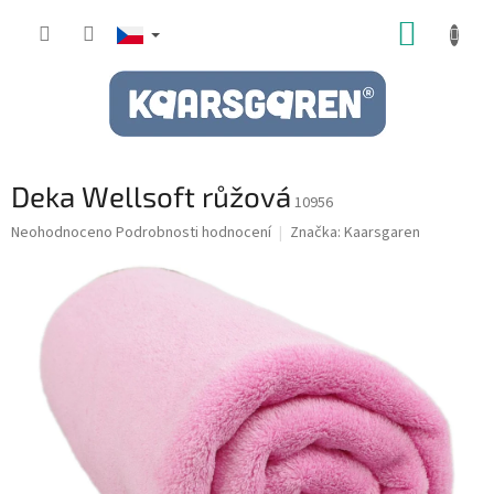
Přejít
NÁKUP
na
obsah
KOŠÍK
Deka Wellsoft růžová
10956
Průměrné
Neohodnoceno
Podrobnosti hodnocení
Značka:
Kaarsgaren
hodnocení
produktu
je
0,0
z
5
hvězdiček.