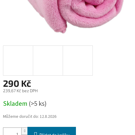
290 Kč
239,67 Kč bez DPH
Měrná
Skladem
(>5 ks)
cena:
Můžeme doručit do:
12.8.2026
Přidat do košíku