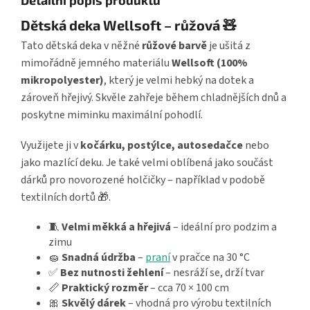
Dětská deka Wellsoft – růžová 🧸
Tato dětská deka v něžné
růžové barvě
je ušitá z
mimořádně jemného materiálu
Wellsoft (100%
mikropolyester)
, který je velmi hebký na dotek a
zároveň hřejivý. Skvěle zahřeje během chladnějších dnů a
poskytne miminku maximální pohodlí.
Využijete ji v
kočárku, postýlce, autosedačce
nebo
jako mazlící deku. Je také velmi oblíbená jako součást
dárků pro novorozené holčičky – například v podobě
textilních dortů 🎁.
🧵
Velmi měkká a hřejivá
– ideální pro podzim a
zimu
🧽
Snadná údržba
–
praní
v pračce na 30 °C
✅
Bez nutnosti žehlení
– nesráží se, drží tvar
📏
Praktický rozměr
– cca 70 × 100 cm
🎀
Skvělý dárek
– vhodná pro výrobu textilních