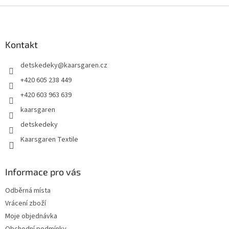
Z
á
p
a
Kontakt
t
detskedeky
@
kaarsgaren.cz
í
+420 605 238 449
+420 603 963 639
kaarsgaren
detskedeky
Kaarsgaren Textile
Informace pro vás
Odběrná místa
Vrácení zboží
Moje objednávka