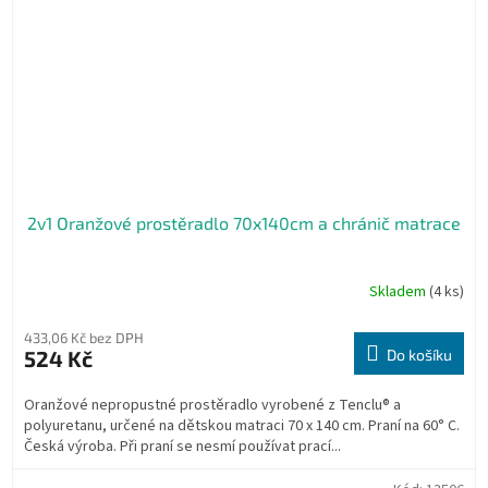
2v1 Oranžové prostěradlo 70x140cm a chránič matrace
Skladem
(4 ks)
433,06 Kč bez DPH
524 Kč
Do košíku
Oranžové nepropustné prostěradlo vyrobené z Tenclu® a
polyuretanu, určené na dětskou matraci 70 x 140 cm. Praní na 60° C.
Česká výroba. Při praní se nesmí používat prací...