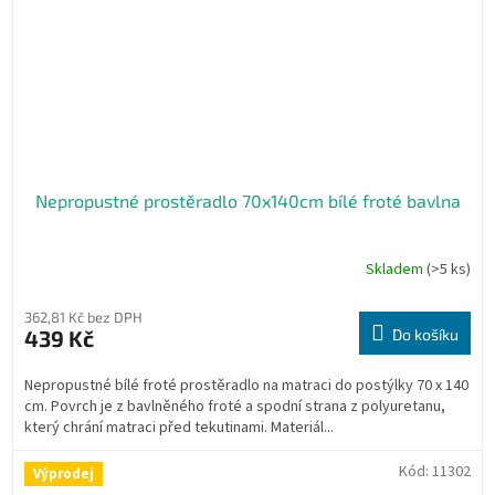
Nepropustné prostěradlo 70x140cm bílé froté bavlna
Skladem
(>5 ks)
362,81 Kč bez DPH
439 Kč
Do košíku
Nepropustné bílé froté prostěradlo na matraci do postýlky 70 x 140
cm. Povrch je z bavlněného froté a spodní strana z polyuretanu,
který chrání matraci před tekutinami. Materiál...
Kód:
11302
Výprodej