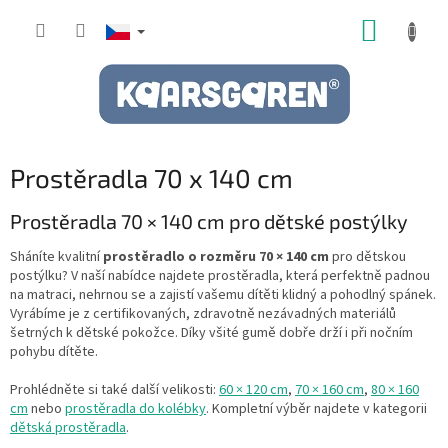
Přejít
NÁKUP
na
obsah
KOŠÍK
Prostěradla 70 x 140 cm
Prostěradla 70 × 140 cm pro dětské postýlky
Sháníte kvalitní
prostěradlo o rozměru 70 × 140 cm
pro dětskou
postýlku? V naší nabídce najdete prostěradla, která perfektně padnou
na matraci, nehrnou se a zajistí vašemu dítěti klidný a pohodlný spánek.
Vyrábíme je z certifikovaných, zdravotně nezávadných materiálů
šetrných k dětské pokožce. Díky všité gumě dobře drží i při nočním
pohybu dítěte.
Prohlédněte si také další velikosti:
60 × 120 cm
,
70 × 160 cm
,
80 × 160
cm
nebo
prostěradla do kolébky
. Kompletní výběr najdete v kategorii
dětská prostěradla
.