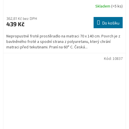
Skladem
(>5 ks)
362,81 Kč bez DPH
439 Kč
Do košíku
Nepropustné froté prostěradlo na matraci 70 x 140 cm. Povrch je z
bavlněného froté a spodní strana z polyuretanu, který chrání
matraci před tekutinami. Praní na 60° C. Česká...
Kód:
10837