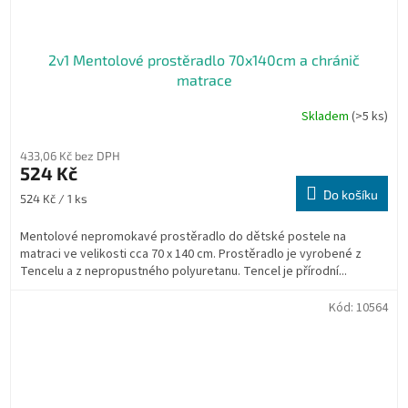
2v1 Mentolové prostěradlo 70x140cm a chránič
matrace
Skladem
(>5 ks)
433,06 Kč bez DPH
524 Kč
Do košíku
Měrná
524 Kč / 1 ks
cena:
Mentolové nepromokavé prostěradlo do dětské postele na
matraci ve velikosti cca 70 x 140 cm. Prostěradlo je vyrobené z
Tencelu a z nepropustného polyuretanu. Tencel je přírodní...
Kód:
10564