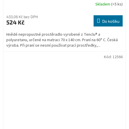
Skladem
(>5 ks)
433,06 Kč bez DPH
524 Kč
Do košíku
Hnědé nepropustné prostěradlo vyrobené z Tenclu® a
polyuretanu, určené na matraci 70 x 140 cm. Praní na 60° C. Česká
výroba. Při praní se nesmí používat prací prostředky,...
Kód:
12566