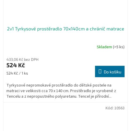
2v1 Tyrkysové prostěradlo 70x140cm a chránič matrace
Skladem
(>5 ks)
433,06 Kč bez DPH
524 Kč
Do košíku
Měrná
524 Kč / 1 ks
cena:
Tyrkysové nepromokavé prostěradlo do dětské postele na
matraci ve velikosti cca 70 x 140 cm. Prostěradlo je vyrobené z
Tencelu a z nepropustného polyuretanu. Tencel je přírodní...
Kód:
10563