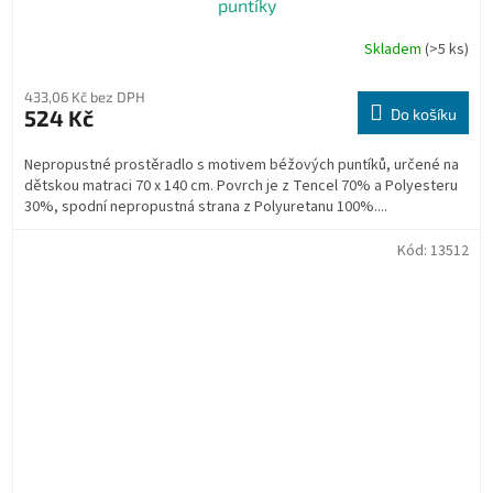
puntíky
Skladem
(>5 ks)
433,06 Kč bez DPH
524 Kč
Do košíku
Nepropustné prostěradlo s motivem béžových puntíků, určené na
dětskou matraci 70 x 140 cm. Povrch je z Tencel 70% a Polyesteru
30%, spodní nepropustná strana z Polyuretanu 100%....
Kód:
13512