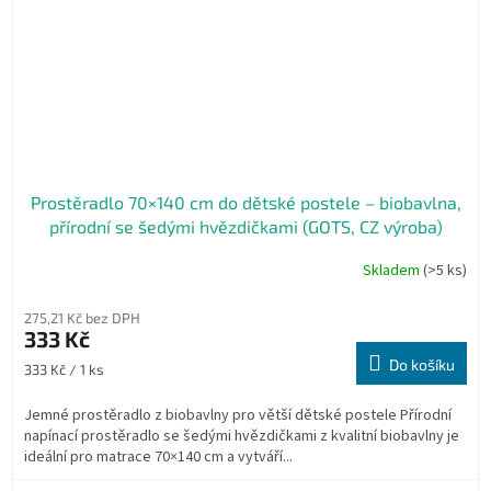
Prostěradlo 70×140 cm do dětské postele – biobavlna,
přírodní se šedými hvězdičkami (GOTS, CZ výroba)
Skladem
(>5 ks)
275,21 Kč bez DPH
333 Kč
Do košíku
Měrná
333 Kč / 1 ks
cena:
Jemné prostěradlo z biobavlny pro větší dětské postele Přírodní
napínací prostěradlo se šedými hvězdičkami z kvalitní biobavlny je
ideální pro matrace 70×140 cm a vytváří...