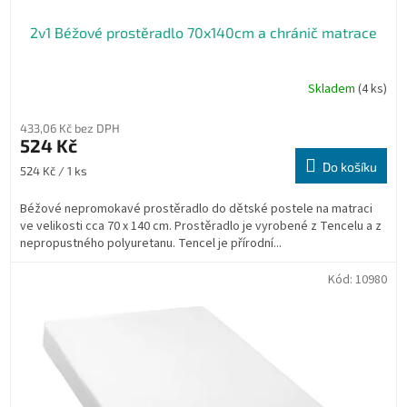
2v1 Béžové prostěradlo 70x140cm a chránič matrace
Skladem
(4 ks)
433,06 Kč bez DPH
524 Kč
Do košíku
Měrná
524 Kč / 1 ks
cena:
Béžové nepromokavé prostěradlo do dětské postele na matraci
ve velikosti cca 70 x 140 cm. Prostěradlo je vyrobené z Tencelu a z
nepropustného polyuretanu. Tencel je přírodní...
Kód:
10980