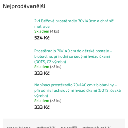
Nejprodávanější
2v1 Béžové prostěradlo 70x140cm a chránič
matrace
Skladem
(4 ks)
524 Kč
Prostěradlo 70×140 cm do dětské postele –
biobavlna, přírodní se šedými hvězdičkami
(GOTS, CZ výroba)
Skladem
(>5 ks)
333 Kč
Napínací prostěradlo 70×140 cm z biobavlny –
přírodní s fuchsiovými hvězdičkami (GOTS, česká
výroba)
Skladem
(>5 ks)
333 Kč
Ř
a