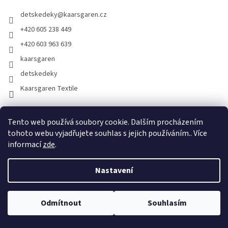
t
u
detskedeky
@
kaarsgaren.cz
í
+420 605 238 449
+420 603 963 639
kaarsgaren
detskedeky
Kaarsgaren Textile
Informace pro vás
Tento web používá soubory cookie. Dalším procházením
tohoto webu vyjadřujete souhlas s jejich používáním.. Více
Odběrná místa
informací
zde
.
Vrácení zboží
Moje objednávka
Nastavení
Obchodní podmínky
Podmínky ochrany osobních údajů
Odmítnout
Souhlasím
Jak nakupovat
O nás