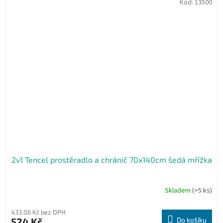
Kód:
13500
2v1 Tencel prostěradlo a chránič 70x140cm šedá mřížka
Skladem
(>5 ks)
433,06 Kč bez DPH
524 Kč
Do košíku