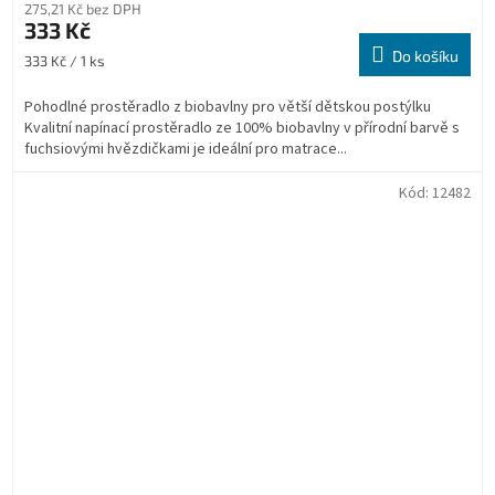
275,21 Kč bez DPH
333 Kč
Do košíku
Měrná
333 Kč / 1 ks
cena:
Pohodlné prostěradlo z biobavlny pro větší dětskou postýlku
Kvalitní napínací prostěradlo ze 100% biobavlny v přírodní barvě s
fuchsiovými hvězdičkami je ideální pro matrace...
Kód:
12482