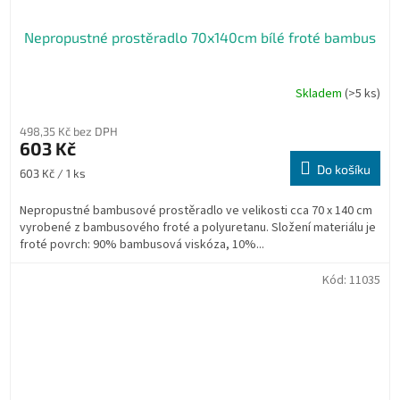
Nepropustné prostěradlo 70x140cm bílé froté bambus
Skladem
(>5 ks)
498,35 Kč bez DPH
603 Kč
Do košíku
Měrná
603 Kč / 1 ks
cena:
Nepropustné bambusové prostěradlo ve velikosti cca 70 x 140 cm
vyrobené z bambusového froté a polyuretanu. Složení materiálu je
froté povrch: 90% bambusová viskóza, 10%...
Kód:
11035