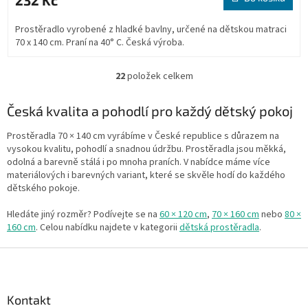
232 Kč
Prostěradlo vyrobené z hladké bavlny, určené na dětskou matraci
70 x 140 cm. Praní na 40° C. Česká výroba.
22
položek celkem
O
v
l
Česká kvalita a pohodlí pro každý dětský pokoj
á
d
Prostěradla 70 × 140 cm vyrábíme v České republice s důrazem na
a
vysokou kvalitu, pohodlí a snadnou údržbu. Prostěradla jsou měkká,
c
odolná a barevně stálá i po mnoha praních. V nabídce máme více
í
materiálových i barevných variant, které se skvěle hodí do každého
p
dětského pokoje.
r
v
Hledáte jiný rozměr? Podívejte se na
60 × 120 cm
,
70 × 160 cm
nebo
80 ×
k
160 cm
. Celou nabídku najdete v kategorii
dětská prostěradla
.
y
v
Z
ý
á
p
p
i
a
Kontakt
s