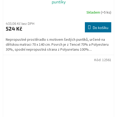
puntíky
Skladem
(>5 ks)
433,06 Kč bez DPH
524 Kč
Do košíku
Nepropustné prostěradlo s motivem šedých puntíků, určené na
dětskou matraci 70 x 140 cm. Povrch je z Tencel 70% a Polyesteru
30%, spodní nepropustná strana z Polyuretanu 100%....
Kód:
12561