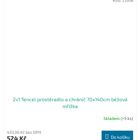
Kód:
13506
2v1 Tencel prostěradlo a chránič 70x140cm béžová
mřížka
Skladem
(>5 ks)
433,06 Kč bez DPH
524 Kč
Do košíku