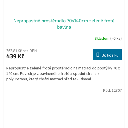
Nepropustné prostěradlo 70x140cm zelené froté
bavlna
Skladem
(>5 ks)
362,81 Kč bez DPH
439 Kč
Do košíku
Nepropustné zelené froté prostěradlo na matraci do postýlky 70 x
140 cm. Povrch je z bavlněného froté a spodní strana z
polyuretanu, který chrání matraci před tekutinami....
Kód:
12307