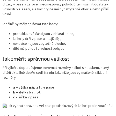
držely v pase a zároveň neomezovaly pohyb. Dítě musí mít dostatek
volnosti při lezení, ale kalhoty nesmí být zbytečně dlouhé nebo příliš
volné.
Ideálně by měly splňovat tyto body:
protiskluzové části jsou v oblasti kolen,
kalhoty drží v pase a nesjíždějí,
nohavice nejsou zbytečně dlouhé,
dítě má pohodlí a volnost pohybu.
Jak změřit správnou velikost
Při výběru doporučujeme porovnat rozměry kalhot s kouskem, který
dítěti aktuálně dobře sedí. Na obrázku níže jsou vyznačené základní
rozměry:
a – výška nápletu v pase
b – délka kalhot
c – šířka v pase