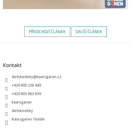
PŘEDCHOZÍ ČLÁNEK
DALŠÍ ČLÁNEK
Z
á
p
a
Kontakt
t
detskedeky
@
kaarsgaren.cz
í
+420 605 238 449
+420 603 963 639
kaarsgaren
detskedeky
Kaarsgaren Textile