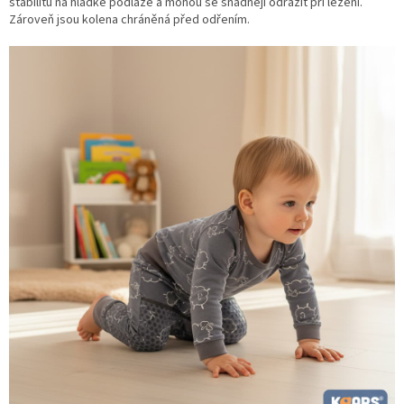
stabilitu na hladké podlaze a mohou se snadněji odrazit při lezení.
Zároveň jsou kolena chráněná před odřením.