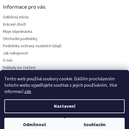
Informace pro vás
Odběrná místa
Vrácení zboží
Moje objednávka
Obchodní podmínky
Podmínky ochrany osobních údajů
Jak nakupovat
O nás
Doklady ke stažení
On-line platby
Tento web používá soubory cookie. Dalším procházením
Velkoobchod
tohoto webu vyjadřujete souhlas s jejich používáním.. Více
informací
zde
.
Nastavení
Vytvořil Shoptet
Odmítnout
Souhlasím
Copyright 2026
Kaarsgaren.cz
. Všechna práva vyhrazena.