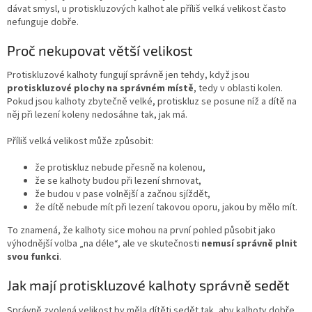
dávat smysl, u protiskluzových kalhot ale příliš velká velikost často
nefunguje dobře.
Proč nekupovat větší velikost
Protiskluzové kalhoty fungují správně jen tehdy, když jsou
protiskluzové plochy na správném místě
, tedy v oblasti kolen.
Pokud jsou kalhoty zbytečně velké, protiskluz se posune níž a dítě na
něj při lezení koleny nedosáhne tak, jak má.
Příliš velká velikost může způsobit:
že protiskluz nebude přesně na kolenou,
že se kalhoty budou při lezení shrnovat,
že budou v pase volnější a začnou sjíždět,
že dítě nebude mít při lezení takovou oporu, jakou by mělo mít.
To znamená, že kalhoty sice mohou na první pohled působit jako
výhodnější volba „na déle“, ale ve skutečnosti
nemusí správně plnit
svou funkci
.
Jak mají protiskluzové kalhoty správně sedět
Správně zvolená velikost by měla dítěti sedět tak, aby kalhoty dobře