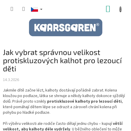
Přejít
NÁKUP
na
obsah
KOŠÍK
Jak vybrat správnou velikost
protiskluzových kalhot pro lezoucí
děti
14.3.2026
Jakmile dítě začne lézt, kalhoty dostávají pořádně zabrat. Kolena
kloužou po podlaze, látka se shrnuje a někdy kalhoty dokonce sjíždějí
dolů. Právě proto vznikly
protiskluzové kalhoty pro lezoucí děti
,
které pomáhají dětem lépe se odrazit a zároveň chrání kolena při
pohybu po hladké podlaze.
Při výběru velikosti ale rodiče často dělají jednu chybu – kupují
větší
velikost, aby kalhoty déle vydržely
. U běžného oblečení to může