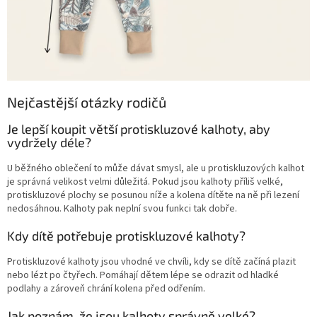
Nejčastější otázky rodičů
Je lepší koupit větší protiskluzové kalhoty, aby
vydržely déle?
U běžného oblečení to může dávat smysl, ale u protiskluzových kalhot
je správná velikost velmi důležitá. Pokud jsou kalhoty příliš velké,
protiskluzové plochy se posunou níže a kolena dítěte na ně při lezení
nedosáhnou. Kalhoty pak neplní svou funkci tak dobře.
Kdy dítě potřebuje protiskluzové kalhoty?
Protiskluzové kalhoty jsou vhodné ve chvíli, kdy se dítě začíná plazit
nebo lézt po čtyřech. Pomáhají dětem lépe se odrazit od hladké
podlahy a zároveň chrání kolena před odřením.
Jak poznám, že jsou kalhoty správně velké?