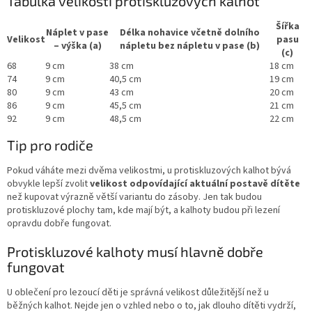
Tabulka velikostí protiskluzových kalhot
Šířka
Náplet v pase
Délka nohavice včetně dolního
Velikost
pasu
– výška (a)
nápletu bez nápletu v pase (b)
(c)
68
9 cm
38 cm
18 cm
74
9 cm
40,5 cm
19 cm
80
9 cm
43 cm
20 cm
86
9 cm
45,5 cm
21 cm
92
9 cm
48,5 cm
22 cm
Tip pro rodiče
Pokud váháte mezi dvěma velikostmi, u protiskluzových kalhot bývá
obvykle lepší zvolit
velikost odpovídající aktuální postavě dítěte
než kupovat výrazně větší variantu do zásoby. Jen tak budou
protiskluzové plochy tam, kde mají být, a kalhoty budou při lezení
opravdu dobře fungovat.
Protiskluzové kalhoty musí hlavně dobře
fungovat
U oblečení pro lezoucí děti je správná velikost důležitější než u
běžných kalhot. Nejde jen o vzhled nebo o to, jak dlouho dítěti vydrží,