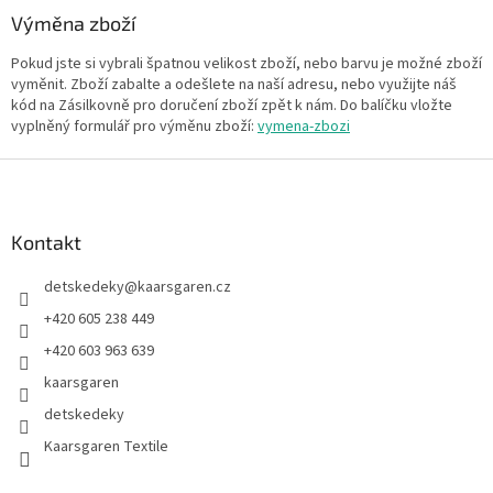
Výměna zboží
Pokud jste si vybrali špatnou velikost zboží, nebo barvu je možné zboží
vyměnit. Zboží zabalte a odešlete na naší adresu, nebo využijte náš
kód na Zásilkovně pro doručení zboží zpět k nám. Do balíčku vložte
vyplněný formulář pro výměnu zboží:
vymena-zbozi
Z
á
p
a
Kontakt
t
detskedeky
@
kaarsgaren.cz
í
+420 605 238 449
+420 603 963 639
kaarsgaren
detskedeky
Kaarsgaren Textile