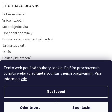
Informace pro vás
Odběrná místa
Vrácení zboží
Moje objednávka
Obchodní podmínky
Podmínky ochrany osobních údajů
Jak nakupovat
O nás
Doklady ke stažení
On-line platby
Tento web používá soubory cookie. Dalším procházením
Velkoobchod
tohoto webu vyjadřujete souhlas s jejich používáním.. Více
informací
zde
.
Nastavení
Vytvořil Shoptet
Odmítnout
Souhlasím
Copyright 2026
Kaarsgaren.cz
. Všechna práva vyhrazena.