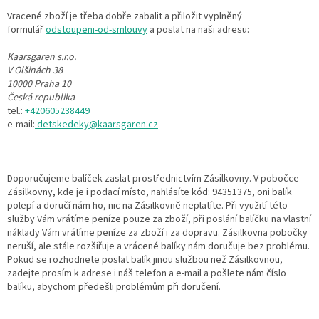
Vracené zboží je třeba dobře zabalit a přiložit vyplněný
formulář
odstoupeni-od-smlouvy
a poslat na naši adresu:
Kaarsgaren s.r.o.
V Olšinách 38
10000 Praha 10
Česká republika
tel.:
+420605238449
e-mail:
detskedeky@kaarsgaren.cz
Doporučujeme balíček zaslat prostřednictvím Zásilkovny. V pobočce
Zásilkovny, kde je i podací místo, nahlásíte kód: 94351375, oni balík
polepí a doručí nám ho, nic na Zásilkovně neplatíte. Při využití této
služby Vám vrátíme peníze pouze za zboží, při poslání balíčku na vlastní
náklady Vám vrátíme peníze za zboží i za dopravu. Zásilkovna pobočky
neruší, ale stále rozšiřuje a vrácené balíky nám doručuje bez problému.
Pokud se rozhodnete poslat balík jinou službou než Zásilkovnou,
zadejte prosím k adrese i náš telefon a e-mail a pošlete nám číslo
balíku, abychom předešli problémům při doručení.