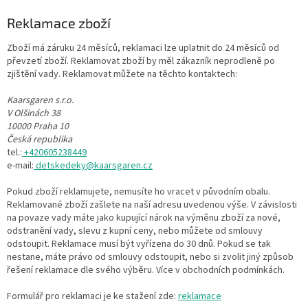
Reklamace zboží
Zboží má záruku 24 měsíců, reklamaci lze uplatnit do 24 měsíců od
převzetí zboží. Reklamovat zboží by měl zákazník neprodleně po
zjištění vady. Reklamovat můžete na těchto kontaktech:
Kaarsgaren s.r.o.
V Olšinách 38
10000 Praha 10
Česká republika
tel.:
+420605238449
e-mail:
detskedeky@kaarsgaren.cz
Pokud zboží reklamujete, nemusíte ho vracet v původním obalu.
Reklamované zboží zašlete na naší adresu uvedenou výše. V závislosti
na povaze vady máte jako kupující nárok na výměnu zboží za nové,
odstranění vady, slevu z kupní ceny, nebo můžete od smlouvy
odstoupit. Reklamace musí být vyřízena do 30 dnů. Pokud se tak
nestane, máte právo od smlouvy odstoupit, nebo si zvolit jiný způsob
řešení reklamace dle svého výběru. Více v obchodních podmínkách.
Formulář pro reklamaci je ke stažení zde:
reklamace