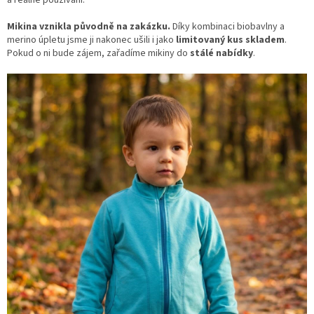
Mikina vznikla původně na zakázku.
Díky kombinaci biobavlny a
merino úpletu jsme ji nakonec ušili i jako
limitovaný kus skladem
.
Pokud o ni bude zájem, zařadíme mikiny do
stálé nabídky
.