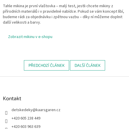
Tahle mikina je první vlaštovka – malý test, jestli chcete mikiny z
přírodních materiálů i v pravidelné nabídce. Pokud se vám koncept líbí,
budeme rádi za objednávku i zpětnou vazbu – díky ní můžeme doplnit
další velikosti a barvy.
Zobrazit mikinu v e-shopu
PŘEDCHOZÍ ČLÁNEK
DALŠÍ ČLÁNEK
Z
á
p
a
Kontakt
t
detskedeky
@
kaarsgaren.cz
í
+420 605 238 449
+420 603 963 639