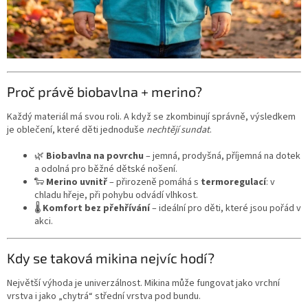
Proč právě biobavlna + merino?
Každý materiál má svou roli. A když se zkombinují správně, výsledkem
je oblečení, které děti jednoduše
nechtějí sundat
.
🌿
Biobavlna na povrchu
– jemná, prodyšná, příjemná na dotek
a odolná pro běžné dětské nošení.
🐑
Merino uvnitř
– přirozeně pomáhá s
termoregulací
: v
chladu hřeje, při pohybu odvádí vlhkost.
🌡️
Komfort bez přehřívání
– ideální pro děti, které jsou pořád v
akci.
Kdy se taková mikina nejvíc hodí?
Největší výhoda je univerzálnost. Mikina může fungovat jako vrchní
vrstva i jako „chytrá“ střední vrstva pod bundu.