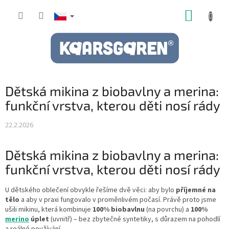
Přejít
NÁKUP
na
obsah
KOŠÍK
Dětská mikina z biobavlny a merina:
funkční vrstva, kterou děti nosí rády
22.2.2026
Dětská mikina z biobavlny a merina:
funkční vrstva, kterou děti nosí rády
U dětského oblečení obvykle řešíme dvě věci: aby bylo
příjemné na
tělo
a aby v praxi fungovalo v proměnlivém počasí. Právě proto jsme
ušili mikinu, která kombinuje
100% biobavlnu
(na povrchu) a
100%
merino
úplet
(uvnitř) – bez zbytečné syntetiky, s důrazem na pohodlí
a reálné používání.