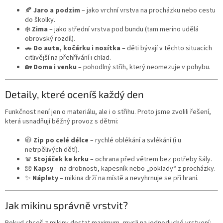
🍂
Jaro a podzim
– jako vrchní vrstva na procházku nebo cestu
do školky.
❄️
Zima
– jako střední vrstva pod bundu (tam merino udělá
obrovský rozdíl).
🚗
Do auta, kočárku i nosítka
– děti bývají v těchto situacích
citlivější na přehřívání i chlad.
🏡
Doma i venku
– pohodlný střih, který neomezuje v pohybu.
Detaily, které oceníš každý den
Funkčnost není jen o materiálu, ale i o střihu. Proto jsme zvolili řešení,
která usnadňují běžný provoz s dětmi:
🧥
Zip po celé délce
– rychlé oblékání a svlékání (i u
netrpělivých dětí).
🧣
Stojáček ke krku
– ochrana před větrem bez potřeby šály.
🧤
Kapsy
– na drobnosti, kapesník nebo „poklady“ z procházky.
✨
Náplety
– mikina drží na místě a nevyhrnuje se při hraní.
Jak mikinu správně vrstvit?