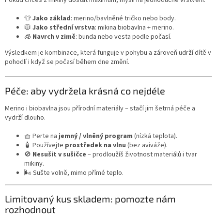
Pokud chceš z mikiny dostat maximum, mysli na jednoduché vrstvení:
👕
Jako základ
: merino/bavlněné tričko nebo body.
🧥
Jako střední vrstva
: mikina biobavlna + merino.
🧊
Navrch v zimě
: bunda nebo vesta podle počasí.
Výsledkem je kombinace, která funguje v pohybu a zároveň udrží dítě v
pohodlí i když se počasí během dne změní.
Péče: aby vydržela krásná co nejdéle
Merino i biobavlna jsou přírodní materiály – stačí jim šetrná péče a
vydrží dlouho.
🧺 Perte na
jemný / vlněný program
(nízká teplota).
🧴 Používejte
prostředek na vlnu
(bez aviváže).
🚫
Nesušit v sušičce
– prodloužíš životnost materiálů i tvar
mikiny.
🌬️ Sušte volně, mimo přímé teplo.
Limitovaný kus skladem: pomozte nám
rozhodnout