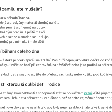
i zamilujete mušelín?
00% přírodní bavlna.
ehký a prodyšný materiál vhodný na léto.
elmi jemný a příjemný na dotek.
 každým praním je ještě měkčí.
ychle schne a snadno se udržuje.
hodný pro miminka i malé děti.
tí během celého dne
vá deka je překvapivě univerzální. Poslouží nejen jako lehká dečka do koč
čky. Skvěle se hodí při cestování, na návštěvě nebo jako podložka při hran
 skladnosti ji snadno uložíte do přebalovací tašky nebo košíku pod kočárke
t, kterou si oblíbí děti i rodiče
 je známý svou hebkostí a schopností stát se po každém
praní
ještě příjemn
vá svou lehkost a přirozenou vzdušnost, což oceníte zejména během horký
elínové deky jsme navrhli tak, aby byly nejen praktické, ale také krásně d