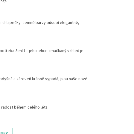
kty.
y i chlapečky. Jemné barvy působí elegantně,
potřeba žehlit – jeho lehce zmačkaný vzhled je
rodyšná a zároveň krásně vypadá, jsou naše nové
t radost během celého léta.
ÁNEK