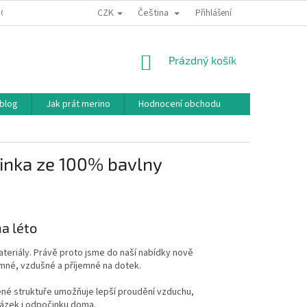
CZK
Čeština
ODNÍ PODMÍNKY
PODMÍNKY OCHRANY OSOBNÍCH ÚDAJŮ
Přihlášení
JAK NAKU
NÁKUPNÍ
Prázdný košík
KOŠÍK
 blog
Jak prát merino
Hodnocení obchodu
minka ze 100% bavlny
a léto
ateriály. Právě proto jsme do naší nabídky nově
emné, vzdušné a příjemné na dotek.
řené struktuře umožňuje lepší proudění vzduchu,
házek i odpočinku doma.