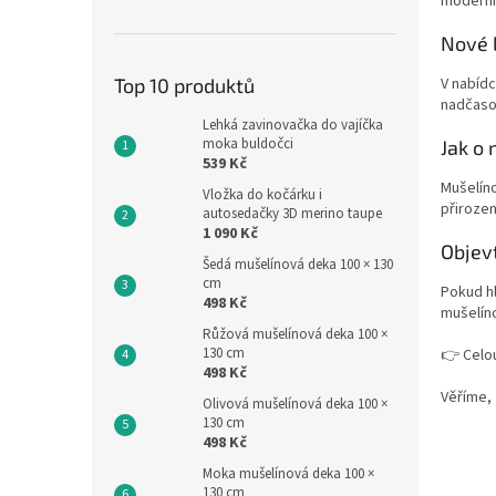
moderní
Nové 
Top 10 produktů
V nabídc
nadčasov
Lehká zavinovačka do vajíčka
moka buldočci
Jak o
539 Kč
Mušelíno
Vložka do kočárku i
přirozen
autosedačky 3D merino taupe
1 090 Kč
Objev
Šedá mušelínová deka 100 × 130
cm
Pokud h
498 Kč
mušelín
Růžová mušelínová deka 100 ×
130 cm
👉 Celou
498 Kč
Věříme, 
Olivová mušelínová deka 100 ×
130 cm
498 Kč
Moka mušelínová deka 100 ×
130 cm