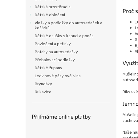
n
Dětská prostěradla
e
Proč s
Dětské oblečení
l
1
Vložky a podložky do autosedaček a
kočárků
L
V
Dětské osušky s kapucí a ponča
S
Povlečení a peřinky
R
V
Potahy na autosedačky
Přebalovací podložky
Využi
Dětské župany
Mušelíno
Ledvinové pásy ovčí vlna
autoseda
Bryndáky
Díky své
Rukavice
Jemnos
Mušelín
Přijímáme online platby
zachová
Naše muš