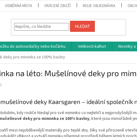
ODBĚRNÁ MÍSTA
VRÁCENÍ ZBOŽÍ
MOJE OBJEDNÁVKA
OBCH
HLEDAT
vložku do autosedačky nebo kočárku
Velikosti kalhot
Novinky a
vé deky pro miminka ze 100% bavlny
nka na léto: Mušelínové deky pro mi
6
mušelínové deky Kaarsgaren – ideální společník n
obdobím, kdy rodiče hledají pro své miminko co nejlehčí a nejprodyšnější m
mušelínové deky pro miminka ze 100% bavlny
, které jsou mimořádně j
patří mezi nejoblíbenější materiály pro teplé dny. Díky své přirozeně otev
odvádět vlhkost a vytváří miminku příjemné prostředí během letních proc