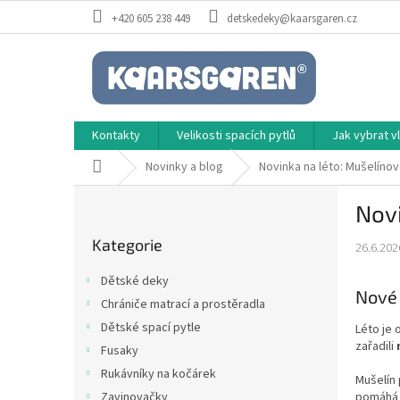
Přejít
+420 605 238 449
detskedeky@kaarsgaren.cz
na
obsah
Kontakty
Velikosti spacích pytlů
Jak vybrat 
Domů
Novinky a blog
Novinka na léto: Mušelíno
P
Novi
o
Přeskočit
s
Kategorie
kategorie
26.6.202
t
r
Dětské deky
a
Nové 
Chrániče matrací a prostěradla
n
Dětské spací pytle
Léto je 
n
zařadili
í
Fusaky
p
Rukávníky na kočárek
Mušelín 
a
Zavinovačky
pomáhá 