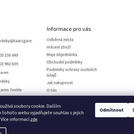
Informace pro vás
Odběrná místa
edeky
@
kaarsgare
Vrácení zboží
Moje objednávka
05 238 449
Obchodní podmínky
03 963 639
Podmínky ochrany osobních
garen
údajů
edeky
Jak nakupovat
aren Textile
O nás
Doklady ke stažení
On-line platby
užívá soubory cookie. Dalším
Odmítnout
tohoto webu vyjadřujete souhlas s jejich
Velkoobchod
 Více informací
zde
.