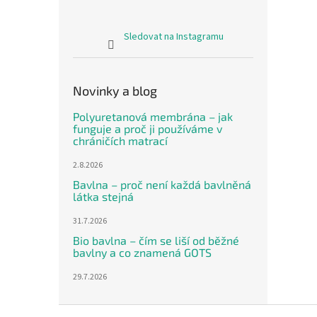
Sledovat na Instagramu
Novinky a blog
Polyuretanová membrána – jak
funguje a proč ji používáme v
chráničích matrací
2.8.2026
Bavlna – proč není každá bavlněná
látka stejná
31.7.2026
Bio bavlna – čím se liší od běžné
bavlny a co znamená GOTS
29.7.2026
Z