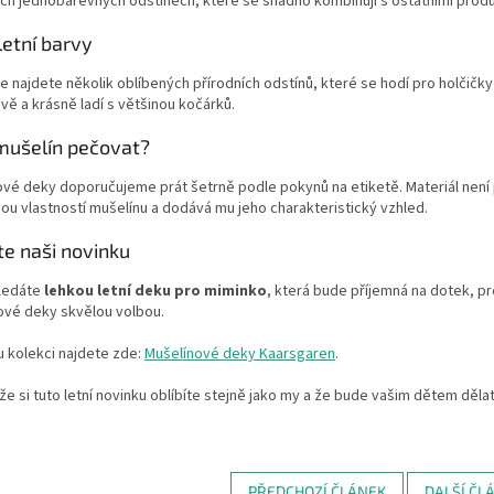
ch jednobarevných odstínech, které se snadno kombinují s ostatními produ
letní barvy
e najdete několik oblíbených přírodních odstínů, které se hodí pro holčičk
ě a krásně ladí s většinou kočárků.
 mušelín pečovat?
vé deky doporučujeme prát šetrně podle pokynů na etiketě. Materiál není 
ou vlastností mušelínu a dodává mu jeho charakteristický vzhled.
te naši novinku
ledáte
lehkou letní deku pro miminko
, která bude příjemná na dotek, p
ové deky skvělou volbou.
 kolekci najdete zde:
Mušelínové deky Kaarsgaren
.
že si tuto letní novinku oblíbíte stejně jako my a že bude vašim dětem děla
PŘEDCHOZÍ ČLÁNEK
DALŠÍ ČL