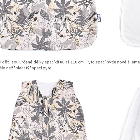
í děti jsou určené délky spacíků 80 až 110 cm. Tyto spací pytle nově šijeme 
éle než "placatý" spací pytel.