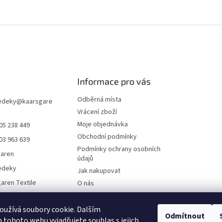
Informace pro vás
Odběrná místa
edeky
@
kaarsgare
Vrácení zboží
Moje objednávka
05 238 449
Obchodní podmínky
03 963 639
Podmínky ochrany osobních
garen
údajů
edeky
Jak nakupovat
aren Textile
O nás
Doklady ke stažení
On-line platby
užívá soubory cookie. Dalším
Odmítnout
tohoto webu vyjadřujete souhlas s jejich
Velkoobchod