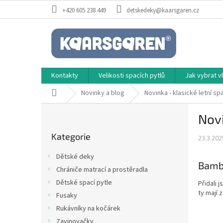
Přejít
+420 605 238 449
detskedeky@kaarsgaren.cz
na
obsah
Kontakty
Velikosti spacích pytlů
Jak vybrat 
Domů
Novinky a blog
Novinka - klasické letní sp
P
Novi
o
Přeskočit
s
Kategorie
kategorie
23.3.202
t
r
Dětské deky
a
Bambu
Chrániče matrací a prostěradla
n
Dětské spací pytle
Přidali 
n
ty mají 
í
Fusaky
p
Rukávníky na kočárek
a
Zavinovačky