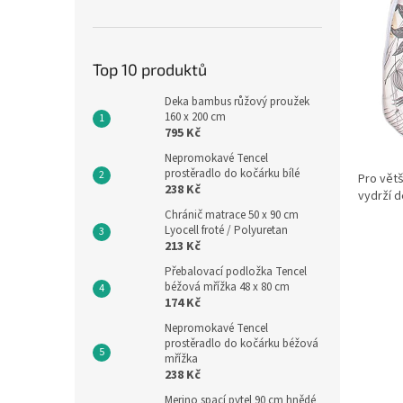
Top 10 produktů
Deka bambus růžový proužek
160 x 200 cm
795 Kč
Nepromokavé Tencel
prostěradlo do kočárku bílé
Pro větš
238 Kč
vydrží d
Chránič matrace 50 x 90 cm
Lyocell froté / Polyuretan
213 Kč
Přebalovací podložka Tencel
béžová mřížka 48 x 80 cm
174 Kč
Nepromokavé Tencel
prostěradlo do kočárku béžová
mřížka
238 Kč
Merino spací pytel 90 cm hnědé