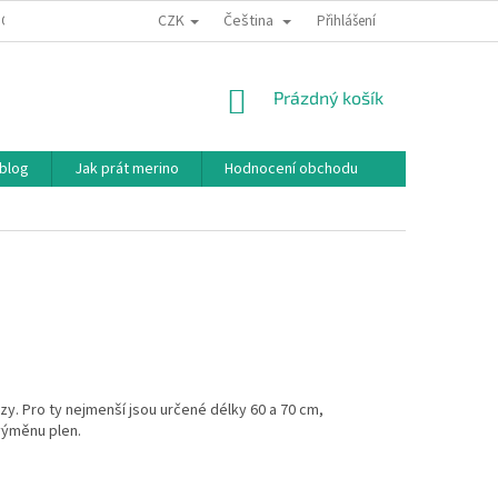
CZK
Čeština
ODNÍ PODMÍNKY
PODMÍNKY OCHRANY OSOBNÍCH ÚDAJŮ
Přihlášení
JAK NAKU
NÁKUPNÍ
Prázdný košík
KOŠÍK
 blog
Jak prát merino
Hodnocení obchodu
zy. Pro ty nejmenší jsou určené délky 60 a 70 cm,
 výměnu plen.