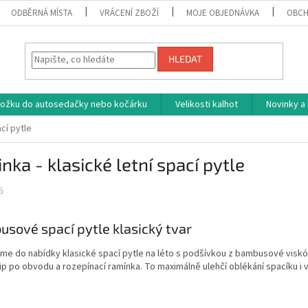
ODBĚRNÁ MÍSTA
VRÁCENÍ ZBOŽÍ
MOJE OBJEDNÁVKA
OBCH
HLEDAT
vložku do autosedačky nebo kočárku
Velikosti kalhot
Novinky a
ací pytle
nka - klasické letní spací pytle
5
sové spací pytle klasický tvar
jsme do nabídky klasické spací pytle na léto s podšívkou z bambusové viskó
zip po obvodu a rozepínací ramínka. To maximálně ulehčí oblékání spacíku i