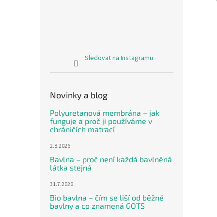
Sledovat na Instagramu
Novinky a blog
Polyuretanová membrána – jak
funguje a proč ji používáme v
chráničích matrací
2.8.2026
Bavlna – proč není každá bavlněná
látka stejná
31.7.2026
Bio bavlna – čím se liší od běžné
bavlny a co znamená GOTS