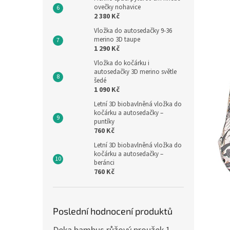
ovečky nohavice
2 380 Kč
Vložka do autosedačky 9-36
merino 3D taupe
1 290 Kč
Vložka do kočárku i
autosedačky 3D merino světle
šedé
1 090 Kč
Letní 3D biobavlněná vložka do
kočárku a autosedačky –
puntíky
760 Kč
Letní 3D biobavlněná vložka do
kočárku a autosedačky –
beránci
760 Kč
Poslední hodnocení produktů