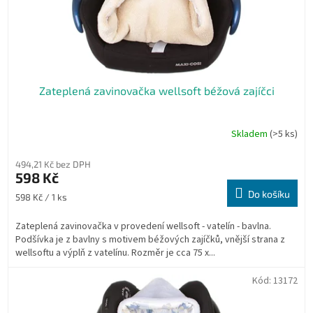
u
k
t
ů
Zateplená zavinovačka wellsoft béžová zajíčci
Skladem
(>5 ks)
Průměrné
hodnocení
produktu
494,21 Kč bez DPH
je
598 Kč
5,0
Do košíku
Měrná
598 Kč / 1 ks
z
cena:
5
Zateplená zavinovačka v provedení wellsoft - vatelín - bavlna.
hvězdiček.
Podšívka je z bavlny s motivem béžových zajíčků, vnější strana z
wellsoftu a výplň z vatelínu. Rozměr je cca 75 x...
Kód:
13172