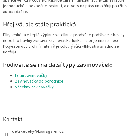
spánku venku v kočárku. Kapuce chrání hlavičku, suchý zip zajišťuje
í
jednoduché a bezpečné zavinutí, a otvory na pásy umožňují použití v
p
autosedačce.
r
v
Hřejivá, ale stále praktická
k
y
Díky lehké, ale teplé výplni z vatelínu a prodyšné podšívce z bavlny
v
nebo bio-bavlny zůstává zavinovačka funkční a příjemná na nošení.
ý
Polyesterový vrchní materiál je odolný vůči vlhkosti a snadno se
p
udržuje.
i
s
Podívejte se i na další typy zavinovaček:
u
Letní zavinovačky
Zavinovačky do porodnice
Všechny zavinovačky
Z
á
p
a
Kontakt
t
detskedeky
@
kaarsgaren.cz
í