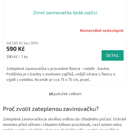
Zimní zavinovačka šedá zajíčci
Momentálně nedostupné
Průměrné
hodnocení
produktu
487,60 Kč bez DPH
je
590 Kč
5,0
DETAIL
Měrná
590 Kč / 1 ks
z
cena:
5
Zateplená zavinovačka v provedení fleece - vatelín - bavlna.
hvězdiček.
Podšívka je z bavlny s motivem zajíčků, vnější strana z fleecu a
výplň z vatelínu. Rozměr je cca 75 x 75 cm, praní...
10
položek celkem
O
v
l
Proč zvolit zateplenou zavinovačku?
á
d
Zateplená zavinovačka je skvělou volbou do chladného počasí. Ochrání
a
miminko před větrem i chladem během procházek, cest autem nebo
c