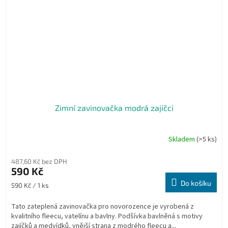
Zimní zavinovačka modrá zajíčci
Skladem
(>5 ks)
487,60 Kč bez DPH
590 Kč
Do košíku
Měrná
590 Kč / 1 ks
cena:
Tato zateplená zavinovačka pro novorozence je vyrobená z
kvalitního fleecu, vatelínu a bavlny. Podšívka bavlněná s motivy
zajíčků a medvídků, vnější strana z modrého fleecu a...