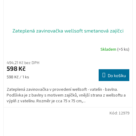
Zateplená zavinovačka wellsoft smetanová zajíčci
Skladem
(>5 ks)
494,21 Kč bez DPH
598 Kč
Do košíku
Měrná
598 Kč / 1 ks
cena:
Zateplená zavinovačka v provedení wellsoft - vatelín - bavlna.
Podšívka je z bavlny s motivem zajíčků, vnější strana z wellsoftu a
výplň z vatelínu. Rozměr je cca 75 x 75 cm,...
Kód:
12979