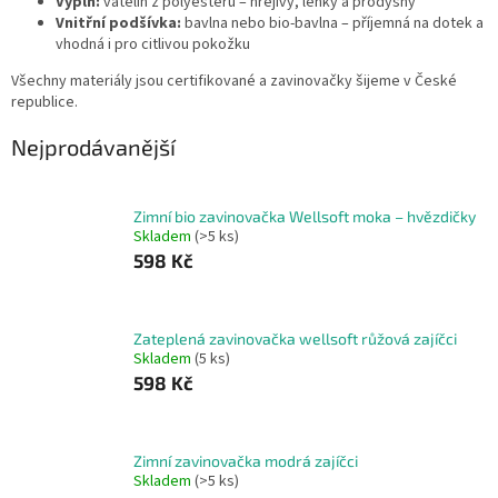
Výplň:
vatelín z polyesteru – hřejivý, lehký a prodyšný
Vnitřní podšívka:
bavlna nebo bio-bavlna – příjemná na dotek a
vhodná i pro citlivou pokožku
Všechny materiály jsou certifikované a zavinovačky šijeme v České
republice.
Nejprodávanější
Zimní bio zavinovačka Wellsoft moka – hvězdičky
Skladem
(>5 ks)
598 Kč
Zateplená zavinovačka wellsoft růžová zajíčci
Skladem
(5 ks)
598 Kč
Zimní zavinovačka modrá zajíčci
Skladem
(>5 ks)