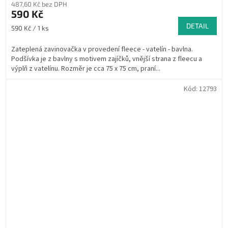
produktu
487,60 Kč bez DPH
je
590 Kč
5,0
DETAIL
Měrná
590 Kč / 1 ks
z
cena:
5
Zateplená zavinovačka v provedení fleece - vatelín - bavlna.
hvězdiček.
Podšívka je z bavlny s motivem zajíčků, vnější strana z fleecu a
výplň z vatelínu. Rozměr je cca 75 x 75 cm, praní...
Kód:
12793