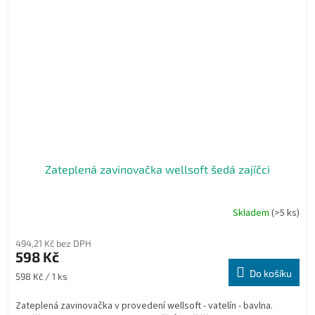
Zateplená zavinovačka wellsoft šedá zajíčci
Skladem
(>5 ks)
494,21 Kč bez DPH
598 Kč
Do košíku
Měrná
598 Kč / 1 ks
cena:
Zateplená zavinovačka v provedení wellsoft - vatelín - bavlna.