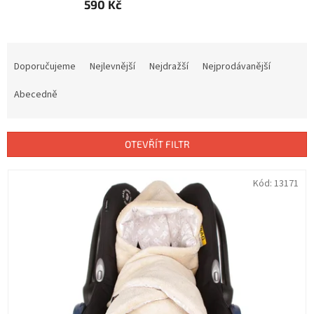
590 Kč
Ř
a
Doporučujeme
Nejlevnější
Nejdražší
Nejprodávanější
z
e
Abecedně
n
í
p
OTEVŘÍT FILTR
r
o
V
Kód:
13171
d
ý
u
p
k
i
t
s
ů
p
r
o
d