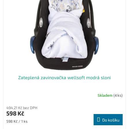
Zateplená zavinovačka wellsoft modrá sloni
Skladem
(4 ks)
494,21 Kč bez DPH
598 Kč
Do košíku
Měrná
598 Kč / 1 ks
cena: