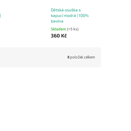
Dětská osuška s
|
kapucí modrá | 100%
bavlna
Skladem
(>5 ks)
360 Kč
8
položek celkem
ód:
12944
Kód:
12946