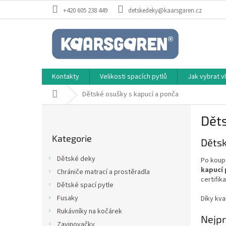
Přejít
+420 605 238 449
detskedeky@kaarsgaren.cz
na
obsah
Kontakty
Velikosti spacích pytlů
Jak vybrat 
Domů
Dětské osušky s kapucí a ponča
P
Děts
o
Přeskočit
s
Kategorie
kategorie
Dětsk
t
r
Dětské deky
Po koup
a
kapucí
Chrániče matrací a prostěradla
n
certifik
Dětské spací pytle
n
í
Fusaky
Díky kva
p
Rukávníky na kočárek
Nejpr
a
Zavinovačky