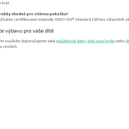
i hrát.
robky vhodné pro citlivou pokožku?
užíváme certifikované materiály OEKO-TEX® Standard 100 bez zdravotně zá
te výbavu pro vaše dítě
ým osuškám doporučujeme také
mušelínové deky
,
letní spací pytle
nebo
d
a cestách.