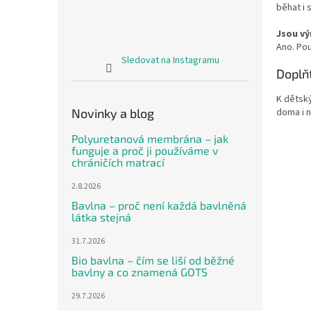
běhat i s
Jsou vý
Ano. Po
Sledovat na Instagramu
Doplň
K dětsk
Novinky a blog
doma i n
Polyuretanová membrána – jak
funguje a proč ji používáme v
chráničích matrací
2.8.2026
Bavlna – proč není každá bavlněná
látka stejná
31.7.2026
Bio bavlna – čím se liší od běžné
bavlny a co znamená GOTS
29.7.2026