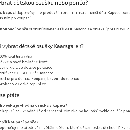
ybrat dětskou osušku nebo pončo?
l
á
s kapucí
doporučujeme především pro miminka a menší děti. Kapuce pomáhá
d
dnutím po koupání.
a
c
 koupací ponča
si oblíbí hlavně větší děti. Snadno se oblékají přes hlavu, do
í
p
r
si vybrat dětské osušky Kaarsgaren?
v
k
00% kvalitní bavlna
y
ěkké a savé bavlněné froté
v
etrné k citlivé dětské pokožce
ý
ertifikace OEKO-TEX® Standard 100
p
hodné pro domácí koupání, bazén i dovolenou
i
yrobeno v České republice
s
u
 se ptáte
ho věku je vhodná osuška s kapucí?
 kapucí jsou vhodné již od narození. Miminko po koupání rychle osuší a pom
lepší koupací pončo?
oporučujeme především větším dětem, které už samostatně chodí. Díky st