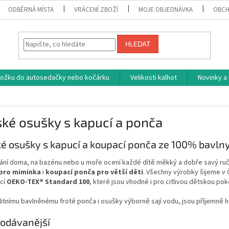
ODBĚRNÁ MÍSTA
VRÁCENÍ ZBOŽÍ
MOJE OBJEDNÁVKA
OBCH
HLEDAT
vložku do autosedačky nebo kočárku
Velikosti kalhot
Novinky a
ké osušky s kapucí a ponča
é osušky s kapucí a koupací ponča ze 100% bavln
ání doma, na bazénu nebo u moře ocení každé dítě měkký a dobře savý ruč
 pro miminka
i
koupací ponča pro větší děti
. Všechny výrobky šijeme v
ací
OEKO-TEX® Standard 100
, které jsou vhodné i pro citlivou dětskou po
litnímu bavlněnému froté ponča i osušky výborně sají vodu, jsou příjemně 
odávanější