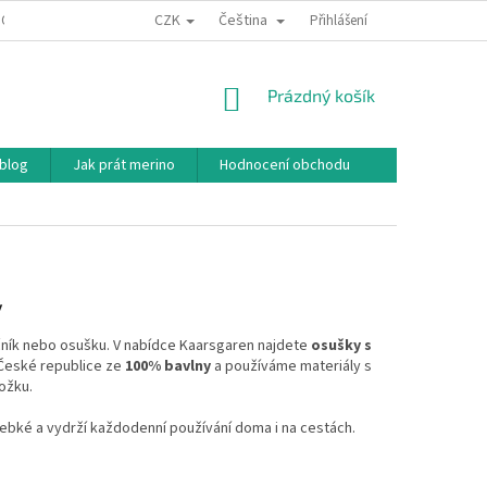
CZK
Čeština
ODNÍ PODMÍNKY
PODMÍNKY OCHRANY OSOBNÍCH ÚDAJŮ
Přihlášení
JAK NAKU
NÁKUPNÍ
Prázdný košík
KOŠÍK
 blog
Jak prát merino
Hodnocení obchodu
y
ník nebo osušku. V nabídce Kaarsgaren najdete
osušky s
 České republice ze
100% bavlny
a používáme materiály s
kožku.
hebké a vydrží každodenní používání doma i na cestách.