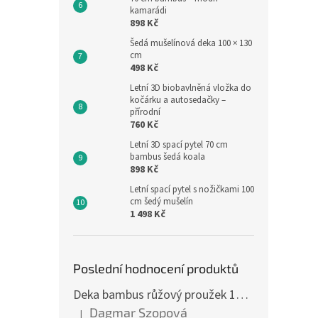
kamarádi
898 Kč
Šedá mušelínová deka 100 × 130
cm
498 Kč
Děts
Letní 3D biobavlněná vložka do
kočárku a autosedačky –
bavl
přírodní
760 Kč
Letní 3D spací pytel 70 cm
bambus šedá koala
355,3
898 Kč
430
Letní spací pytel s nožičkami 100
Měrná
430 Kč
cm šedý mušelín
cena:
1 498 Kč
Po kou
dál be
ze 10
po kou
Poslední hodnocení produktů
ho...
Deka bambus růžový proužek 160 x 200 cm
Dagmar Szopová
|