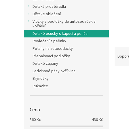
n
Dětská prostěradla
e
Dětské oblečení
l
Vložky a podložky do autosedaček a
kočárků
Dětské osušky s kapucí a ponča
Povlečení a peřinky
Potahy na autosedačky
Ř
a
Přebalovací podložky
Dopor
z
Dětské župany
e
Ledvinové pásy ovčí vlna
V
n
Bryndáky
ý
í
Rukavice
p
p
i
r
s
o
p
d
Cena
r
u
o
k
360
Kč
430
Kč
d
t