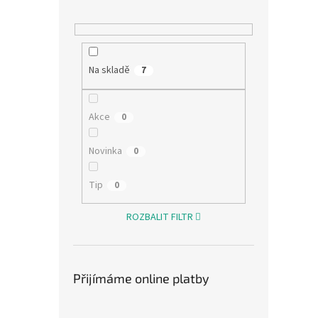
u
ů
Dětsk
k
100%
t
ů
Na skladě
7
297,52
360
Akce
0
Měrná
360 Kč
cena:
Novinka
0
Zabal
bavln
kapuc
Tip
0
osuší 
vaše dí
ROZBALIT FILTR
Přijímáme online platby