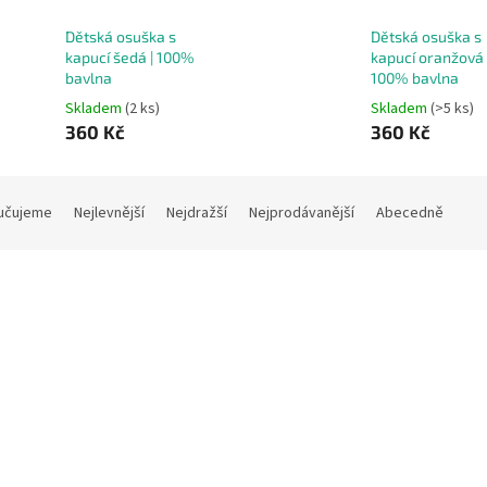
Dětská osuška s
Dětská osuška s
kapucí šedá | 100%
kapucí oranžová 
bavlna
100% bavlna
Skladem
(2 ks)
Skladem
(>5 ks)
360 Kč
360 Kč
učujeme
Nejlevnější
Nejdražší
Nejprodávanější
Abecedně
Kód:
11189
K