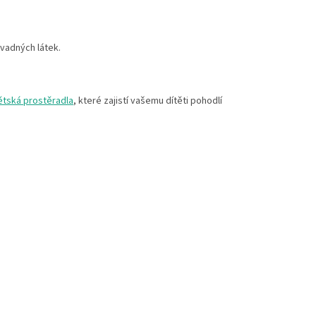
vadných látek.
ětská prostěradla
, které zajistí vašemu dítěti pohodlí