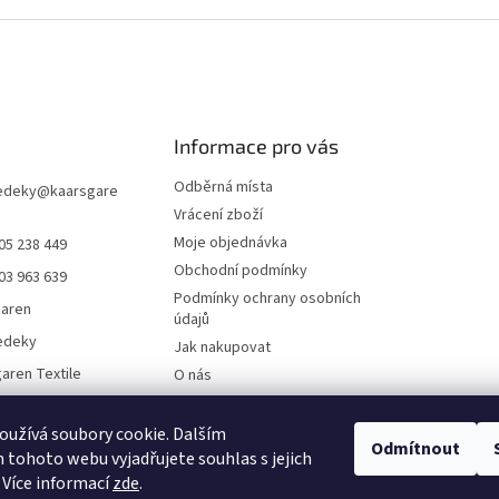
Informace pro vás
Odběrná místa
edeky
@
kaarsgare
Vrácení zboží
Moje objednávka
05 238 449
Obchodní podmínky
03 963 639
Podmínky ochrany osobních
garen
údajů
edeky
Jak nakupovat
aren Textile
O nás
Doklady ke stažení
On-line platby
užívá soubory cookie. Dalším
Odmítnout
tohoto webu vyjadřujete souhlas s jejich
Velkoobchod
 Více informací
zde
.