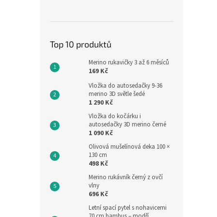
Dětsk
Top 10 produktů
100%
Merino rukavičky 3 až 6 měsíců
169 Kč
Vložka do autosedačky 9-36
297,52
merino 3D světle šedé
360
1 290 Kč
Měrná
360 Kč
Vložka do kočárku i
cena:
autosedačky 3D merino černé
Zabal
1 090 Kč
bavln
Olivová mušelínová deka 100 ×
kapuc
130 cm
osuší 
498 Kč
vaše dí
Merino rukávník černý z ovčí
vlny
696 Kč
Letní spací pytel s nohavicemi
70 cm bambus – modří