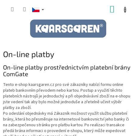
Přejít
NÁKUP
na
obsah
KOŠÍK
On-line platby
On-line platby prostřednictvím platební brány
ComGate
Tento e-shop kaarsgaren.cz pro své zákazníky nabízí formu online
plateb bankovním převodem nebo kartou. Postup a využití těchto
platebních nástrojů je jednoduchý a při objednávávní zboží na e-shopu
jste vedení tak aby bylo možné jednoduše a zřetelně učinit výběr
platby za zboží.
Po odeslání objednávky má Zákazník možnost využít službu platební
brány, která ho přesměruje na internetové bankovnictví jeho banky či
na zabezpečenou stránku pro platbu kartou. Po realizaci transakce
předá brána informaci o provedení e-shopu, který může expedovat