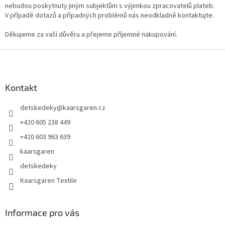
nebudou poskytnuty jiným subjektům s výjimkou zpracovatelů plateb.
V případě dotazů a případných problémů nás neodkladně kontaktujte.
Děkujeme za vaší důvěru a přejeme příjemné nakupování.
Z
á
p
a
Kontakt
t
detskedeky
@
kaarsgaren.cz
í
+420 605 238 449
+420 603 963 639
kaarsgaren
detskedeky
Kaarsgaren Textile
Informace pro vás