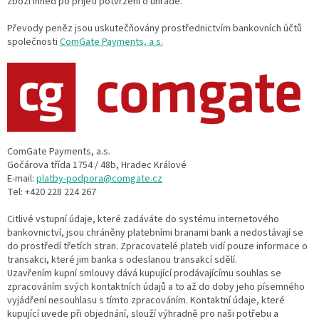
zboží ihned po přijetí potvrzení o úhradě.
Převody peněz jsou uskutečňovány prostřednictvím bankovních účtů
společnosti
ComGate Payments, a.s.
ComGate Payments, a.s.
Gočárova třída 1754 / 48b, Hradec Králové
E-mail:
platby-podpora@comgate.cz
Tel: +420 228 224 267
Citlivé vstupní údaje, které zadáváte do systému internetového
bankovnictví, jsou chráněny platebními branami bank a nedostávají se
do prostředí třetích stran. Zpracovatelé plateb vidí pouze informace o
transakci, které jim banka s odeslanou transakcí sdělí.
Uzavřením kupní smlouvy dává kupující prodávajícímu souhlas se
zpracováním svých kontaktních údajů a to až do doby jeho písemného
vyjádření nesouhlasu s tímto zpracováním. Kontaktní údaje, které
kupující uvede při objednání, slouží výhradně pro naši potřebu a