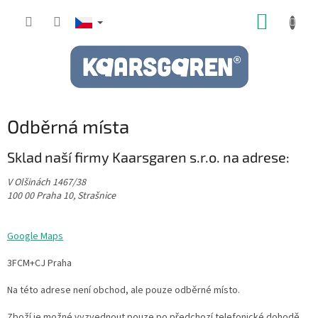
Přejít
NÁKUP
na
obsah
KOŠÍK
Odběrná místa
Sklad naší firmy Kaarsgaren s.r.o. na adrese:
V Olšinách 1467/38
100 00 Praha 10, Strašnice
Google Maps
3FCM+CJ Praha
Na této adrese není obchod, ale pouze odběrné místo.
Zboží je možné vyzvednout pouze po předchozí telefonické dohodě