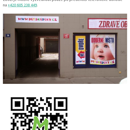
na
+420 605 238 449
.