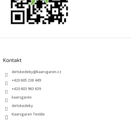
Z
á
p
a
Kontakt
t
detskedeky
@
kaarsgaren.cz
í
+420 605 238 449
+420 603 963 639
kaarsgaren
detskedeky
Kaarsgaren Textile