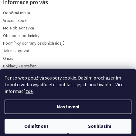
Informace pro vás
Odběrná místa
Vrácení zboží
Moje objednávka
Obchodní podmínky
Podmínky ochrany osobních údajů
Jak nakupovat
O nás
Doklady ke stažení
On-line platby
Tento web používá soubory cookie. Dalším procházením
Velkoobchod
tohoto webu vyjadřujete souhlas s jejich používáním.. Více
informací
zde
.
Nastavení
Vytvořil Shoptet
Odmítnout
Souhlasím
Copyright 2026
Kaarsgaren.cz
. Všechna práva vyhrazena.