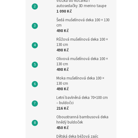
Vložka do kočárku i
autosedačky 3D merino taupe
1 090 Kč
Šedá mušelínová deka 100 × 130
cm
498 Kč
Růžová mušelínová deka 100 ×
Děts
130 cm
498 Kč
bio-
Olivová mušelínová deka 100 ×
130 cm
498 Kč
462,8
Moka mušelínová deka 100 ×
560
130 cm
498 Kč
Měrná
560 Kč
cena:
Letní bavlněná deka 70×100 cm
– buldočci
Dětsk
216 Kč
materi
strana
Oboustranná bambusová deka
moka 
hnědý buldoček
bio-bav
450 Kč
Dětská deka béžová zajíc