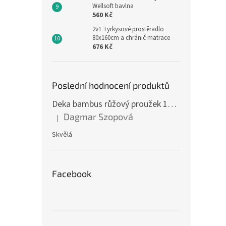
Wellsoft bavlna
560 Kč
2v1 Tyrkysové prostěradlo
80x160cm a chránič matrace
676 Kč
Poslední hodnocení produktů
Dětsk
Deka bambus růžový proužek 160 x 200 cm
Well
Dagmar Szopová
|
Hodnocení produktu je 5 z 5 hvězdiček.
Skvělá
462,8
560
Facebook
Měrná
560 Kč
cena:
Dětsk
materi
strana
barvě 