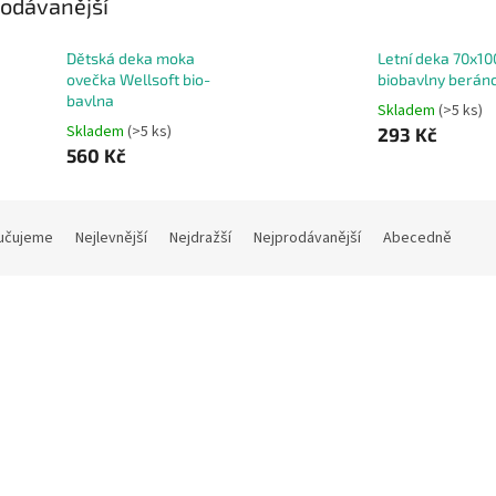
odávanější
Dětská deka moka
Letní deka 70x1
ovečka Wellsoft bio-
biobavlny beránc
bavlna
Skladem
(>5 ks)
Skladem
(>5 ks)
293 Kč
560 Kč
učujeme
Nejlevnější
Nejdražší
Nejprodávanější
Abecedně
Kód:
12464
K