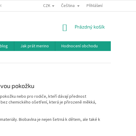
CZK
Čeština
ODNÍ PODMÍNKY
PODMÍNKY OCHRANY OSOBNÍCH ÚDAJŮ
Přihlášení
JAK NAKU
NÁKUPNÍ
Prázdný košík
KOŠÍK
 blog
Jak prát merino
Hodnocení obchodu
livou pokožku
u pokožku nebo pro rodiče, kteří dávají přednost
bez chemického ošetření, která je přirozeně měkká,
materiály. Biobavlna je nejen šetrná k dětem, ale také k