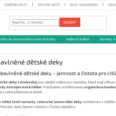
ODBĚRNÁ MÍSTA
VRÁCENÍ ZBOŽÍ
MOJE OBJEDNÁVKA
OBCH
HLEDAT
vložku do autosedačky nebo kočárku
Velikosti kalhot
Novinky a
bavlněné dětské deky
obavlněné dětské deky – jemnost a čistota pro cit
tské deky z biobavlny
jsou ideální volbou pro miminka, která mají citlivo
icky šetrným materiálům
. Používáme certifikovanou
organickou bavlnu
 a velmi příjemná na dotek.
me
lehké letní varianty
,
celoroční univerzální deky
i kombinace s dalšími 
 Všechny deky šijeme s láskou v České republice.