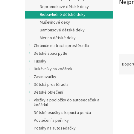
Nejpr
n
Nepromokavé dětské deky
e
Biobavlněné dětské deky
l
Mušelínové deky
Bambusové dětské deky
Merino dětské deky
Chrániče matrací a prostěradla
Dětské spací pytle
Ř
Fusaky
a
Dopor
Rukávníky na kočárek
z
e
Zavinovačky
V
n
Dětská prostěradla
ý
í
Dětské oblečení
p
p
Vložky a podložky do autosedaček a
i
r
kočárků
s
o
Dětské osušky s kapucí a ponča
p
d
Povlečení a peřinky
r
u
Potahy na autosedačky
o
k