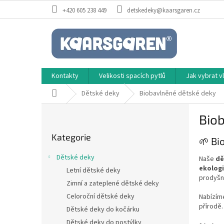
Přejít
+420 605 238 449
detskedeky@kaarsgaren.cz
na
obsah
Kontakty
Velikosti spacích pytlů
Jak vybrat 
Domů
Dětské deky
Biobavlněné dětské deky
P
Bio
o
Přeskočit
s
Kategorie
kategorie
🌱 Bi
t
r
Dětské deky
Naše
dě
a
ekolog
Letní dětské deky
n
prodyšná
Zimní a zateplené dětské deky
n
í
Celoroční dětské deky
Nabízí
přírodě.
p
Dětské deky do kočárku
a
Dětské deky do postýlky