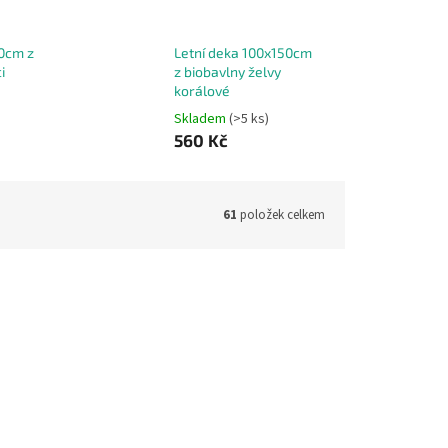
00cm z
Letní deka 100x150cm
i
z biobavlny želvy
korálové
Skladem
(>5 ks)
560 Kč
61
položek celkem
ód:
12612
Kód:
13559
Tip