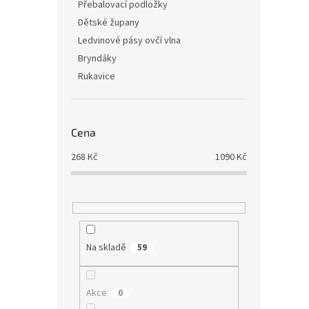
d
t
Přebalovací podložky
u
ů
Dětské župany
Aqua
k
Ledvinové pásy ovčí vlna
nepa
t
Bryndáky
ů
Rukavice
900,8
1 0
Cena
Měrná
1 090 
cena:
268
Kč
1090
Kč
Nepro
materi
vatelí
úpravo
prát v
Na skladě
59
Akce
0