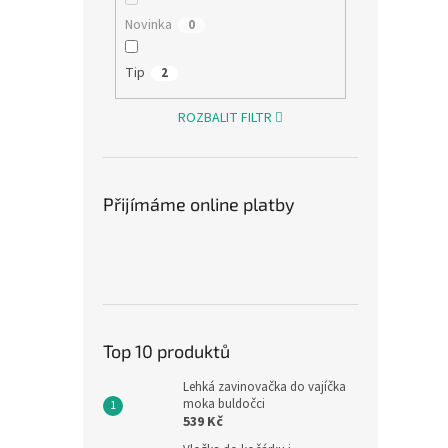
Novinka
0
Tip
2
Děts
na bí
ROZBALIT FILTR
462,8
Přijímáme online platby
560
Měrná
560 Kč
cena:
Dětsk
materi
strana
limetk
Top 10 produktů
spodní
Lehká zavinovačka do vajíčka
moka buldočci
539 Kč