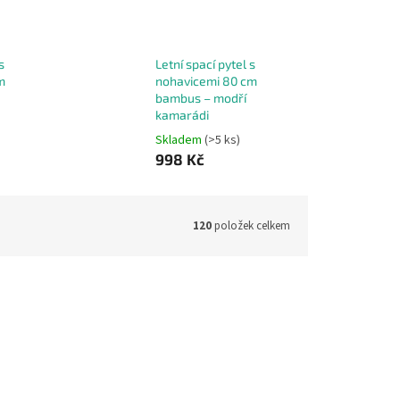
s
Letní spací pytel s
m
nohavicemi 80 cm
bambus – modří
kamarádi
Skladem
(>5 ks)
998 Kč
120
položek celkem
ód:
13472
Kód:
13471