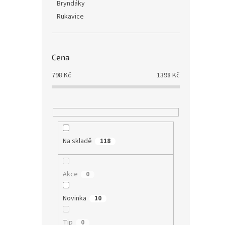
r
u
Bryndáky
o
k
Rukavice
d
t
u
ů
Letní
k
bamb
t
Cena
ů
798
Kč
1398
Kč
1 072,
1 29
Měrná
1 298 
cena:
Objevt
Na skladě
118
dětský
délce 
větší 
Akce
0
spací p
Novinka
10
Tip
0