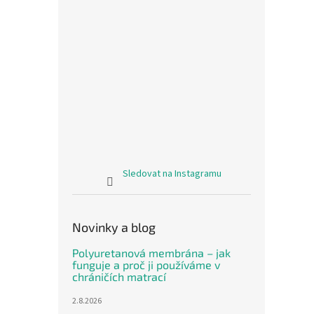
výška 
se str
měkké
Novi
Sledovat na Instagramu
Letn
béžov
Novinky a blog
Polyuretanová membrána – jak
funguje a proč ji používáme v
742,15
chráničích matrací
898
2.8.2026
Měrná
898 Kč