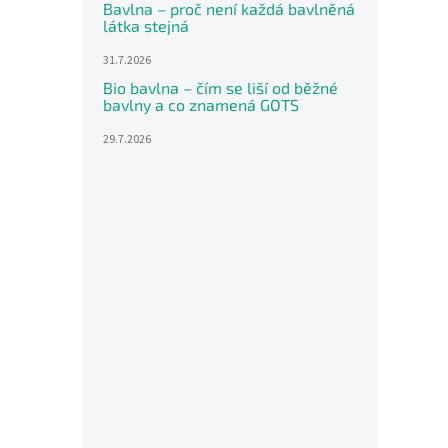
cena:
Bavlna – proč není každá bavlněná
Lehký 
látka stejná
podšív
31.7.2026
je uši
béžov
Bio bavlna – čím se liší od běžné
bambus
bavlny a co znamená GOTS
Novi
29.7.2026
Letn
smet
742,15