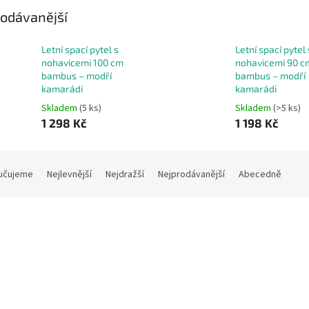
odávanější
Letní spací pytel s
Letní spací pytel 
nohavicemi 100 cm
nohavicemi 90 c
bambus – modří
bambus – modří
kamarádi
kamarádi
Skladem
(5 ks)
Skladem
(>5 ks)
1 298 Kč
1 198 Kč
učujeme
Nejlevnější
Nejdražší
Nejprodávanější
Abecedně
Kód:
13489
K