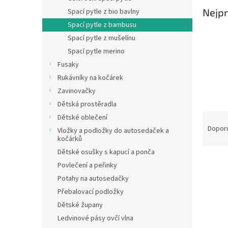
n
Nejpr
Spací pytle z bio bavlny
e
Spací pytle z bambusu
l
Spací pytle z mušelínu
Spací pytle merino
Fusaky
Rukávníky na kočárek
Zavinovačky
Dětská prostěradla
Ř
Dětské oblečení
a
Dopor
Vložky a podložky do autosedaček a
z
kočárků
e
Dětské osušky s kapucí a ponča
V
n
Povlečení a peřinky
ý
í
Potahy na autosedačky
p
p
Přebalovací podložky
i
r
s
Dětské župany
o
p
d
Ledvinové pásy ovčí vlna