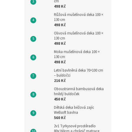
cm
498 Kč
Růžová mušelínová deka 100 ×
130 cm
498 Kč
Olivová mušelínová deka 100 ×
130 cm
498 Kč
Moka mušelínová deka 100 ×
Letní
130 cm
béžov
498 Kč
Letní bavlněná deka 70×100 cm
– buldočci
216 Kč
1 155,
Oboustranná bambusová deka
1 39
hnědý buldoček
Měrná
1 398 
450 Kč
cena:
Dětská deka béžová zajíc
Objevt
Wellsoft bavlna
dětský
560 Kč
délce 
2v1 Tyrkysové prostěradlo
větší 
80x160cm a chránič matrace