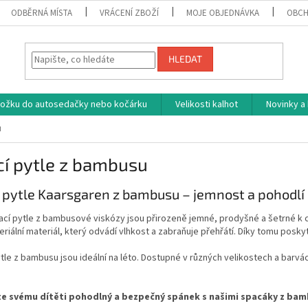
ODBĚRNÁ MÍSTA
VRÁCENÍ ZBOŽÍ
MOJE OBJEDNÁVKA
OBCH
HLEDAT
vložku do autosedačky nebo kočárku
Velikosti kalhot
Novinky a
u
cí pytle z bambusu
 pytle Kaarsgaren z bambusu – jemnost a pohodlí 
cí pytle z bambusové viskózy jsou přirozeně jemné, prodyšné a šetrné k c
eriální materiál, který odvádí vlhkost a zabraňuje přehřátí. Díky tomu pos
tle z bambusu jsou ideální na léto. Dostupné v různých velikostech a barvác
e svému dítěti pohodlný a bezpečný spánek s našimi spacáky z bam