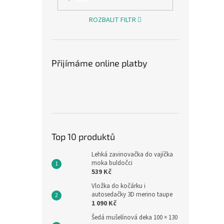
ROZBALIT FILTR
Přijímáme online platby
Letní
bamb
1 072,
1 29
Top 10 produktů
Měrná
1 298 
cena:
Lehká zavinovačka do vajíčka
Letní 
moka buldočci
539 Kč
zajíčk
výška 
Vložka do kočárku i
se str
autosedačky 3D merino taupe
měkké
1 090 Kč
Šedá mušelínová deka 100 × 130