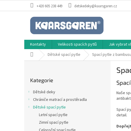
Přejít
+420 605 238 449
detskedeky@kaarsgaren.cz
na
obsah
Kontakty
Velikosti spacích pytlů
Jak vybrat 
Domů
Dětské spací pytle
Spací pytle z bambus
P
Spa
o
Přeskočit
s
Kategorie
kategorie
Spací
t
r
Dětské deky
Naše spa
a
antibakt
Chrániče matrací a prostěradla
n
Dětské spací pytle
n
Spací py
í
Letní spací pytle
detail.
p
Zimní spací pytle
Dopřejt
a
Celoroční spací pytle