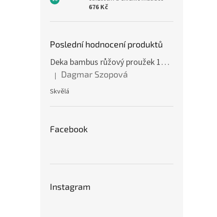
spací p
676 Kč
Poslední hodnocení produktů
Deka bambus růžový proužek 160 x 200 cm
Dagmar Szopová
|
Hodnocení produktu je 5 z 5 hvězdiček.
Skvělá
Letní
růžov
Facebook
1 155,
1 39
Měrná
Instagram
1 398 
cena:
Letní 
zajíčk