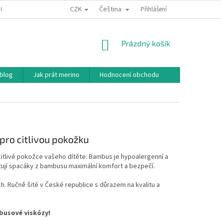
CZK
Čeština
ODNÍ PODMÍNKY
PODMÍNKY OCHRANY OSOBNÍCH ÚDAJŮ
Přihlášení
JAK NAKU
NÁKUPNÍ
Prázdný košík
KOŠÍK
 blog
Jak prát merino
Hodnocení obchodu
pro citlivou pokožku
itlivé pokožce vašeho dítěte. Bambus je hypoalergenní a
kytují spacáky z bambusu maximální komfort a bezpečí.
h. Ručně šité v České republice s důrazem na kvalitu a
busové viskózy!