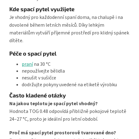
Kde spací pytel využijete
Je vhodný pro každodenní spaní doma, na chalupě i na
dovolené během letních měsíců. Díky lehkým
materiálům vytváří příjemné prostředí pro klidný spánek
dítěte.
Péče o spací pytel
praní
na 30 °C
nepoužívejte bělidla
nesušit v sušičce
dodržujte pokyny uvedené na etiketě výrobku
Často kladené otázky
Na jakou teplotu je spací pytel vhodný?
Hodnota TOG 0.48 odpovídá přibližně pokojové teplotě
24–27 °C, proto je ideální pro letní období.
Proč má spací pytel prostorově tvarované dno?