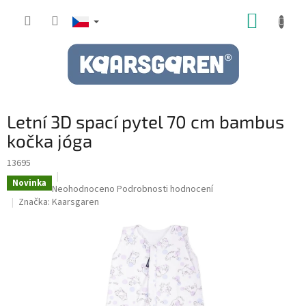
Přejít
NÁKUP
na
obsah
KOŠÍK
Letní 3D spací pytel 70 cm bambus
kočka jóga
13695
Novinka
Průměrné
Neohodnoceno
Podrobnosti hodnocení
hodnocení
Značka:
Kaarsgaren
produktu
je
0,0
z
5
hvězdiček.