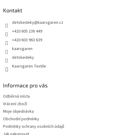
p
a
Kontakt
t
detskedeky
@
kaarsgaren.cz
í
+420 605 238 449
+420 603 963 639
kaarsgaren
detskedeky
Kaarsgaren Textile
Informace pro vás
Odběrná místa
Vrácení zboží
Moje objednávka
Obchodní podmínky
Podmínky ochrany osobních údajů
Jak nakupovat