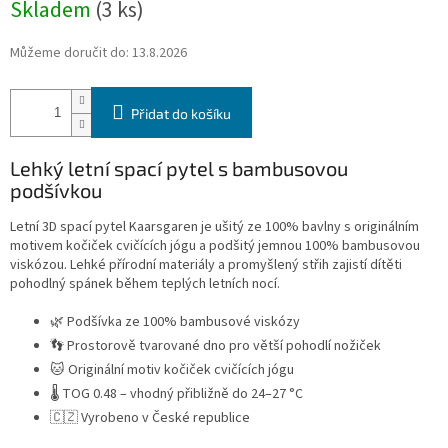
Skladem
(3 ks)
Můžeme doručit do:
13.8.2026
Přidat do košíku
Lehký letní spací pytel s bambusovou
podšívkou
Letní 3D spací pytel Kaarsgaren je ušitý ze 100% bavlny s originálním
motivem kočiček cvičících jógu a podšitý jemnou 100% bambusovou
viskózou. Lehké přírodní materiály a promyšlený střih zajistí dítěti
pohodlný spánek během teplých letních nocí.
🌿 Podšívka ze 100% bambusové viskózy
👣 Prostorově tvarované dno pro větší pohodlí nožiček
🐱 Originální motiv kočiček cvičících jógu
🌡️ TOG 0.48 – vhodný přibližně do 24–27 °C
🇨🇿 Vyrobeno v České republice