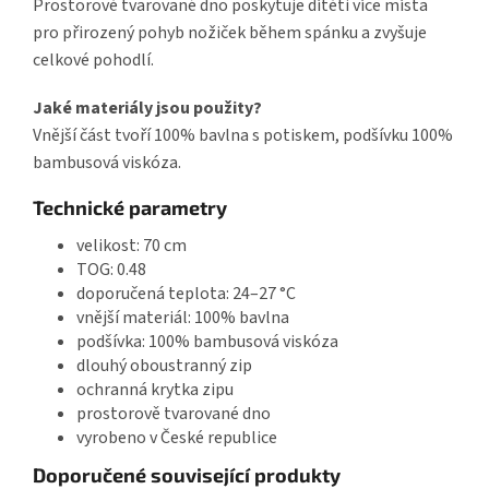
Prostorově tvarované dno poskytuje dítěti více místa
pro přirozený pohyb nožiček během spánku a zvyšuje
celkové pohodlí.
Jaké materiály jsou použity?
Vnější část tvoří 100% bavlna s potiskem, podšívku 100%
bambusová viskóza.
Technické parametry
velikost: 70 cm
TOG: 0.48
doporučená teplota: 24–27 °C
vnější materiál: 100% bavlna
podšívka: 100% bambusová viskóza
dlouhý oboustranný zip
ochranná krytka zipu
prostorově tvarované dno
vyrobeno v České republice
Doporučené související produkty