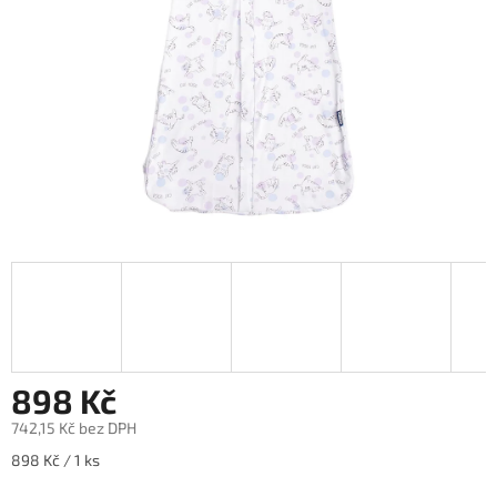
898 Kč
742,15 Kč bez DPH
Měrná
898 Kč / 1 ks
cena: