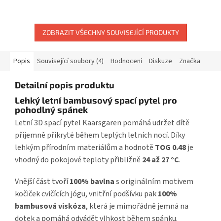
ZOBRAZIT VŠECHNY SOUVISEJÍCÍ PRODUKTY
Popis
Související soubory (4)
Hodnocení
Diskuze
Značka
Detailní popis produktu
Lehký letní bambusový spací pytel pro
pohodlný spánek
Letní 3D spací pytel Kaarsgaren pomáhá udržet dítě
příjemně přikryté během teplých letních nocí. Díky
lehkým přírodním materiálům a hodnotě
TOG 0.48
je
vhodný do pokojové teploty přibližně
24 až 27 °C
.
Vnější část tvoří
100% bavlna
s originálním motivem
kočiček cvičících jógu, vnitřní podšívku pak
100%
bambusová viskóza
, která je mimořádně jemná na
dotek a pomáhá odvádět vlhkost během spánku.