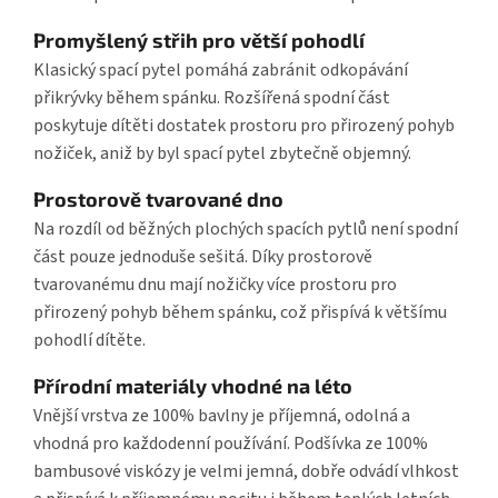
Promyšlený střih pro větší pohodlí
Klasický spací pytel pomáhá zabránit odkopávání
přikrývky během spánku. Rozšířená spodní část
poskytuje dítěti dostatek prostoru pro přirozený pohyb
nožiček, aniž by byl spací pytel zbytečně objemný.
Prostorově tvarované dno
Na rozdíl od běžných plochých spacích pytlů není spodní
část pouze jednoduše sešitá. Díky prostorově
tvarovanému dnu mají nožičky více prostoru pro
přirozený pohyb během spánku, což přispívá k většímu
pohodlí dítěte.
Přírodní materiály vhodné na léto
Vnější vrstva ze 100% bavlny je příjemná, odolná a
vhodná pro každodenní používání. Podšívka ze 100%
bambusové viskózy je velmi jemná, dobře odvádí vlhkost