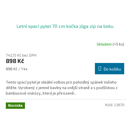
Letní spací pytel 70 cm kočka jóga zip na boku
Skladem
(>5 ks)
742,15 Kč bez DPH
898 Kč
Měrná
898 Kč / 1 ks
Do košíku
cena:
Tento spací pytel je ideální volbou pro pohodlný spánek Vašeho
dítěte. Vyrobený z jemné bavlny na vnější straně a s podšívkou z
bambusové viskózy, která je přirozeně...
Kód:
13670
Novinka