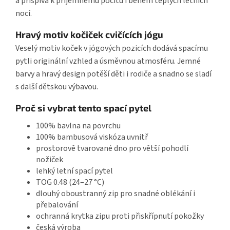
a přispívá k příjemnému pocitu i během teplých letních
nocí.
Hravý motiv kočiček cvičících jógu
Veselý motiv koček v jógových pozicích dodává spacímu
pytli originální vzhled a úsměvnou atmosféru. Jemné
barvy a hravý design potěší děti i rodiče a snadno se sladí
s další dětskou výbavou.
Proč si vybrat tento spací pytel
100% bavlna na povrchu
100% bambusová viskóza uvnitř
prostorově tvarované dno pro větší pohodlí
nožiček
lehký letní spací pytel
TOG 0.48 (24–27 °C)
dlouhý oboustranný zip pro snadné oblékání i
přebalování
ochranná krytka zipu proti přiskřípnutí pokožky
česká výroba