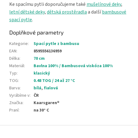
Ke spacímu pytli doporučujeme také
mušelínové deky
,
letní dětské deky
,
dětská prostěradla
a další
bambusové
spací pytle
.
Doplňkové parametry
Kategorie
:
Spací pytle z bambusu
EAN
:
8595556136959
Délka
:
70 cm
Materiál
:
Bavlna 100% / Bambusová viskóza 100%
Typ
:
klasický
TOG
:
0.48 TOG / 24 až 27 °C
Barva
:
bílá
,
fialová
Vyrábíme v
:
ČR
Značka
:
Kaarsgaren®
Praní
:
na 30° C
Z
á