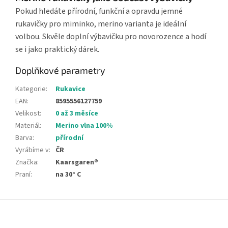
Pokud hledáte přírodní, funkční a opravdu jemné
rukavičky pro miminko, merino varianta je ideální
volbou. Skvěle doplní výbavičku pro novorozence a hodí
se i jako praktický dárek.
Doplňkové parametry
Kategorie
:
Rukavice
EAN
:
8595556127759
Velikost
:
0 až 3 měsíce
Materiál
:
Merino vlna 100%
Barva
:
přírodní
Vyrábíme v
:
ČR
Značka
:
Kaarsgaren®
Praní
:
na 30° C
Z
á
p