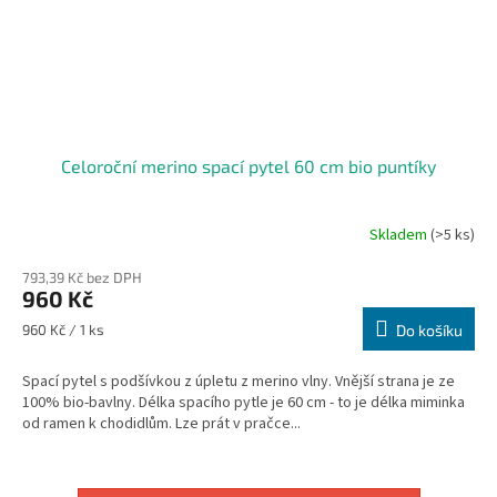
Celoroční merino spací pytel 60 cm bio puntíky
Skladem
(>5 ks)
Průměrné
hodnocení
793,39 Kč bez DPH
produktu
960 Kč
je
5,0
Měrná
960 Kč / 1 ks
Do košíku
z
cena:
5
Spací pytel s podšívkou z úpletu z merino vlny. Vnější strana je ze
hvězdiček.
100% bio-bavlny. Délka spacího pytle je 60 cm - to je délka miminka
od ramen k chodidlům. Lze prát v pračce...