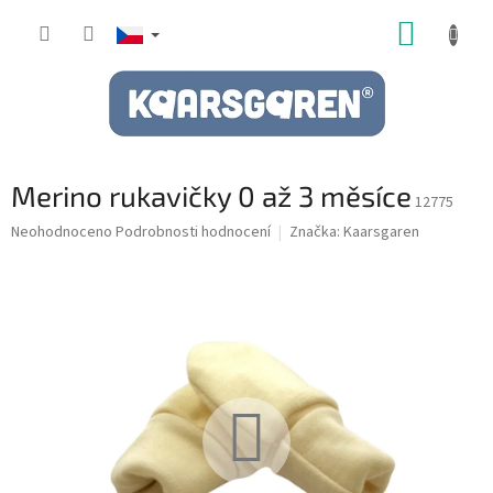
Přejít
NÁKUP
na
obsah
KOŠÍK
Merino rukavičky 0 až 3 měsíce
12775
Průměrné
Neohodnoceno
Podrobnosti hodnocení
Značka:
Kaarsgaren
hodnocení
produktu
je
0,0
z
5
hvězdiček.