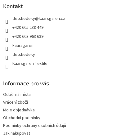
a
Kontakt
t
detskedeky
@
kaarsgaren.cz
í
+420 605 238 449
+420 603 963 639
kaarsgaren
detskedeky
Kaarsgaren Textile
Informace pro vás
Odběrná místa
Vrácení zboží
Moje objednávka
Obchodní podmínky
Podmínky ochrany osobních údajů
Jak nakupovat