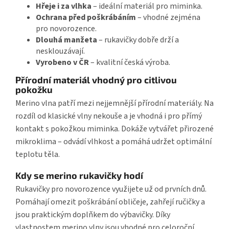
Hřeje i za vlhka
– ideální materiál pro miminka.
Ochrana před poškrábáním
– vhodné zejména
pro novorozence.
Dlouhá manžeta
– rukavičky dobře drží a
nesklouzávají.
Vyrobeno v ČR
– kvalitní česká výroba.
Přírodní materiál vhodný pro citlivou
pokožku
Merino vlna patří mezi nejjemnější přírodní materiály. Na
rozdíl od klasické vlny nekouše a je vhodná i pro přímý
kontakt s pokožkou miminka. Dokáže vytvářet přirozené
mikroklima – odvádí vlhkost a pomáhá udržet optimální
teplotu těla.
Kdy se merino rukavičky hodí
Rukavičky pro novorozence využijete už od prvních dnů.
Pomáhají omezit poškrábání obličeje, zahřejí ručičky a
jsou praktickým doplňkem do výbavičky. Díky
vlastnostem merino vlny jsou vhodné pro celoroční