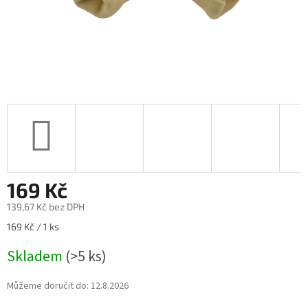
169 Kč
139,67 Kč bez DPH
Měrná
169 Kč / 1 ks
cena:
Skladem
(>5 ks)
Můžeme doručit do:
12.8.2026