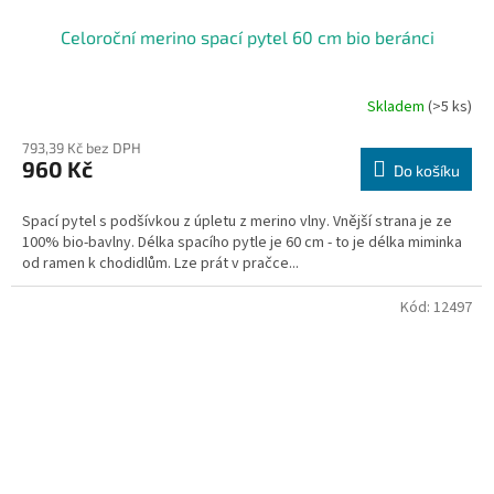
Celoroční merino spací pytel 60 cm bio beránci
Skladem
(>5 ks)
Průměrné
hodnocení
793,39 Kč bez DPH
produktu
960 Kč
je
Do košíku
5,0
z
Spací pytel s podšívkou z úpletu z merino vlny. Vnější strana je ze
5
100% bio-bavlny. Délka spacího pytle je 60 cm - to je délka miminka
hvězdiček.
od ramen k chodidlům. Lze prát v pračce...
Kód:
12497