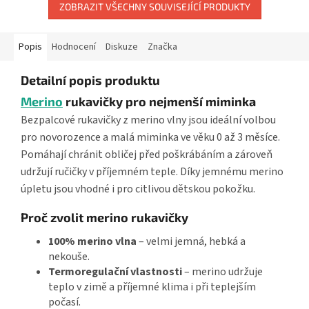
ZOBRAZIT VŠECHNY SOUVISEJÍCÍ PRODUKTY
Popis
Hodnocení
Diskuze
Značka
Detailní popis produktu
Merino
rukavičky pro nejmenší miminka
Bezpalcové rukavičky z merino vlny jsou ideální volbou
pro novorozence a malá miminka ve věku 0 až 3 měsíce.
Pomáhají chránit obličej před poškrábáním a zároveň
udržují ručičky v příjemném teple. Díky jemnému merino
úpletu jsou vhodné i pro citlivou dětskou pokožku.
Proč zvolit merino rukavičky
100% merino vlna
– velmi jemná, hebká a
nekouše.
Termoregulační vlastnosti
– merino udržuje
teplo v zimě a příjemné klima i při teplejším
počasí.