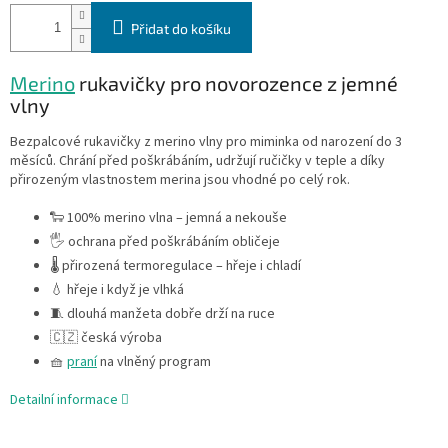
Přidat do košíku
Merino
rukavičky pro novorozence z jemné
vlny
Bezpalcové rukavičky z merino vlny pro miminka od narození do 3
měsíců. Chrání před poškrábáním, udržují ručičky v teple a díky
přirozeným vlastnostem merina jsou vhodné po celý rok.
🐑 100% merino vlna – jemná a nekouše
🖐️ ochrana před poškrábáním obličeje
🌡️ přirozená termoregulace – hřeje i chladí
💧 hřeje i když je vlhká
🧵 dlouhá manžeta dobře drží na ruce
🇨🇿 česká výroba
🧺
praní
na vlněný program
Detailní informace