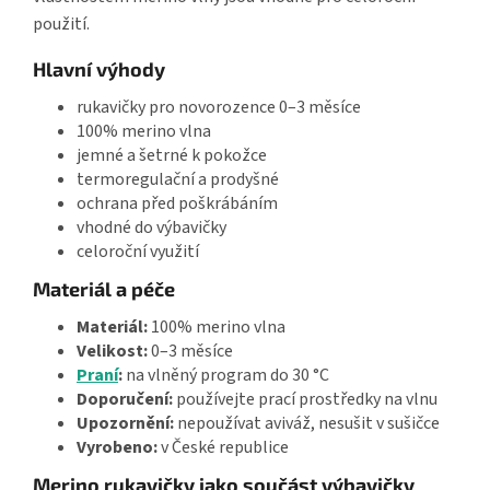
použití.
Hlavní výhody
rukavičky pro novorozence 0–3 měsíce
100% merino vlna
jemné a šetrné k pokožce
termoregulační a prodyšné
ochrana před poškrábáním
vhodné do výbavičky
celoroční využití
Materiál a péče
Materiál:
100% merino vlna
Velikost:
0–3 měsíce
Praní
:
na vlněný program do 30 °C
Doporučení:
používejte prací prostředky na vlnu
Upozornění:
nepoužívat aviváž, nesušit v sušičce
Vyrobeno:
v České republice
Merino rukavičky jako součást výbavičky