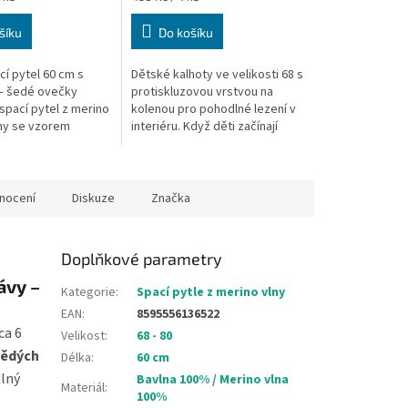
cena:
šíku
Do košíku
cí pytel 60 cm s
Dětské kalhoty ve velikosti 68 s
– šedé ovečky
protiskluzovou vrstvou na
spací pytel z merino
kolenou pro pohodlné lezení v
lny se vzorem
interiéru. Když děti začínají
ček. Délka 60 cm,
lézt, jsou nestabilní a na
o novorozence a
plovoucí podlaze, nebo na
linu...
nocení
Diskuze
Značka
Doplňkové parametry
ávy –
Kategorie
:
Spací pytle z merino vlny
EAN
:
8595556136522
ca 6
Velikost
:
68 - 80
nědých
Délka
:
60 cm
dlný
Bavlna 100% / Merino vlna
Materiál
:
100%