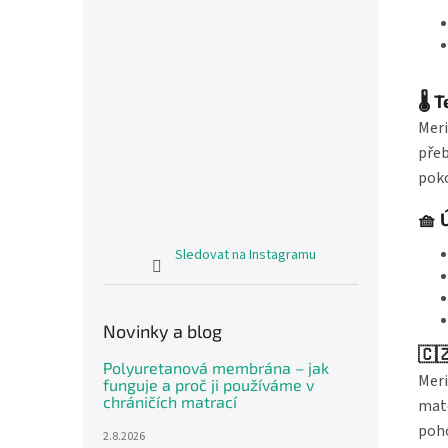
🌡️
Meri
přeb
poko
🧺 
Sledovat na Instagramu
Novinky a blog
🇨
Polyuretanová membrána – jak
Meri
funguje a proč ji používáme v
chráničích matrací
mate
poho
2.8.2026