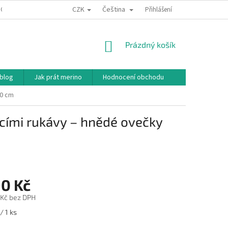
CZK
Čeština
ODNÍ PODMÍNKY
PODMÍNKY OCHRANY OSOBNÍCH ÚDAJŮ
Přihlášení
JAK NAKU
NÁKUPNÍ
Prázdný košík
KOŠÍK
 blog
Jak prát merino
Hodnocení obchodu
60 cm
acími rukávy – hnědé ovečky
90 Kč
 Kč bez DPH
/ 1 ks