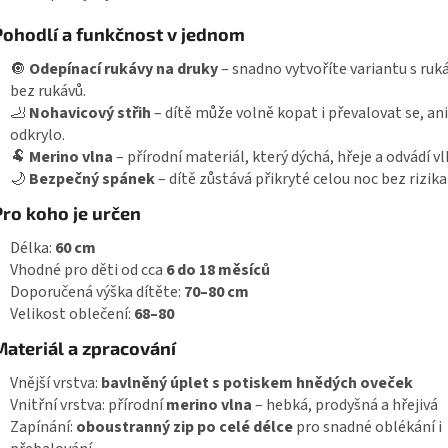
Pohodlí a funkčnost v jednom
🔘
Odepínací rukávy na druky
– snadno vytvoříte variantu s ruk
bez rukávů.
🦶
Nohavicový střih
– dítě může volně kopat i převalovat se, ani
odkrylo.
🐏
Merino vlna
– přírodní materiál, který dýchá, hřeje a odvádí v
🌙
Bezpečný spánek
– dítě zůstává přikryté celou noc bez rizika
Pro koho je určen
Délka:
60 cm
Vhodné pro děti od cca
6 do 18 měsíců
Doporučená výška dítěte:
70–80 cm
Velikost oblečení:
68–80
Materiál a zpracování
Vnější vrstva:
bavlněný úplet s potiskem hnědých oveček
Vnitřní vrstva: přírodní
merino vlna
– hebká, prodyšná a hřejivá
Zapínání:
oboustranný zip po celé délce
pro snadné oblékání i