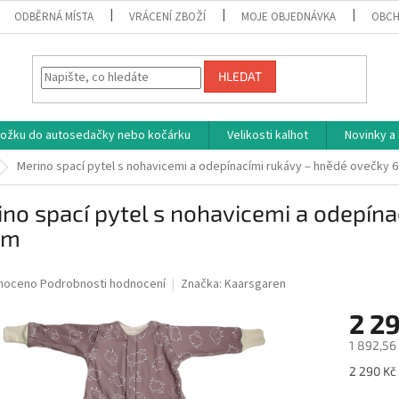
ODBĚRNÁ MÍSTA
VRÁCENÍ ZBOŽÍ
MOJE OBJEDNÁVKA
OBCH
HLEDAT
vložku do autosedačky nebo kočárku
Velikosti kalhot
Novinky a
Merino spací pytel s nohavicemi a odepínacími rukávy – hnědé ovečky 
no spací pytel s nohavicemi a odepín
cm
né
noceno
Podrobnosti hodnocení
Značka:
Kaarsgaren
ní
2 2
u
1 892,56
Měrná
2 290 Kč 
cena: