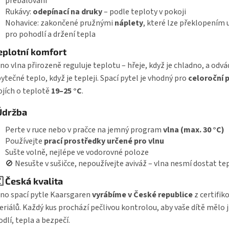
přebalování
Rukávy:
odepínací na druky
– podle teploty v pokoji
Nohavice: zakončené pružnými
náplety
, které lze překlopením 
pro pohodlí a držení tepla
 Teplotní komfort
no vlna přirozeně reguluje teplotu – hřeje, když je chladno, a odvá
ytečné teplo, když je tepleji. Spací pytel je vhodný pro
celoroční p
jích o teplotě
19–25 °C
.
Údržba
Perte v ruce nebo v pračce na jemný program
vlna (max. 30 °C)
Používejte
prací prostředky určené pro vlnu
Sušte volně, nejlépe ve vodorovné poloze
🚫 Nesušte v sušičce, nepoužívejte aviváž – vlna nesmí dostat te
 Česká kvalita
no spací pytle Kaarsgaren
vyrábíme v České republice
z certifik
riálů. Každý kus prochází pečlivou kontrolou, aby vaše dítě mělo 
dlí, tepla a bezpečí.