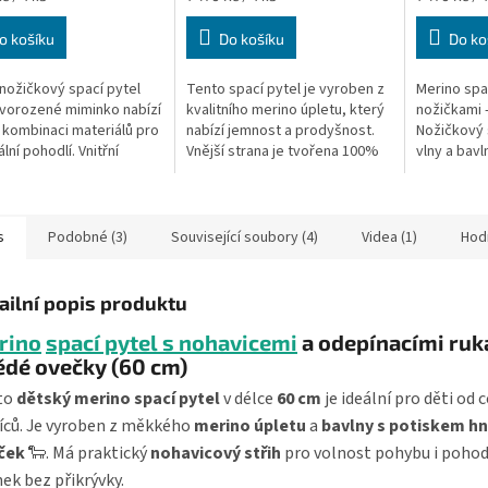
cena:
cena:
o košíku
Do košíku
Do ko
ček.
nožičkový spací pytel
Tento spací pytel je vyroben z
Merino spa
vorozené miminko nabízí
kvalitního merino úpletu, který
nožičkami 
í kombinaci materiálů pro
nabízí jemnost a prodyšnost.
Nožičkový 
lní pohodlí. Vnitřní
Vnější strana je tvořena 100%
vlny a bav
ka je vyrobena z merino
bavlnou s roztomilým motivem
šedých ove
terá zajišťuje...
oveček na hnědém pozadí....
vhodný pr
batolata....
s
Podobné (3)
Související soubory (4)
Videa (1)
Hod
ailní popis produktu
rino
spací pytel s nohavicemi
a odepínacími ruk
ědé ovečky (60 cm)
to
dětský merino spací pytel
v délce
60 cm
je ideální pro děti od c
ců. Je vyroben z měkkého
merino úpletu
a
bavlny s potiskem h
ček
🐑. Má praktický
nohavicový střih
pro volnost pohybu i poho
ek bez přikrývky.