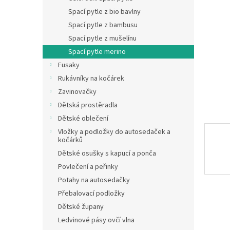
hvězdič
n
Spací pytle z bio bavlny
e
Spací pytle z bambusu
l
Spací pytle z mušelínu
Spací pytle merino
Fusaky
Rukávníky na kočárek
Zavinovačky
Dětská prostěradla
Dětské oblečení
Vložky a podložky do autosedaček a
kočárků
Dětské osušky s kapucí a ponča
Povlečení a peřinky
Potahy na autosedačky
Přebalovací podložky
Dětské župany
Ledvinové pásy ovčí vlna