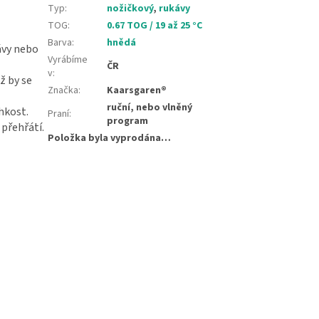
Typ
:
nožičkový
,
rukávy
TOG
:
0.67 TOG / 19 až 25 °C
Barva
:
hnědá
ávy nebo
Vyrábíme
ČR
v
:
ž by se
Značka
:
Kaarsgaren®
ruční, nebo vlněný
lhkost.
Praní
:
program
 přehřátí.
Položka byla vyprodána…