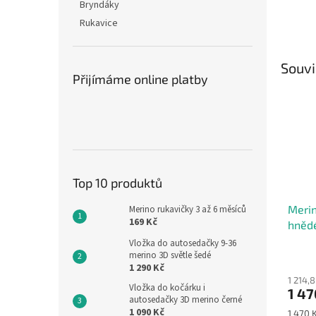
Bryndáky
Rukavice
Souvi
Přijímáme online platby
Top 10 produktů
Merin
Merino rukavičky 3 až 6 měsíců
169 Kč
hnědé
Vložka do autosedačky 9-36
Průmě
merino 3D světle šedé
1 290 Kč
hodno
1 214,
produ
Vložka do kočárku i
1 47
je
autosedačky 3D merino černé
5,0
1 090 Kč
Měrná
1 470 K