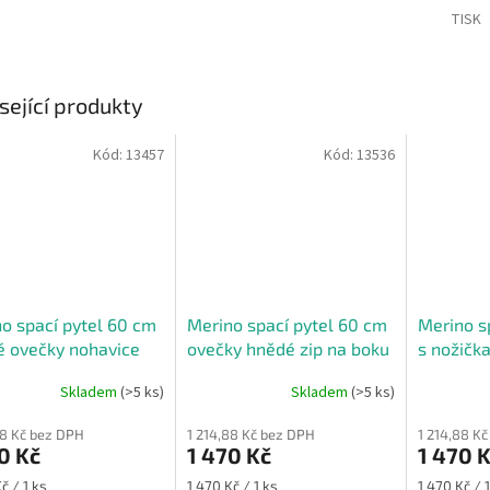
TISK
sející produkty
Kód:
13457
Kód:
13536
o spací pytel 60 cm
Merino spací pytel 60 cm
Merino s
 ovečky nohavice
ovečky hnědé zip na boku
s nožičk
ovečky
Skladem
(>5 ks)
Skladem
(>5 ks)
rné
cení
88 Kč bez DPH
1 214,88 Kč bez DPH
1 214,88 K
ktu
0 Kč
1 470 Kč
1 470 
Měrná
Měrná
č / 1 ks
1 470 Kč / 1 ks
1 470 Kč / 1