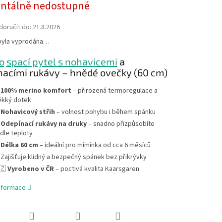
tálně nedostupné
oručit do:
21.8.2026
byla vyprodána…
o
spací pytel s nohavicemi
a
nacími rukávy – hnědé ovečky (60 cm)

100% merino komfort
– přirozená termoregulace a
kký dotek

Nohavicový střih
– volnost pohybu i během spánku

Odepínací rukávy na druky
– snadno přizpůsobíte
dle teploty

Délka 60 cm
– ideální pro miminka od cca 6 měsíců
 Zajišťuje klidný a bezpečný spánek bez přikrývky
🇿
Vyrobeno v ČR
– poctivá kvalita Kaarsgaren
informace