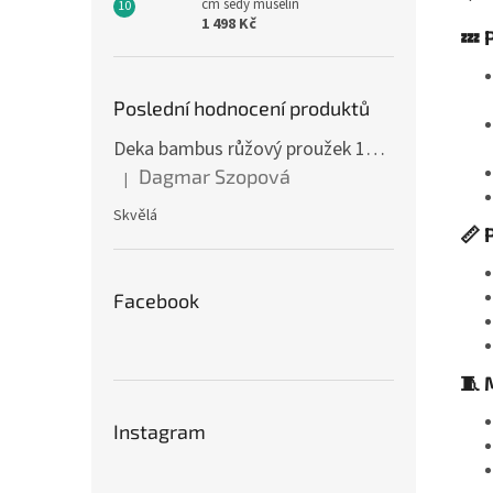
cm šedý mušelín
1 498 Kč
💤 
Poslední hodnocení produktů
Deka bambus růžový proužek 160 x 200 cm
Dagmar Szopová
|
Hodnocení produktu je 5 z 5 hvězdiček.
Skvělá
📏 
Facebook
🧵 
Instagram