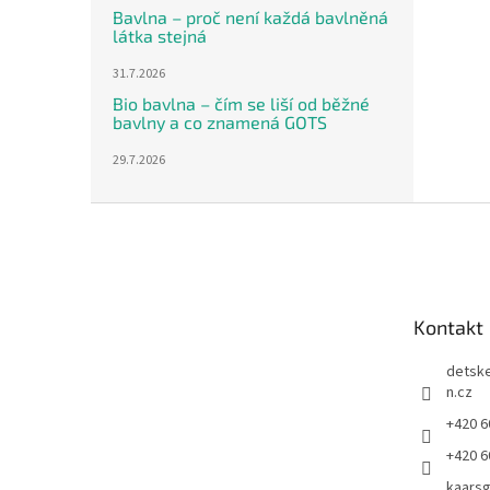
Bavlna – proč není každá bavlněná
látka stejná
31.7.2026
Bio bavlna – čím se liší od běžné
bavlny a co znamená GOTS
29.7.2026
Z
á
p
a
t
Kontakt
í
detsk
n.cz
+420 6
+420 6
kaars