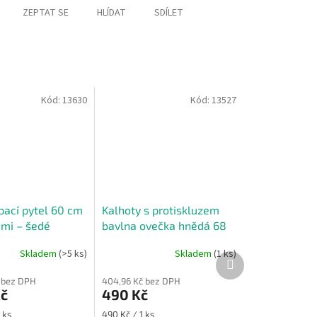
ZEPTAT SE
HLÍDAT
SDÍLET
Kód:
13630
Kód:
13527
pací pytel 60 cm
Kalhoty s protiskluzem
ami – šedé
bavlna ovečka hnědá 68
Skladem
(>5 ks)
Skladem
(1 ks)
Další
produkt
č bez DPH
404,96 Kč bez DPH
Kč
490 Kč
Měrná
 ks
490 Kč / 1 ks