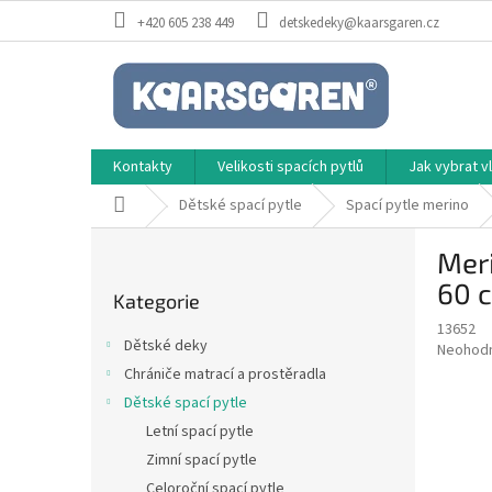
Přejít
+420 605 238 449
detskedeky@kaarsgaren.cz
na
obsah
Kontakty
Velikosti spacích pytlů
Jak vybrat 
Domů
Dětské spací pytle
Spací pytle merino
P
Meri
o
Přeskočit
s
60 
Kategorie
kategorie
t
13652
r
Dětské deky
Průměr
Neohod
a
hodnoce
Chrániče matrací a prostěradla
n
produkt
Dětské spací pytle
n
je
í
Letní spací pytle
0,0
z
p
Zimní spací pytle
5
a
Celoroční spací pytle