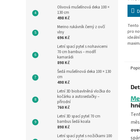
z
cena:
Olivová mušelínová deka 100 ×
5
D
130 cm
hvězdi
498 Kč
Tento 
Merino rukávník černý z ovčí
pro no
vlny
ideáln
696 Kč
maximá
Letní spací pytel s nohavicemi
podšív
70 cm bambus – modří
vlny, k
kamarádi
898 Kč
Popi
Šedá mušelínová deka 100 × 130
cm
498 Kč
Det
Letní 3D biobavlněná vložka do
kočárku a autosedačky –
Me
přírodní
hn
760 Kč
Ten
Letní 3D spací pytel 70 cm
bambus šedá koala
měsí
898 Kč
ove
Letní spací pytel s nožičkami 100
spán