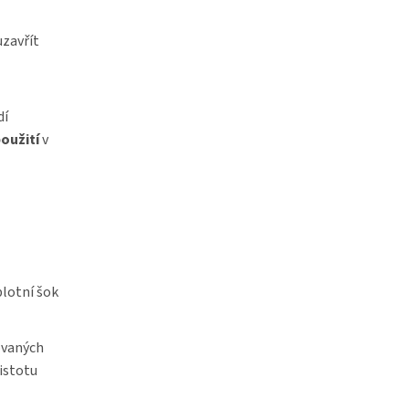
uzavřít
dí
oužití
v
plotní šok
ovaných
jistotu