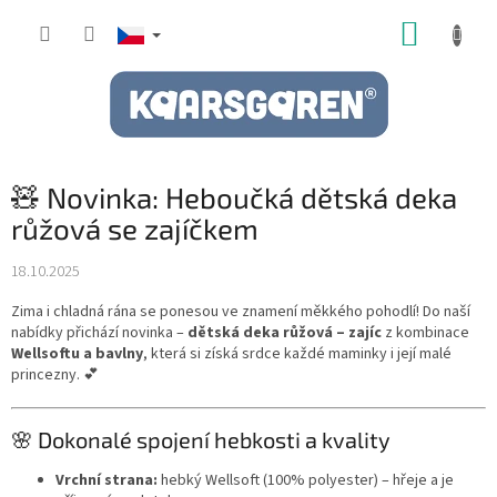
Přejít
NÁKUP
na
obsah
KOŠÍK
🧸 Novinka: Heboučká dětská deka
růžová se zajíčkem
18.10.2025
Zima i chladná rána se ponesou ve znamení měkkého pohodlí! Do naší
nabídky přichází novinka –
dětská deka růžová – zajíc
z kombinace
Wellsoftu a bavlny
, která si získá srdce každé maminky i její malé
princezny. 💕
🌸 Dokonalé spojení hebkosti a kvality
Vrchní strana:
hebký Wellsoft (100% polyester) – hřeje a je