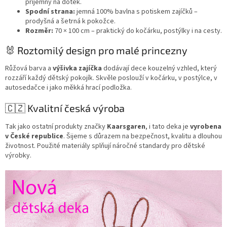
příjemný na dotek.
Spodní strana:
jemná 100% bavlna s potiskem zajíčků –
prodyšná a šetrná k pokožce.
Rozměr:
70 × 100 cm – praktický do kočárku, postýlky i na cesty.
🐰 Roztomilý design pro malé princezny
Růžová barva a
výšivka zajíčka
dodávají dece kouzelný vzhled, který
rozzáří každý dětský pokojík. Skvěle poslouží v kočárku, v postýlce, v
autosedačce i jako měkká hrací podložka.
🇨🇿 Kvalitní česká výroba
Tak jako ostatní produkty značky
Kaarsgaren
, i tato deka je
vyrobena
v České republice
. Šijeme s důrazem na bezpečnost, kvalitu a dlouhou
životnost. Použité materiály splňují náročné standardy pro dětské
výrobky.