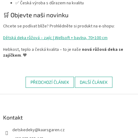
✅ Česká výroba s důrazem na kvalitu
🛒 Objevte naši novinku
Chcete se podívat blíže? Prohlédněte si produkt na e-shopu:
Dětská deka růžová – zajíc | Wellsoft + bavlna, 70×100 cm
Hebkost, teplo a česká kvalita – to je naše
nová růžová deka se
zajíčkem
. 🧡
PŘEDCHOZÍ ČLÁNEK
DALŠÍ ČLÁNEK
Z
á
p
a
Kontakt
t
detskedeky
@
kaarsgaren.cz
í