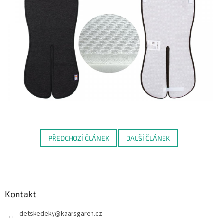
PŘEDCHOZÍ ČLÁNEK
DALŠÍ ČLÁNEK
Z
á
p
a
Kontakt
t
detskedeky
@
kaarsgaren.cz
í