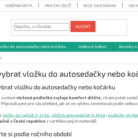
ODBĚRNÁ MÍSTA
VRÁCENÍ ZBOŽÍ
MOJE OBJEDNÁVKA
OBCH
HLEDAT
vložku do autosedačky nebo kočárku
Velikosti kalhot
Novinky a
u
vybrat vložku do autosedačky nebo ko
ybrat vložku do autosedačky nebo kočárku
 zvolená
vložená podložka zvyšuje komfort dítěte
, chrání potah seda
. Připravili jsme pro vás přehled, jak se ve výběru zorientovat podle velikos
me
vložky do vajíček 0–13 kg
,
větších autosedaček 9–36 kg
i
podložky do hlu
učně v České republice
z certifikovaných materiálů.
te si podle ročního období