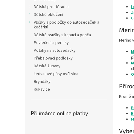
n
Dětská prostěradla
L
e
Z
Dětské oblečení
l
C
Vložky a podložky do autosedaček a
kočárků
Merin
Dětské osušky s kapucí a ponča
Merino v
Povlečení a peřinky
Potahy na autosedačky
M
p
Přebalovací podložky
M
Dětské župany
c
Ledvinové pásy ovčí vlna
O
Bryndáky
Příro
Rukavice
Kromě me
B
Přijímáme online platby
B
M
Vyber