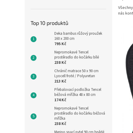
Všechny
nás kon
Top 10 produktů
Deka bambus růžový proužek
160 x 200 cm
795 Kč
Nepromokavé Tencel
prostěradlo do kočárku bílé
238 Kč
Chránič matrace 50 x 90 cm
Lyocell froté / Polyuretan
213 Kč
Přebalovací podložka Tencel
béžová mřížka 48 x 80 cm
174 Kč
Nepromokavé Tencel
prostěradlo do kočárku béžová
mřížka
238 Kč
Merino spací pytel 90 cm hnědé