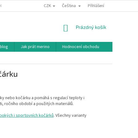
CZK
Čeština
ODNÍ PODMÍNKY
PODMÍNKY OCHRANY OSOBNÍCH ÚDAJŮ
Přihlášení
JAK NAKU
NÁKUPNÍ
Prázdný košík
KOŠÍK
 blog
Jak prát merino
Hodnocení obchodu
čárku
čky nebo kočárku a pomáhá s regulací teploty i
ti, ročního období a použitých materiálů.
bokých i sportovních kočárků
. Všechny varianty