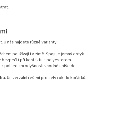
trat.
tmi
. U nás najdete různé varianty:
ěchem používají i v zimě. Spojuje jemný dotyk
 bezpečí i při kontaktu s polyesterem.
ale z pohledu prodyšnosti vhodné spíše do
trá. Univerzální řešení pro celý rok do kočárků.