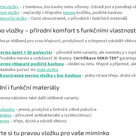
etní vložky
– z bambusu, bio-bavlny nebo síťoviny. Odvádí pot a pomáhají vě
imní vložky
– nejčastěji z hřejivého
merino
kožíšku, podšité bavlnou.
eloroční vložky
– často oboustranné, z přírodních i funkčních materiálů.
o vložky – přírodní komfort s funkčními vlastnos
lna je oblíbená pro svou hřejivost, prodyšnost a schopnost odvádět vlhkost
erino úplet + 3D polyester
– původně letní varianta, ale maminky ji s úsp
řírodního merina a vzdušnost 3D tkaniny.
Certifikace OEKO-TEX®
garantuje
erino chlupaté podšité bavlnou
– ideální na zimu. Hřejivé a příjemné, 
hladného počasí. Viz
malá vložka
.
boustranná merino vložka s bio-bavlnou
– jedna strana hřeje, druhá vě
dní i funkční materiály
rina nabízíme také další oblíbené varianty:
iobavlna
– jemná, prodyšná a šetrná k citlivé pokožce.
ambus
– přirozeně antibakteriální a rychleschnoucí.
erino
– hřeje, dýchá a odvádí vlhkost.
te si tu pravou vložku pro vaše miminko