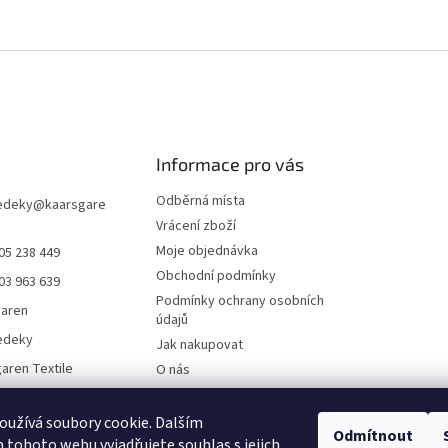
Informace pro vás
Odběrná místa
edeky
@
kaarsgare
Vrácení zboží
Moje objednávka
05 238 449
Obchodní podmínky
03 963 639
Podmínky ochrany osobních
garen
údajů
edeky
Jak nakupovat
aren Textile
O nás
Doklady ke stažení
On-line platby
užívá soubory cookie. Dalším
Odmítnout
tohoto webu vyjadřujete souhlas s jejich
Velkoobchod