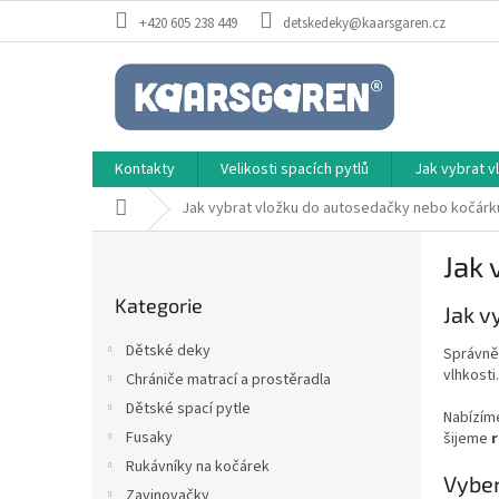
Přejít
+420 605 238 449
detskedeky@kaarsgaren.cz
na
obsah
Kontakty
Velikosti spacích pytlů
Jak vybrat 
Domů
Jak vybrat vložku do autosedačky nebo kočárk
P
Jak 
o
Přeskočit
s
Kategorie
kategorie
Jak v
t
r
Dětské deky
Správně
a
vlhkosti
Chrániče matrací a prostěradla
n
Dětské spací pytle
n
Nabízí
í
Fusaky
šijeme
r
p
Rukávníky na kočárek
Vyber
a
Zavinovačky