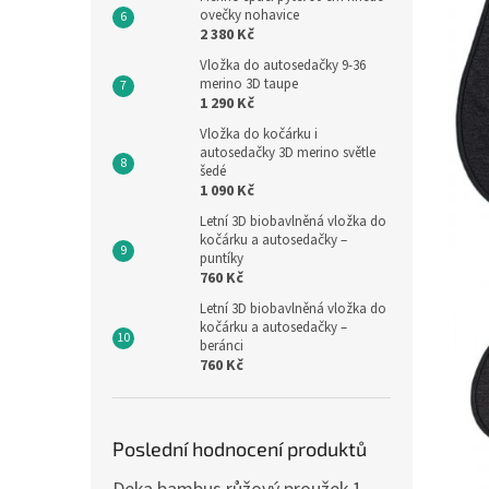
ovečky nohavice
2 380 Kč
Vložka do autosedačky 9-36
merino 3D taupe
1 290 Kč
Vložka do kočárku i
autosedačky 3D merino světle
šedé
1 090 Kč
Letní 3D biobavlněná vložka do
kočárku a autosedačky –
puntíky
760 Kč
Letní 3D biobavlněná vložka do
kočárku a autosedačky –
beránci
760 Kč
Poslední hodnocení produktů