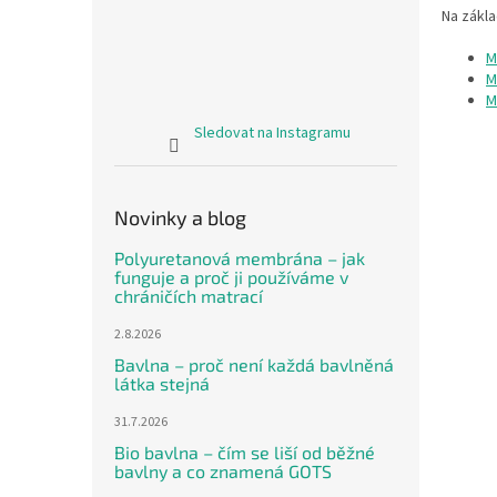
Na zákl
M
M
M
Sledovat na Instagramu
Novinky a blog
Polyuretanová membrána – jak
funguje a proč ji používáme v
chráničích matrací
2.8.2026
Bavlna – proč není každá bavlněná
látka stejná
31.7.2026
Bio bavlna – čím se liší od běžné
bavlny a co znamená GOTS