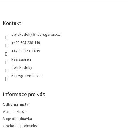
Z
á
p
a
Kontakt
t
detskedeky
@
kaarsgaren.cz
í
+420 605 238 449
+420 603 963 639
kaarsgaren
detskedeky
Kaarsgaren Textile
Informace pro vás
Odběrná místa
Vrácení zboží
Moje objednávka
Obchodní podmínky