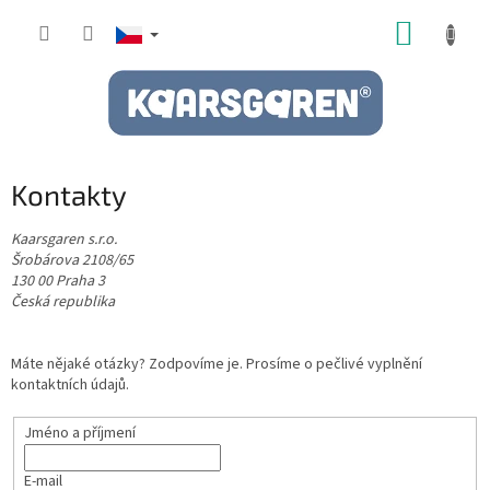
Přejít
NÁKUP
na
obsah
KOŠÍK
Kontakty
Kaarsgaren s.r.o.
Šrobárova 2108/65
130 00 Praha 3
Česká republika
Máte nějaké otázky? Zodpovíme je. Prosíme o pečlivé vyplnění
kontaktních údajů.
Jméno a příjmení
E-mail