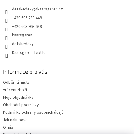
t
detskedeky
@
kaarsgaren.cz
í
+420 605 238 449
+420 603 963 639
kaarsgaren
detskedeky
Kaarsgaren Textile
Informace pro vás
Odběrná místa
Vrácení zboží
Moje objednávka
Obchodní podmínky
Podmínky ochrany osobních údajů
Jak nakupovat
O nás