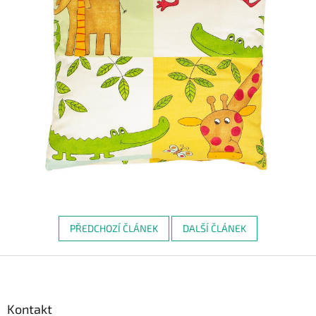
PŘEDCHOZÍ ČLÁNEK
DALŠÍ ČLÁNEK
Z
á
p
a
Kontakt