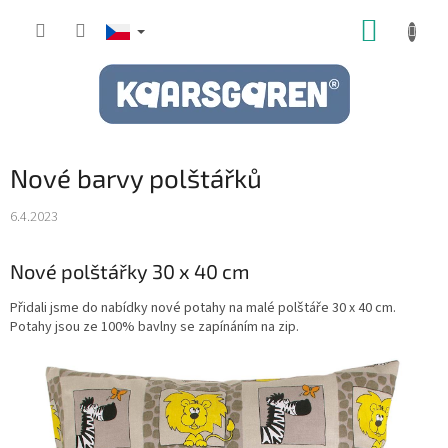
Přejít
NÁKUP
na
obsah
KOŠÍK
Nové barvy polštářků
6.4.2023
Nové polštářky 30 x 40 cm
Přidali jsme do nabídky nové potahy na malé polštáře 30 x 40 cm.
Potahy jsou ze 100% bavlny se zapínáním na zip.