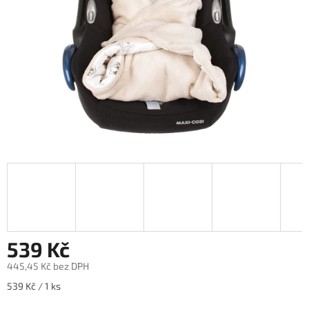
539 Kč
445,45 Kč bez DPH
Měrná
539 Kč / 1 ks
cena: