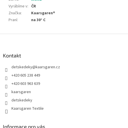
Vyrábíme v
:
ČR
Značka
:
Kaarsgaren®
Praní
:
na 30° C
Z
á
p
a
Kontakt
t
detskedeky
@
kaarsgaren.cz
í
+420 605 238 449
+420 603 963 639
kaarsgaren
detskedeky
Kaarsgaren Textile
Informace pro vás