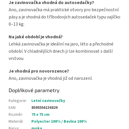
Je zavinovačka vhodná do autosedačky?
Ano, zavinovačka má praktické otvory pro bezpečnostní
pásy a je vhodná do tříbodových autosedaček typu vajíčko
0–13 kg.
Na jaké období je vhodná?
Lehká zavinovačka je ideální na jaro, léto a přechodné
období. V chladnějších dnech ji lze kombinovat s další
vrstvou.
Je vhodná pro novorozence?
Ano, zavinovačka je vhodná již od narození.
Doplňkové parametry
Kategorie
:
Letní zavinovačky
EAN
:
8595556136829
Rozměr
:
75 x 75 cm
Materiál
:
Polyester 100% / Bavlna 100%
Barva
:
moka