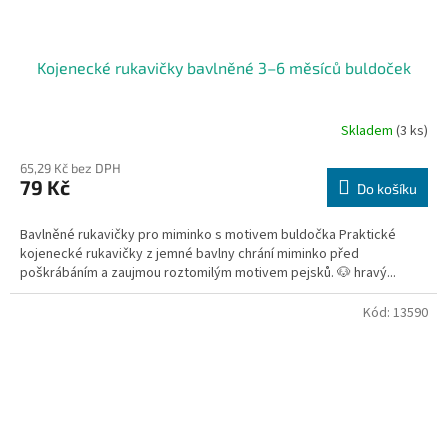
Kojenecké rukavičky bavlněné 3–6 měsíců buldoček
Skladem
(3 ks)
65,29 Kč bez DPH
79 Kč
Do košíku
Bavlněné rukavičky pro miminko s motivem buldočka Praktické
kojenecké rukavičky z jemné bavlny chrání miminko před
poškrábáním a zaujmou roztomilým motivem pejsků. 🐶 hravý...
Kód:
13590