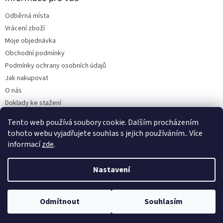
Odběrná místa
Vrácení zboží
Moje objednávka
Obchodní podmínky
Podmínky ochrany osobních údajů
Jak nakupovat
O nás
Doklady ke stažení
On-line platby
Tento web používá soubory cookie. Dalším procházením
Velkoobchod
tohoto webu vyjadřujete souhlas s jejich používáním.. Více
informací
zde
.
Nastavení
Vytvořil Shoptet
Odmítnout
Souhlasím
Copyright 2026
Kaarsgaren.cz
. Všechna práva vyhrazena.