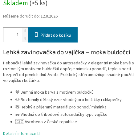
Skladem
(>5 ks)
Můžeme doručit do:
12.8.2026
Přidat do košíku
Lehká zavinovačka do vajíčka – moka buldočci
Heboučká lehká zavinovačka do autosedačky v elegantní moka barvě s
roztomilým motivem buldočků dopřeje miminku pohodlí, teplo a pocit
bezpečí od prvních dnů života. Praktický střih umožňuje snadné použití
ve vajíčku i kočárku.
🤎 Jemná moka barva s motivem buldočků
🐶 Roztomilý dětský vzor vhodný pro holčičky i chlapečky
🧸 Hebký a příjemný materiál pro pohodlí miminka
🚗 Vhodná do tříbodové autosedačky typu vajíčko
🇨🇿 Vyrobeno v České republice
Detailní informace