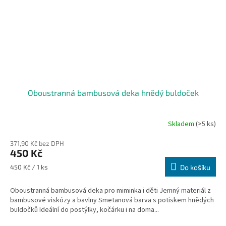
Oboustranná bambusová deka hnědý buldoček
Skladem
(>5 ks)
371,90 Kč bez DPH
450 Kč
Měrná
450 Kč / 1 ks
Do košíku
cena:
Oboustranná bambusová deka pro miminka i děti Jemný materiál z
bambusové viskózy a bavlny Smetanová barva s potiskem hnědých
buldočků Ideální do postýlky, kočárku i na doma...