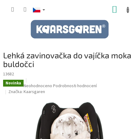
Přejít
NÁKUP
na
obsah
KOŠÍK
Lehká zavinovačka do vajíčka moka
buldočci
13682
Novinka
Průměrné
Neohodnoceno
Podrobnosti hodnocení
hodnocení
Značka:
Kaarsgaren
produktu
je
0,0
z
5
hvězdiček.