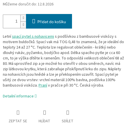
Můžeme doručit do:
12.8.2026
Přidat do košíku
Letní
spací pytel s nohavicemi
s podšívkou z bambusové viskózy s
motivem buldočků. Spací vak má TOG 0,48 to znamená, že je ideální do
teploty 24 až 27 °C. Teplota lze regulovat oblečením - krátký nebo
dlouhý rukáv, pyžamko, bodýčko apod. Délka spacího pytle je cca 60
cm, to je výška dítěte k ramenům. To odpovídá velikosti oblečení 68 až
80. Má uprostřed zip a je možné ho otevřít v obou směrech, navíc má
zip látkovou krytku, která zabraňuje přiskřípnutí krku do zipu. Náplety
na nohavicích jsou hnědé a lze je překlopením uzavřít. Spací pytel je
ušitý ze dvou vrstev: vrchní materiál 100% bavlna, podšívka 100%
bambusová viskóza.
Praní
v pračce při 30 °C. Česká výroba.
Detailní informace
ZEPTAT SE
HLÍDAT
SDÍLET