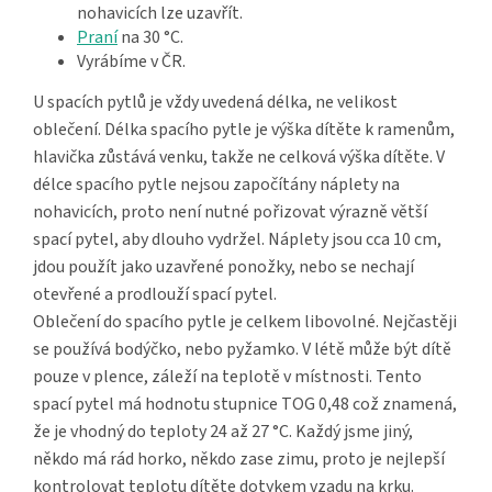
nohavicích lze uzavřít.
Praní
na 30 °C.
Vyrábíme v ČR.
U spacích pytlů je vždy uvedená délka, ne velikost
oblečení. Délka spacího pytle je výška dítěte k ramenům,
hlavička zůstává venku, takže ne celková výška dítěte. V
délce spacího pytle nejsou započítány náplety na
nohavicích, proto není nutné pořizovat výrazně větší
spací pytel, aby dlouho vydržel. Náplety jsou cca 10 cm,
jdou použít jako uzavřené ponožky, nebo se nechají
otevřené a prodlouží spací pytel.
Oblečení do spacího pytle je celkem libovolné. Nejčastěji
se používá bodýčko, nebo pyžamko. V létě může být dítě
pouze v plence, záleží na teplotě v místnosti. Tento
spací pytel má hodnotu stupnice TOG 0,48 což znamená,
že je vhodný do teploty 24 až 27 °C. Každý jsme jiný,
někdo má rád horko, někdo zase zimu, proto je nejlepší
kontrolovat teplotu dítěte dotykem vzadu na krku.