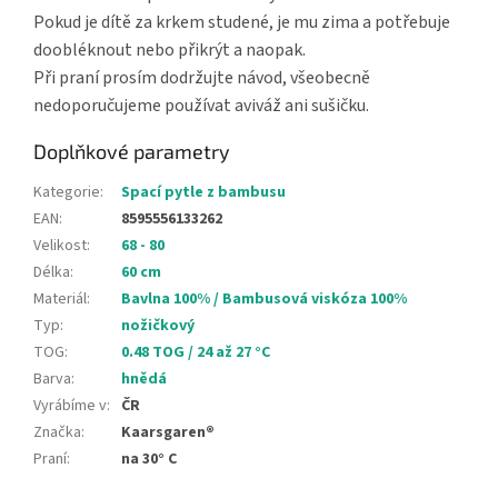
Pokud je dítě za krkem studené, je mu zima a potřebuje
doobléknout nebo přikrýt a naopak.
Při praní prosím dodržujte návod, všeobecně
nedoporučujeme používat aviváž ani sušičku.
Doplňkové parametry
Kategorie
:
Spací pytle z bambusu
EAN
:
8595556133262
Velikost
:
68 - 80
Délka
:
60 cm
Materiál
:
Bavlna 100% / Bambusová viskóza 100%
Typ
:
nožičkový
TOG
:
0.48 TOG / 24 až 27 °C
Barva
:
hnědá
Vyrábíme v
:
ČR
Značka
:
Kaarsgaren®
Praní
:
na 30° C