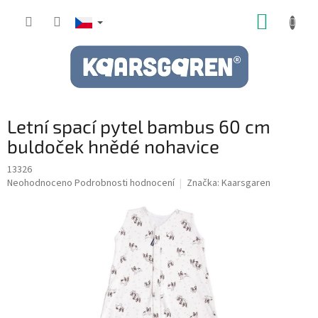
Přejít
NÁKUP
na
obsah
KOŠÍK
Letní spací pytel bambus 60 cm
buldoček hnědé nohavice
13326
Průměrné
Neohodnoceno
Podrobnosti hodnocení
Značka:
Kaarsgaren
hodnocení
produktu
je
0,0
z
5
hvězdiček.