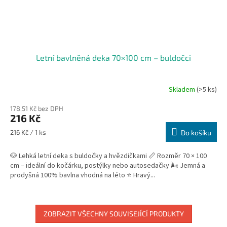
Letní bavlněná deka 70×100 cm – buldočci
Skladem
(>5 ks)
178,51 Kč bez DPH
216 Kč
Měrná
216 Kč / 1 ks
Do košíku
cena:
🐶 Lehká letní deka s buldočky a hvězdičkami 📏 Rozměr 70 × 100
cm – ideální do kočárku, postýlky nebo autosedačky 🌬️ Jemná a
prodyšná 100% bavlna vhodná na léto ⭐ Hravý...
ZOBRAZIT VŠECHNY SOUVISEJÍCÍ PRODUKTY