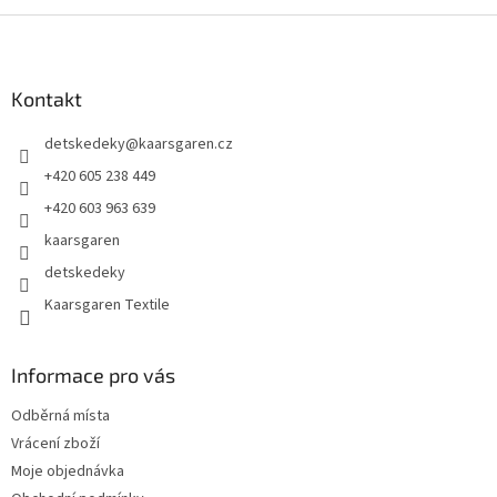
Z
á
p
a
Kontakt
t
detskedeky
@
kaarsgaren.cz
í
+420 605 238 449
+420 603 963 639
kaarsgaren
detskedeky
Kaarsgaren Textile
Informace pro vás
Odběrná místa
Vrácení zboží
Moje objednávka