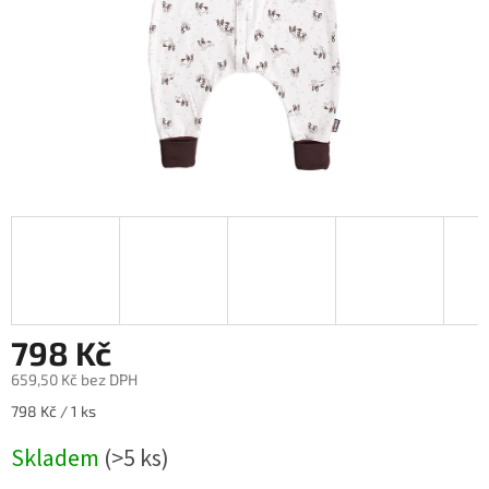
798 Kč
659,50 Kč bez DPH
Měrná
798 Kč / 1 ks
cena:
Skladem
(>5 ks)