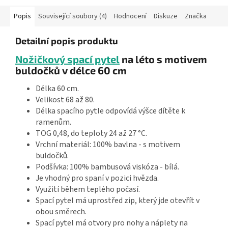
Popis
Související soubory (4)
Hodnocení
Diskuze
Značka
Detailní popis produktu
Nožičkový spací pytel
na léto s motivem
buldočků v délce 60 cm
Délka 60 cm.
Velikost 68 až 80.
Délka spacího pytle odpovídá výšce dítěte k
ramenům.
TOG 0,48, do teploty 24 až 27 °C.
Vrchní materiál: 100% bavlna - s motivem
buldočků.
Podšívka: 100% bambusová viskóza - bílá.
Je vhodný pro spaní v pozici hvězda.
Využití během teplého počasí.
Spací pytel má uprostřed zip, který jde otevřít v
obou směrech.
Spací pytel má otvory pro nohy a náplety na