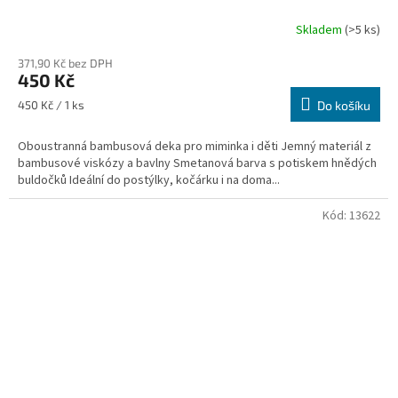
Skladem
(>5 ks)
371,90 Kč bez DPH
450 Kč
Měrná
450 Kč / 1 ks
Do košíku
cena:
Oboustranná bambusová deka pro miminka i děti Jemný materiál z
bambusové viskózy a bavlny Smetanová barva s potiskem hnědých
buldočků Ideální do postýlky, kočárku i na doma...
Kód:
13622