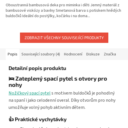
Oboustranná bambusová deka pro miminka i děti Jemný materiál z
bambusové viskózy a bavlny Smetanová barva s potiskem hnědých
buldočků Ideální do postýlky, kočárku i na doma...
ZOBRAZIT VŠECHNY SOUVISEJÍCÍ PRODUKTY
Popis
Související soubory (4)
Hodnocení
Diskuze
Značka
Detailní popis produktu
🛌 Zateplený spací pytel s otvory pro
nohy
Nožičkový spací pytel
s motivem buldočků je pohodlný
na spaní i jako celodenní overal. Díky otvorům pro nohy
umožňuje volný pohyb aktivním dětem.
👍 Praktické vychytávky