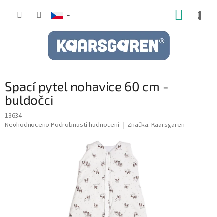
Přejít
NÁKUP
na
obsah
KOŠÍK
Spací pytel nohavice 60 cm -
buldočci
13634
Průměrné
Neohodnoceno
Podrobnosti hodnocení
Značka:
Kaarsgaren
hodnocení
produktu
je
0,0
z
5
hvězdiček.