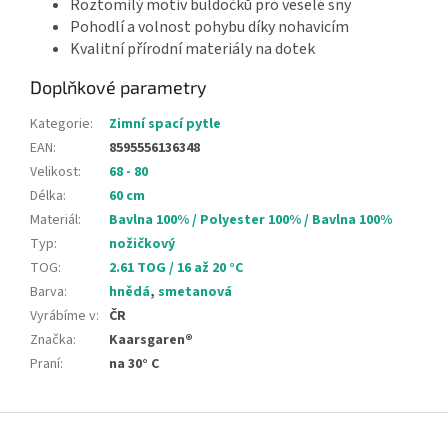
Roztomilý motiv buldočků pro veselé sny
Pohodlí a volnost pohybu díky nohavicím
Kvalitní přírodní materiály na dotek
Doplňkové parametry
Kategorie
:
Zimní spací pytle
EAN
:
8595556136348
Velikost
:
68 - 80
Délka
:
60 cm
Materiál
:
Bavlna 100% / Polyester 100% / Bavlna 100%
Typ
:
nožičkový
TOG
:
2.61 TOG / 16 až 20 °C
Barva
:
hnědá
,
smetanová
Vyrábíme v
:
ČR
Značka
:
Kaarsgaren®
Praní
:
na 30° C
Z
á