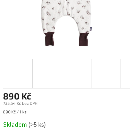
890 Kč
735,54 Kč bez DPH
Měrná
890 Kč / 1 ks
cena:
Skladem
(>5 ks)