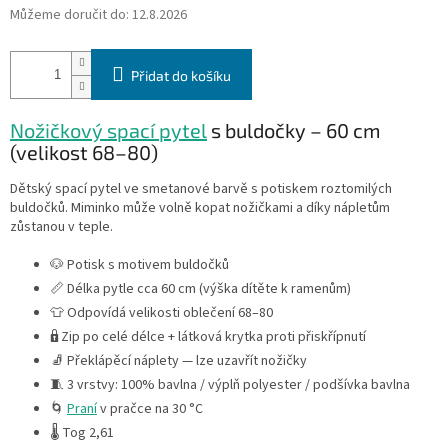
Můžeme doručit do:
12.8.2026
Přidat do košíku
Nožičkový spací pytel
s buldočky – 60 cm
(velikost 68–80)
Dětský spací pytel ve smetanové barvě s potiskem roztomilých
buldočků. Miminko může volně kopat nožičkami a díky nápletům
zůstanou v teple.
🐶 Potisk s motivem buldočků
📏 Délka pytle cca 60 cm (výška dítěte k ramenům)
👕 Odpovídá velikosti oblečení 68–80
🔒 Zip po celé délce + látková krytka proti přiskřípnutí
🧦 Překlápěcí náplety — lze uzavřít nožičky
🧵 3 vrstvy: 100% bavlna / výplň polyester / podšívka bavlna
🌀
Praní
v pračce na 30 °C
🌡 Tog 2,61