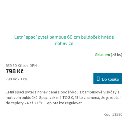
Letní spací pytel bambus 60 cm buldoček hnědé
nohavice
Skladem
(>5 ks)
659,50 Kč bez DPH
798 Kč
Měrná
798 Kč / 1 ks
Do košíku
cena:
Letní spací pytel s nohavicemi s podšívkou z bambusové viskózy s
motivem buldočků. Spací vak má TOG 0,48 to znamená, že je ideální
do teploty 24 až 27 °C. Teplota lze regulovat...
Kód:
13590