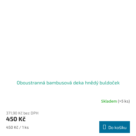
Oboustranná bambusová deka hnědý buldoček
Skladem
(>5 ks)
371,90 Kč bez DPH
450 Kč
Měrná
450 Kč / 1 ks
Do košíku
cena: