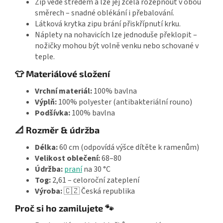
Zip vede středem a lze jej zcela rozepnout v obou
směrech – snadné oblékání i přebalování.
Látková krytka zipu brání přiskřípnutí krku.
Náplety na nohavicích lze jednoduše překlopit –
nožičky mohou být volně venku nebo schované v
teple.
👕 Materiálové složení
Vrchní materiál:
100% bavlna
Výplň:
100% polyester (antibakteriální rouno)
Podšívka:
100% bavlna
📐 Rozměr & údržba
Délka:
60 cm (odpovídá výšce dítěte k ramenům)
Velikost oblečení:
68–80
Údržba:
praní
na 30 °C
Tog:
2,61 – celoroční zateplení
Výroba:
🇨🇿 Česká republika
Proč si ho zamilujete 🐾