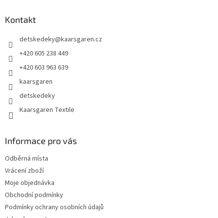
p
a
Kontakt
t
detskedeky
@
kaarsgaren.cz
í
+420 605 238 449
+420 603 963 639
kaarsgaren
detskedeky
Kaarsgaren Textile
Informace pro vás
Odběrná místa
Vrácení zboží
Moje objednávka
Obchodní podmínky
Podmínky ochrany osobních údajů