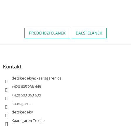
PŘEDCHOZÍ ČLÁNEK
DALŠÍ ČLÁNEK
Z
á
p
a
Kontakt
t
detskedeky
@
kaarsgaren.cz
í
+420 605 238 449
+420 603 963 639
kaarsgaren
detskedeky
Kaarsgaren Textile