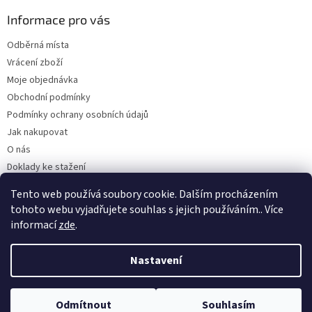
Informace pro vás
Odběrná místa
Vrácení zboží
Moje objednávka
Obchodní podmínky
Podmínky ochrany osobních údajů
Jak nakupovat
O nás
Doklady ke stažení
On-line platby
Tento web používá soubory cookie. Dalším procházením
Velkoobchod
tohoto webu vyjadřujete souhlas s jejich používáním.. Více
informací
zde
.
Nastavení
Vytvořil Shoptet
Odmítnout
Souhlasím
Copyright 2026
Kaarsgaren.cz
. Všechna práva vyhrazena.