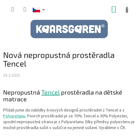
Přejít
NÁKUP
na
obsah
KOŠÍK
Nová nepropustná prostěradla
Tencel
24.3.2025
Nepropustná
Tencel
prostěradla na dětské
matrace
Přidali jsme do nabídky 6 nových designů prostěradel z Tencel a z
Polyuretanu
. Povrch prostěradel je ze 70% Tencel a 30% Polyester,
spodní nepropustná strana je z Polyuretanu. Díky příměsy polyesteru je
možné prostěradla sušit v sušičce na jemné sušení. Vyrábíme v ČR.