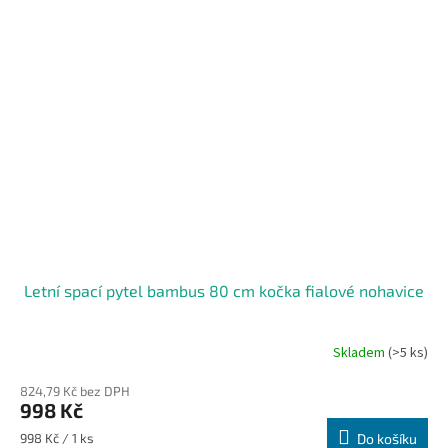
Letní spací pytel bambus 80 cm kočka fialové nohavice
Skladem
(>5 ks)
824,79 Kč bez DPH
998 Kč
Měrná
998 Kč / 1 ks
Do košíku