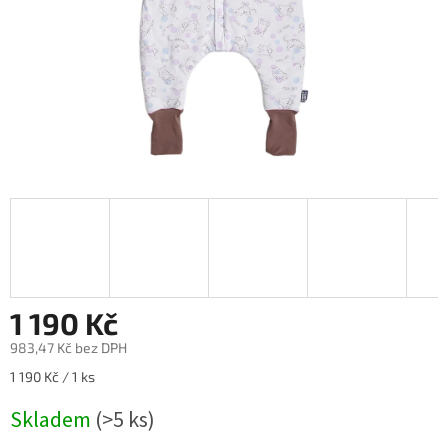
1 190 Kč
983,47 Kč bez DPH
Měrná
1 190 Kč / 1 ks
cena:
Skladem
(>5 ks)