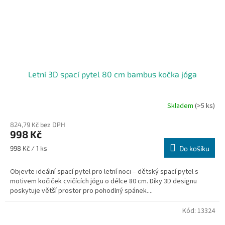
Letní 3D spací pytel 80 cm bambus kočka jóga
Skladem
(>5 ks)
824,79 Kč bez DPH
998 Kč
Měrná
998 Kč / 1 ks
Do košíku
cena:
Objevte ideální spací pytel pro letní noci – dětský spací pytel s
motivem kočiček cvičících jógu o délce 80 cm. Díky 3D designu
poskytuje větší prostor pro pohodlný spánek....
Kód:
13324