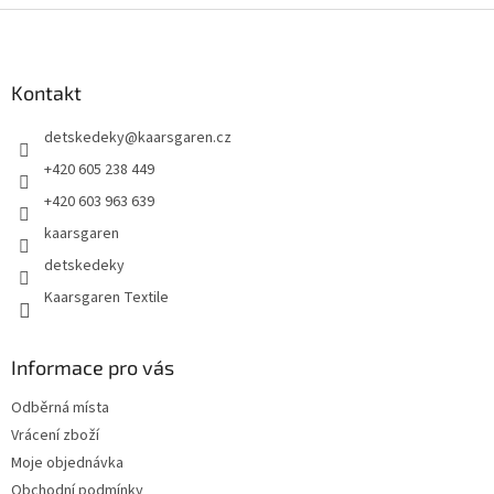
Z
á
p
a
Kontakt
t
detskedeky
@
kaarsgaren.cz
í
+420 605 238 449
+420 603 963 639
kaarsgaren
detskedeky
Kaarsgaren Textile
Informace pro vás
Odběrná místa
Vrácení zboží
Moje objednávka
Obchodní podmínky