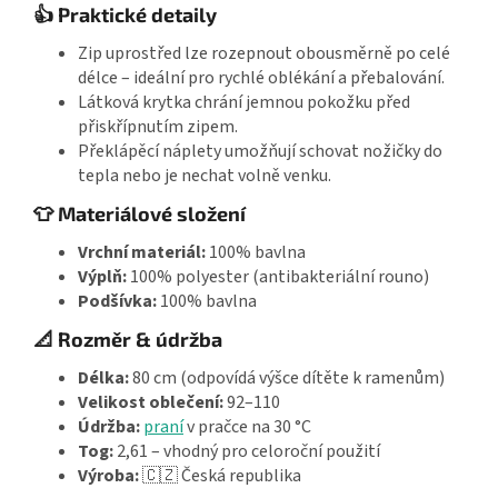
👍 Praktické detaily
Zip uprostřed lze rozepnout obousměrně po celé
délce – ideální pro rychlé oblékání a přebalování.
Látková krytka chrání jemnou pokožku před
přiskřípnutím zipem.
Překlápěcí náplety umožňují schovat nožičky do
tepla nebo je nechat volně venku.
👕 Materiálové složení
Vrchní materiál:
100% bavlna
Výplň:
100% polyester (antibakteriální rouno)
Podšívka:
100% bavlna
📐 Rozměr & údržba
Délka:
80 cm (odpovídá výšce dítěte k ramenům)
Velikost oblečení:
92–110
Údržba:
praní
v pračce na 30 °C
Tog:
2,61 – vhodný pro celoroční použití
Výroba:
🇨🇿 Česká republika