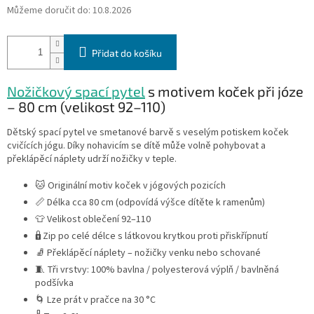
Můžeme doručit do:
10.8.2026
Přidat do košíku
Nožičkový spací pytel
s motivem koček při józe
– 80 cm (velikost 92–110)
Dětský spací pytel ve smetanové barvě s veselým potiskem koček
cvičících jógu. Díky nohavicím se dítě může volně pohybovat a
překlápěcí náplety udrží nožičky v teple.
🐱 Originální motiv koček v jógových pozicích
📏 Délka cca 80 cm (odpovídá výšce dítěte k ramenům)
👕 Velikost oblečení 92–110
🔒 Zip po celé délce s látkovou krytkou proti přiskřípnutí
🧦 Překlápěcí náplety – nožičky venku nebo schované
🧵 Tři vrstvy: 100% bavlna / polyesterová výplň / bavlněná
podšívka
🌀 Lze prát v pračce na 30 °C