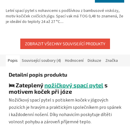
cena:
Letní spací pytel s nohavicemi s podšívkou z bambusové viskózy,
motiv kočiček cvičících jógu. Spací vak má TOG 0,48 to znamená, že
je ideální do teploty 24 až 27 °C....
ZOBRAZIT VŠECHNY SOUVISEJÍCÍ PRODUKTY
Popis
Související soubory (4)
Hodnocení
Diskuze
Značka
Detailní popis produktu
🛌 Zateplený
nožičkový spací pytel
s
motivem koček při józe
Nožičkový spací pytel s potiskem koček v jógových
pozicích je hravým a praktickým společníkem pro spánek
i každodenní nošení. Díky nohavicím poskytuje dítěti
volnost pohybu a zároveň příjemné teplo.