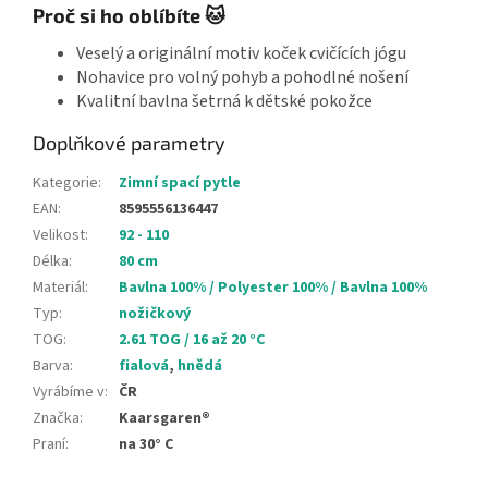
Proč si ho oblíbíte 🐱
Veselý a originální motiv koček cvičících jógu
Nohavice pro volný pohyb a pohodlné nošení
Kvalitní bavlna šetrná k dětské pokožce
Doplňkové parametry
Kategorie
:
Zimní spací pytle
EAN
:
8595556136447
Velikost
:
92 - 110
Délka
:
80 cm
Materiál
:
Bavlna 100% / Polyester 100% / Bavlna 100%
Typ
:
nožičkový
TOG
:
2.61 TOG / 16 až 20 °C
Barva
:
fialová
,
hnědá
Vyrábíme v
:
ČR
Značka
:
Kaarsgaren®
Praní
:
na 30° C