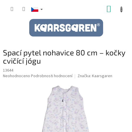
Přejít
NÁKUP
na
obsah
KOŠÍK
Spací pytel nohavice 80 cm – kočky
cvičící jógu
13644
Průměrné
Neohodnoceno
Podrobnosti hodnocení
Značka:
Kaarsgaren
hodnocení
produktu
je
0,0
z
5
hvězdiček.