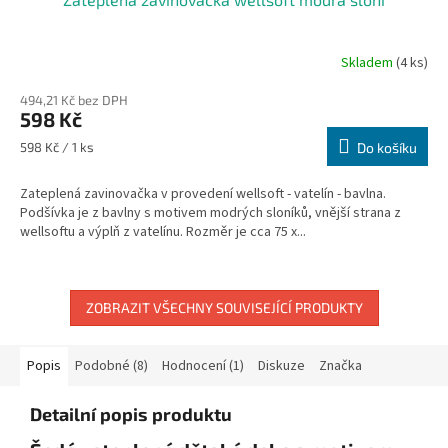
Skladem
(4 ks)
494,21 Kč bez DPH
598 Kč
Měrná
598 Kč / 1 ks
Do košíku
cena:
Zateplená zavinovačka v provedení wellsoft - vatelín - bavlna.
Podšívka je z bavlny s motivem modrých sloníků, vnější strana z
wellsoftu a výplň z vatelínu. Rozměr je cca 75 x...
ZOBRAZIT VŠECHNY SOUVISEJÍCÍ PRODUKTY
Popis
Podobné (8)
Hodnocení (1)
Diskuze
Značka
Detailní popis produktu