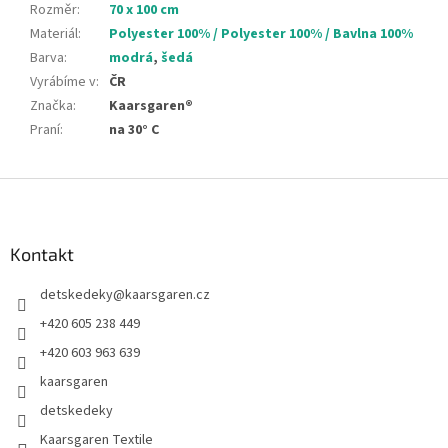
Rozměr
:
70 x 100 cm
Materiál
:
Polyester 100% / Polyester 100% / Bavlna 100%
Barva
:
modrá
,
šedá
Vyrábíme v
:
ČR
Značka
:
Kaarsgaren®
Praní
:
na 30° C
Z
á
p
a
Kontakt
t
detskedeky
@
kaarsgaren.cz
í
+420 605 238 449
+420 603 963 639
kaarsgaren
detskedeky
Kaarsgaren Textile