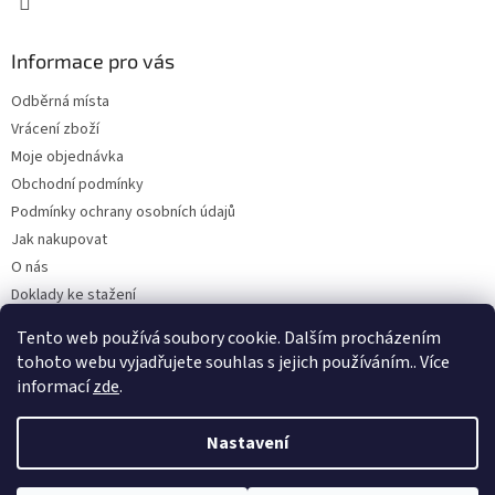
Informace pro vás
Odběrná místa
Vrácení zboží
Moje objednávka
Obchodní podmínky
Podmínky ochrany osobních údajů
Jak nakupovat
O nás
Doklady ke stažení
On-line platby
Tento web používá soubory cookie. Dalším procházením
Velkoobchod
tohoto webu vyjadřujete souhlas s jejich používáním.. Více
informací
zde
.
Nastavení
Vytvořil Shoptet