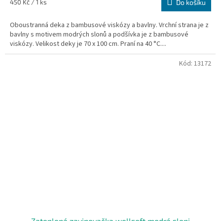
Měrná
450 Kč / 1 ks
Do košíku
cena:
Oboustranná deka z bambusové viskózy a bavlny. Vrchní strana je z
bavlny s motivem modrých slonů a podšívka je z bambusové
viskózy. Velikost deky je 70 x 100 cm. Praní na 40 °C....
Kód:
13172
Zateplená zavinovačka wellsoft modrá sloni