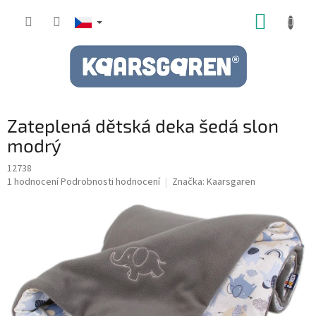
Přejít
NÁKUP
na
obsah
KOŠÍK
Zateplená dětská deka šedá slon
modrý
12738
Průměrné
1 hodnocení
Podrobnosti hodnocení
Značka:
Kaarsgaren
hodnocení
produktu
je
5,0
z
5
hvězdiček.