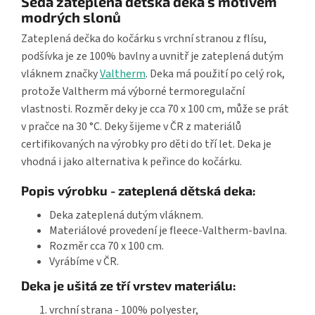
Šedá zateplená dětská deka s motivem
modrých slonů
Zateplená dečka do kočárku s vrchní stranou z flísu,
podšívka je ze 100% bavlny a uvnitř je zateplená dutým
vláknem značky
Valtherm
. Deka má použití po celý rok,
protože Valtherm má výborné termoregulační
vlastnosti. Rozměr deky je cca 70 x 100 cm, může se prát
v pračce na 30 °C. Deky šijeme v ČR z materiálů
certifikovaných na výrobky pro děti do tří let. Deka je
vhodná i jako alternativa k peřince do kočárku.
Popis výrobku - zateplená dětská deka:
Deka zateplená dutým vláknem.
Materiálové provedení je fleece-Valtherm-bavlna.
Rozměr cca 70 x 100 cm.
Vyrábíme v ČR.
Deka je ušitá ze tří vrstev materiálu:
vrchní strana - 100% polyester,