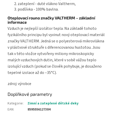
zateplení - duté vlákno Valtherm,
podšívka - 100% bavlna.
Oteplovací rouno značky VALTHERM – základní
informace
Vzduch je nejlepší izolátor tepla. Na základě tohoto
fyzikálního principu byl vyvinut nový oteplovací materiál
značky VALTHERM. Jedná se o polyesterová mikrovlákna
v plástvové struktuře s diferencovanou hustotou. Jsou
tak v této vložce vytvořeny miliony mikroskopicky
malých vzduchových dutin, které v sobě vážou teplo
izolující vzduch (pokud se člověk pohybuje, je dosaženo
tepelné izolace až do –35°C).
zdroj: výrobce
Doplňkové parametry
Kategorie
:
Zimní a zateplené dětské deky
EAN
:
8595556127384