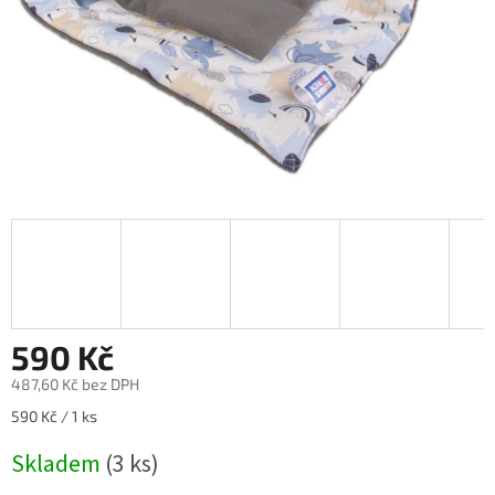
590 Kč
487,60 Kč bez DPH
Měrná
590 Kč / 1 ks
cena:
Skladem
(3 ks)