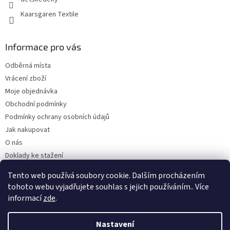
Kaarsgaren Textile
Informace pro vás
Odběrná místa
Vrácení zboží
Moje objednávka
Obchodní podmínky
Podmínky ochrany osobních údajů
Jak nakupovat
O nás
Doklady ke stažení
On-line platby
Tento web používá soubory cookie. Dalším procházením
Velkoobchod
tohoto webu vyjadřujete souhlas s jejich používáním.. Více
informací
zde
.
Nastavení
Vytvořil Shoptet