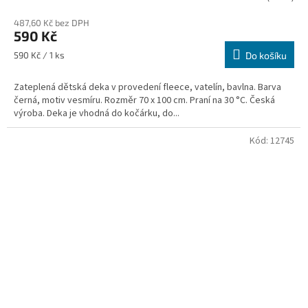
487,60 Kč bez DPH
590 Kč
Měrná
590 Kč / 1 ks
Do košíku
cena:
Zateplená dětská deka v provedení fleece, vatelín, bavlna. Barva
černá, motiv vesmíru. Rozměr 70 x 100 cm. Praní na 30 °C. Česká
výroba. Deka je vhodná do kočárku, do...
Kód:
12745