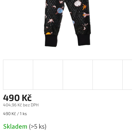
490 Kč
404,96 Kč bez DPH
Měrná
490 Kč / 1 ks
cena:
Skladem
(>5 ks)