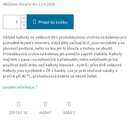
Můžeme doručit do:
12.8.2026
Přidat do košíku
Dětské kalhoty ve velikosti 80 s protiskluzovou vrstvou na kolenou pro
pohodlné lezení v interiéru. Když děti začínají lézt, jsou nestabilní a na
plovoucí podlaze, nebo na linu jim to klouže a mohou se uhodit.
Protiskluzová vrstva na kolenou jim pomůže zajistit stabilitu. Kalhoty
mají lem v pase i na nohavicích a přehnutím, nebo natažením je lze
používat delší dobu než kalhoty klasické - vydrží i přes dvě velikosti.
Kalhoty jsou vyrobené v ČR z bavlny. Lze je prát otočené naruby v
pračce při 40 °C, protiskluzová kolena se nesmí žehlit.
Detailní informace
ZEPTAT SE
HLÍDAT
SDÍLET