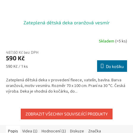
Zateplená dětská deka oranžová vesmír
Skladem
(>5 ks)
487,60 Kč bez DPH
590 Kč
Měrná
590 Kč / 1 ks
Do košíku
cena:
Zateplená dětská deka v provedení fleece, vatelín, bavlna. Barva
oranžová, motiv vesmíru. Rozměr 70 x 100 cm. Praní na 30 °C. Česká
výroba. Deka je vhodná do kočárku, do...
ZOBRAZIT VŠECHNY SOUVISEJÍCÍ PRODUKTY
Popis
Videa (1)
Hodnocení (1)
Diskuze
Značka