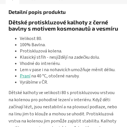
Detailní popis produktu
Dětské protiskluzové kalhoty z černé
bavlny s motivem kosmonautů a vesmíru
Velikost 80.
100% Bavlna.
Protiskluzová kolena.
Klasický střih - nesjíždějí na zadečku dolu.
Vhodné do intreriéru.
Lem v pase i na nohavicích umožňuje měnit délku.
Praní
na 40 °C, otočené naruby.
Vyrábíme v ČR.
Dětské kalhoty ve velikosti 80 s protiskluzovou vrstvou
na kolenou pro pohodlné lezení v interiéru. Když děti
začínají lézt, jsou nestabilní a na plovoucí podlaze, nebo
na linu jim to klouže a mohou se uhodit. Protiskluzová
vrstva na kolenou jim pomůže zajistit stabilitu. Kalhoty