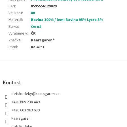
EAN
:
8595556129029
Velikost
:
80
Materiál
:
Bavlna 100% / lem: Bavlna 95% Lycra 5%
Barva
:
černá
Vyrábíme v
:
ČR
Značka
:
Kaarsgaren®
Praní
:
na 40° C
Z
á
p
a
Kontakt
t
detskedeky
@
kaarsgaren.cz
í
+420 605 238 449
+420 603 963 639
kaarsgaren
detskedeky