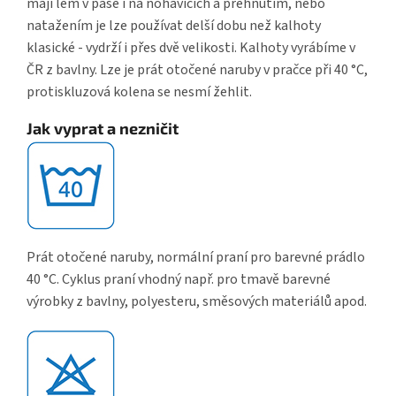
mají lem v pase i na nohavicích a přehnutím, nebo
natažením je lze používat delší dobu než kalhoty
klasické - vydrží i přes dvě velikosti. Kalhoty vyrábíme v
ČR z bavlny. Lze je prát otočené naruby v pračce při 40 °C,
protiskluzová kolena se nesmí žehlit.
Jak vyprat a nezničit
Prát otočené naruby, normální praní pro barevné prádlo
40 °C. Cyklus praní vhodný např. pro tmavě barevné
výrobky z bavlny, polyesteru, směsových materiálů apod.