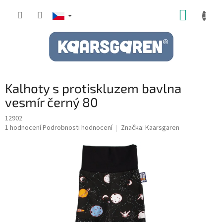
Přejít
NÁKUP
na
obsah
KOŠÍK
Kalhoty s protiskluzem bavlna
vesmír černý 80
12902
Průměrné
1 hodnocení
Podrobnosti hodnocení
Značka:
Kaarsgaren
hodnocení
produktu
je
5,0
z
5
hvězdiček.