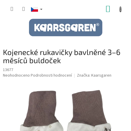
Přejít
NÁKUP
na
obsah
KOŠÍK
Kojenecké rukavičky bavlněné 3–6
měsíců buldoček
13677
Průměrné
Neohodnoceno
Podrobnosti hodnocení
Značka:
Kaarsgaren
hodnocení
produktu
je
0,0
z
5
hvězdiček.