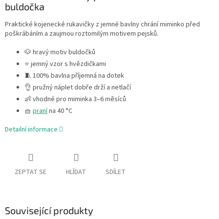
buldočka
Praktické kojenecké rukavičky z jemné bavlny chrání miminko před
poškrábáním a zaujmou roztomilým motivem pejsků.
🐶 hravý motiv buldočků
⭐ jemný vzor s hvězdičkami
🧵 100% bavlna příjemná na dotek
👌 pružný náplet dobře drží a netlačí
👶 vhodné pro miminka 3–6 měsíců
🧺
praní
na 40 °C
Detailní informace
ZEPTAT SE
HLÍDAT
SDÍLET
Související produkty