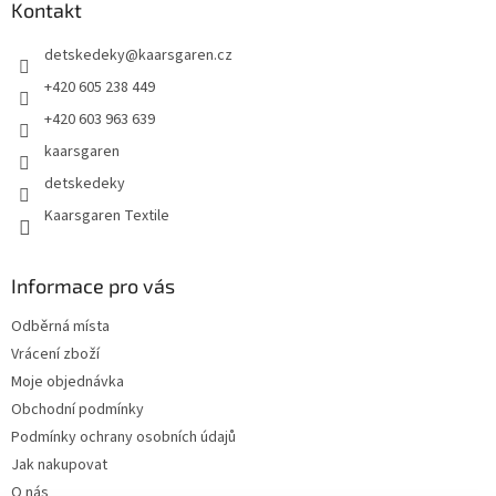
a
Kontakt
t
detskedeky
@
kaarsgaren.cz
í
+420 605 238 449
+420 603 963 639
kaarsgaren
detskedeky
Kaarsgaren Textile
Informace pro vás
Odběrná místa
Vrácení zboží
Moje objednávka
Obchodní podmínky
Podmínky ochrany osobních údajů
Jak nakupovat
O nás