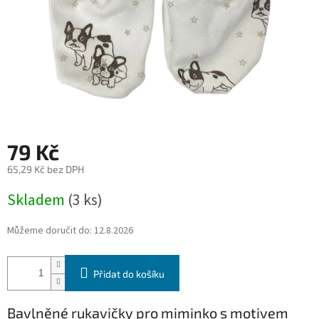
79 Kč
65,29 Kč bez DPH
Měrná
Skladem
(3 ks)
cena:
Můžeme doručit do:
12.8.2026
Přidat do košíku
Bavlněné rukavičky pro miminko s motivem