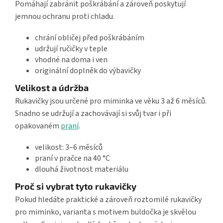
Pomáhají zabránit poškrábání a zároveň poskytují
jemnou ochranu proti chladu.
chrání obličej před poškrábáním
udržují ručičky v teple
vhodné na doma i ven
originální doplněk do výbavičky
Velikost a údržba
Rukavičky jsou určené pro miminka ve věku 3 až 6 měsíců.
Snadno se udržují a zachovávají si svůj tvar i při
opakovaném
praní
.
velikost: 3–6 měsíců
praní v pračce na 40 °C
dlouhá životnost materiálu
Proč si vybrat tyto rukavičky
Pokud hledáte praktické a zároveň roztomilé rukavičky
pro miminko, varianta s motivem buldočka je skvělou