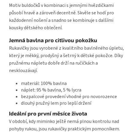
Motiv buldočků v kombinaci s jemnými hvězdičkami
působí hravě a zároveň decentně. Skvěle se hodí pro
každodenní nošení a snadno se kombinuje s dalšími
kousky dětského oblečení.
Jemná bavlna pro citlivou pokožku
Rukavičky jsou vyrobené z kvalitního bavlněného úpletu,
který je měkký, prodyšný a šetrný k dětské pokožce. Díky
pružnému nápletu dobře drží na ručičkách a
nesklouzávají.
materiál: 100% bavlna
náplet: 95 % bavlna, 5 % lycra
bezpalcové provedení vhodné pro novorozence
dlouhý pružný lem pro lepší držení
Ideální pro první měsíce života
V období, kdy miminko ještě nemá plnou kontrolu nad
pohyby rukou, jsou rukavičky praktickým pomocníkem.