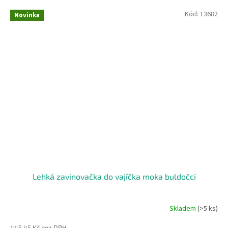
Kód:
13682
Novinka
Lehká zavinovačka do vajíčka moka buldočci
Skladem
(>5 ks)
445,45 Kč bez DPH