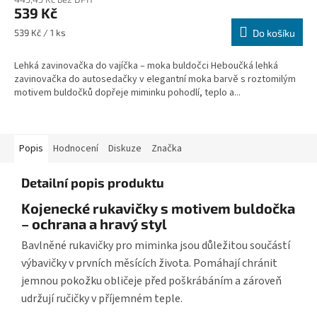
539 Kč
Měrná
539 Kč / 1 ks
Do košíku
cena:
Lehká zavinovačka do vajíčka – moka buldočci Heboučká lehká
zavinovačka do autosedačky v elegantní moka barvě s roztomilým
motivem buldočků dopřeje miminku pohodlí, teplo a...
Popis
Hodnocení
Diskuze
Značka
Detailní popis produktu
Kojenecké rukavičky s motivem buldočka
– ochrana a hravý styl
Bavlněné rukavičky pro miminka jsou důležitou součástí
výbavičky v prvních měsících života. Pomáhají chránit
jemnou pokožku obličeje před poškrábáním a zároveň
udržují ručičky v příjemném teple.