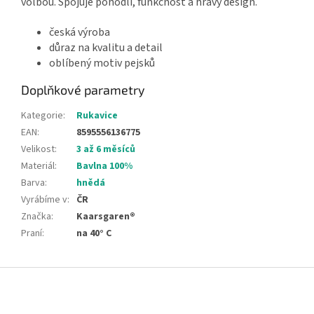
volbou. Spojuje pohodlí, funkčnost a hravý design.
česká výroba
důraz na kvalitu a detail
oblíbený motiv pejsků
Doplňkové parametry
Kategorie
:
Rukavice
EAN
:
8595556136775
Velikost
:
3 až 6 měsíců
Materiál
:
Bavlna 100%
Barva
:
hnědá
Vyrábíme v
:
ČR
Značka
:
Kaarsgaren®
Praní
:
na 40° C
Z
á
p