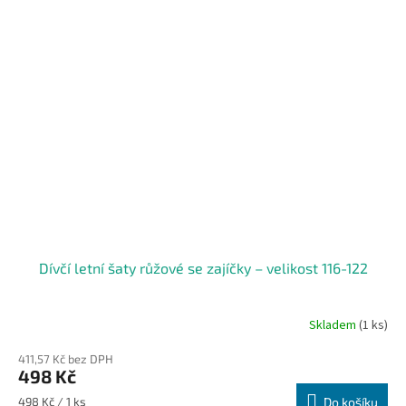
Dívčí letní šaty růžové se zajíčky – velikost 116-122
Skladem
(1 ks)
411,57 Kč bez DPH
498 Kč
Měrná
498 Kč / 1 ks
Do košíku