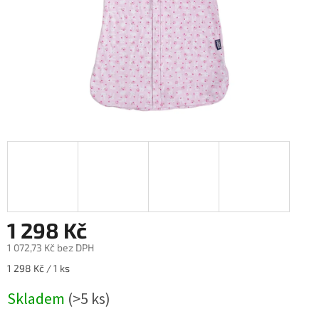
1 298 Kč
1 072,73 Kč bez DPH
Měrná
1 298 Kč / 1 ks
cena:
Skladem
(>5 ks)