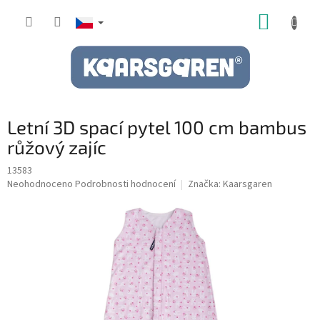
Přejít
NÁKUP
na
obsah
KOŠÍK
Letní 3D spací pytel 100 cm bambus
růžový zajíc
13583
Průměrné
Neohodnoceno
Podrobnosti hodnocení
Značka:
Kaarsgaren
hodnocení
produktu
je
0,0
z
5
hvězdiček.