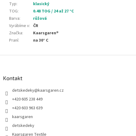
Typ
:
klasický
TOG
:
0.48 TOG / 24 až 27 °C
Barva
:
růžová
Vyrábíme v
:
ČR
Značka
:
Kaarsgaren®
Praní
:
na 30° C
Z
á
p
a
Kontakt
t
detskedeky
@
kaarsgaren.cz
í
+420 605 238 449
+420 603 963 639
kaarsgaren
detskedeky
Kaarsgaren Textile