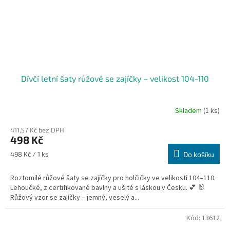
Dívčí letní šaty růžové se zajíčky – velikost 104-110
Skladem
(1 ks)
411,57 Kč bez DPH
498 Kč
Měrná
498 Kč / 1 ks
Do košíku
cena:
Roztomilé růžové šaty se zajíčky pro holčičky ve velikosti 104–110.
Lehoučké, z certifikované bavlny a ušité s láskou v Česku. 💕 🐰
Růžový vzor se zajíčky – jemný, veselý a...
Kód:
13612