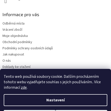
Informace pro vás
Odběrná místa
Vrácení zboží
Moje objednávka
Obchodní podmínky
Podmínky ochrany osobních údajů
Jak nakupovat
O nás
Doklady ke stažení
On-line platby
Tento web používá soubory cookie. Dalším procházením
Velkoobchod
tohoto webu vyjadřujete souhlas s jejich používáním.. Více
informací
zde
.
Nastavení
Vytvořil Shoptet