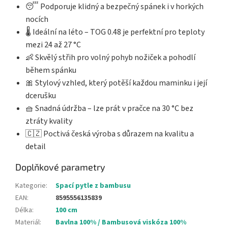
😴 Podporuje klidný a bezpečný spánek i v horkých
nocích
🌡️ Ideální na léto – TOG 0.48 je perfektní pro teploty
mezi 24 až 27 °C
👶 Skvělý střih pro volný pohyb nožiček a pohodlí
během spánku
🎀 Stylový vzhled, který potěší každou maminku i její
dcerušku
🧺 Snadná údržba – lze prát v pračce na 30 °C bez
ztráty kvality
🇨🇿 Poctivá česká výroba s důrazem na kvalitu a
detail
Doplňkové parametry
Kategorie
:
Spací pytle z bambusu
EAN
:
8595556135839
Délka
:
100 cm
Materiál
:
Bavlna 100% / Bambusová viskóza 100%