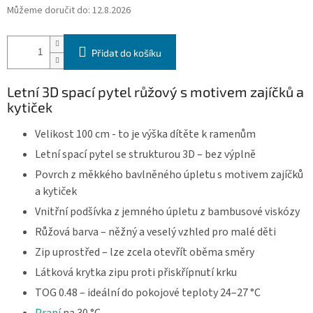
Můžeme doručit do:
12.8.2026
Přidat do košíku
Letní 3D spací pytel růžový s motivem zajíčků a
kytiček
Velikost 100 cm - to je výška dítěte k ramenům
Letní spací pytel se strukturou 3D – bez výplně
Povrch z měkkého bavlněného úpletu s motivem zajíčků
a kytiček
Vnitřní podšívka z jemného úpletu z bambusové viskózy
Růžová barva – něžný a veselý vzhled pro malé děti
Zip uprostřed – lze zcela otevřít oběma směry
Látková krytka zipu proti přiskřípnutí krku
TOG 0.48 – ideální do pokojové teploty 24–27 °C