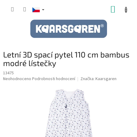
Přejít
NÁKUP
na
obsah
KOŠÍK
Letní 3D spací pytel 110 cm bambus
modré lístečky
13475
Průměrné
Neohodnoceno
Podrobnosti hodnocení
Značka:
Kaarsgaren
hodnocení
produktu
je
0,0
z
5
hvězdiček.