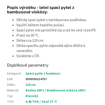
Popis výrobku - letní spací pytel z
bambusové viskózy:
Dětský spací pytel s bambusovou podšívkou.
Využití během teplého počasí.
Spací pytel má uprostřed zip a lze ho celý rozevřít.
Praní na 30 °C.
Délka cca 110 cm.
Délka spacího pytle odpovídá výšce dítěte k
ramenům.
Vyrábíme v ČR.
Doplňkové parametry
Kategorie
:
Spací pytle z bambusu
EAN
:
8595556134757
Délka
:
110 cm
Materiál
:
Bavlna 100% / Bambusová viskóza 100%
Typ
:
klasický
TOG
:
0.48 TOG / 24 až 27 °C