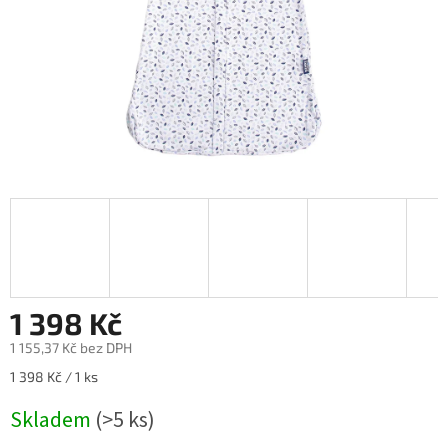
1 398 Kč
1 155,37 Kč bez DPH
Měrná
1 398 Kč / 1 ks
cena:
Skladem
(>5 ks)