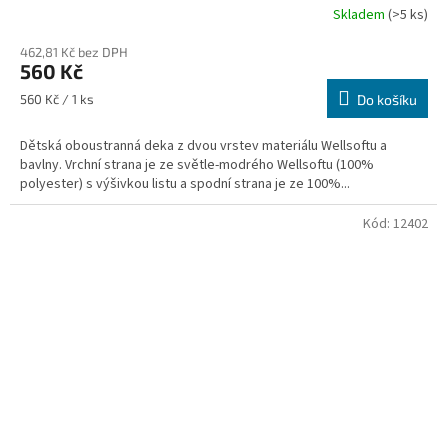
Skladem
(>5 ks)
462,81 Kč bez DPH
560 Kč
Měrná
560 Kč / 1 ks
Do košíku
cena:
Dětská oboustranná deka z dvou vrstev materiálu Wellsoftu a
bavlny. Vrchní strana je ze světle-modrého Wellsoftu (100%
polyester) s výšivkou listu a spodní strana je ze 100%...
Kód:
12402