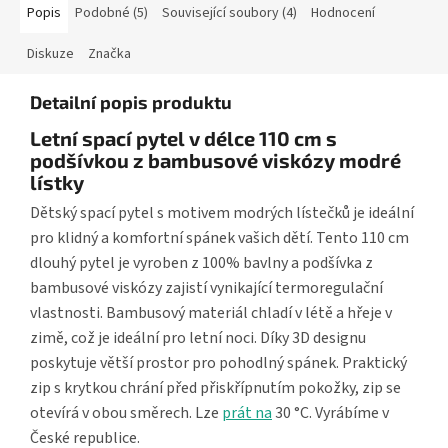
Popis
Podobné (5)
Související soubory (4)
Hodnocení
Diskuze
Značka
Detailní popis produktu
Letní spací pytel v délce 110 cm s
podšívkou z bambusové viskózy modré
lístky
Dětský spací pytel s motivem modrých lístečků je ideální
pro klidný a komfortní spánek vašich dětí. Tento 110 cm
dlouhý pytel je vyroben z 100% bavlny a podšívka z
bambusové viskózy zajistí vynikající termoregulační
vlastnosti. Bambusový materiál chladí v létě a hřeje v
zimě, což je ideální pro letní noci. Díky 3D designu
poskytuje větší prostor pro pohodlný spánek. Praktický
zip s krytkou chrání před přiskřípnutím pokožky, zip se
otevírá v obou směrech. Lze
prát na
30 °C. Vyrábíme v
České republice.