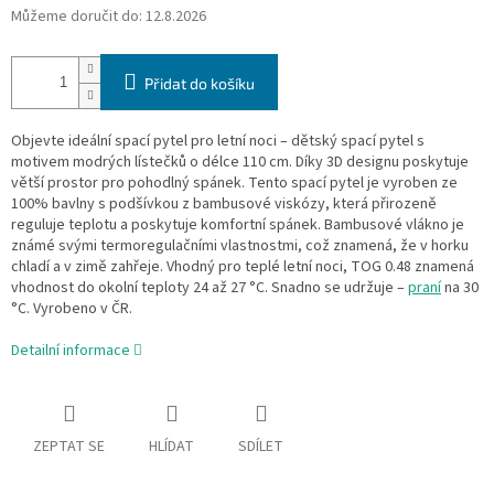
Můžeme doručit do:
12.8.2026
Přidat do košíku
Objevte ideální spací pytel pro letní noci – dětský spací pytel s
motivem modrých lístečků o délce 110 cm. Díky 3D designu poskytuje
větší prostor pro pohodlný spánek. Tento spací pytel je vyroben ze
100% bavlny s podšívkou z bambusové viskózy, která přirozeně
reguluje teplotu a poskytuje komfortní spánek. Bambusové vlákno je
známé svými termoregulačními vlastnostmi, což znamená, že v horku
chladí a v zimě zahřeje. Vhodný pro teplé letní noci, TOG 0.48 znamená
vhodnost do okolní teploty 24 až 27 °C. Snadno se udržuje –
praní
na 30
°C. Vyrobeno v ČR.
Detailní informace
ZEPTAT SE
HLÍDAT
SDÍLET