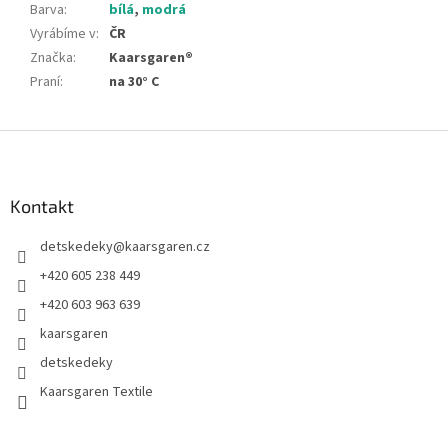
Barva
:
bílá
,
modrá
Vyrábíme v
:
ČR
Značka
:
Kaarsgaren®
Praní
:
na 30° C
Z
á
p
a
Kontakt
t
detskedeky
@
kaarsgaren.cz
í
+420 605 238 449
+420 603 963 639
kaarsgaren
detskedeky
Kaarsgaren Textile