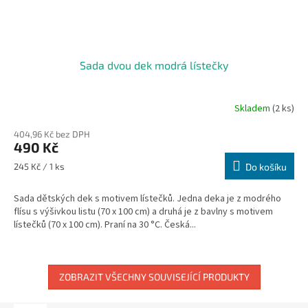
Sada dvou dek modrá lístečky
Skladem
(2 ks)
404,96 Kč bez DPH
490 Kč
Měrná
245 Kč / 1 ks
Do košíku
cena:
Sada dětských dek s motivem lístečků. Jedna deka je z modrého
flísu s výšivkou listu (70 x 100 cm) a druhá je z bavlny s motivem
lístečků (70 x 100 cm). Praní na 30 °C. Česká...
ZOBRAZIT VŠECHNY SOUVISEJÍCÍ PRODUKTY