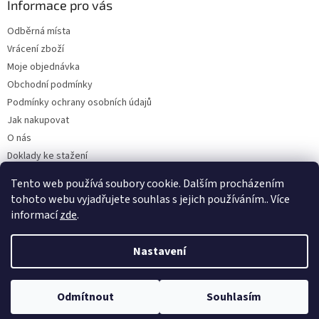
Informace pro vás
Odběrná místa
Vrácení zboží
Moje objednávka
Obchodní podmínky
Podmínky ochrany osobních údajů
Jak nakupovat
O nás
Doklady ke stažení
On-line platby
Tento web používá soubory cookie. Dalším procházením
Velkoobchod
tohoto webu vyjadřujete souhlas s jejich používáním.. Více
informací
zde
.
Nastavení
Vytvořil Shoptet
Odmítnout
Souhlasím
Copyright 2026
Kaarsgaren.cz
. Všechna práva vyhrazena.