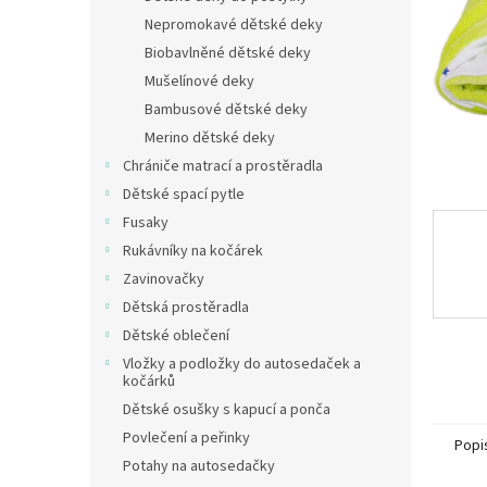
n
Nepromokavé dětské deky
e
Biobavlněné dětské deky
l
Mušelínové deky
Bambusové dětské deky
Merino dětské deky
Chrániče matrací a prostěradla
Dětské spací pytle
Fusaky
Rukávníky na kočárek
Zavinovačky
Dětská prostěradla
Dětské oblečení
Vložky a podložky do autosedaček a
kočárků
Dětské osušky s kapucí a ponča
Povlečení a peřinky
Popi
Potahy na autosedačky