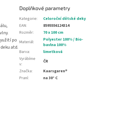
Doplňkové parametry
Kategorie
:
Celoroční dětské deky
álu,
EAN
:
8595556124314
vlny.
Rozměr
:
70 x 100 cm
Polyester 100% / Bio-
využití po
Materiál
:
bavlna 100%
 deku atd.
Barva
:
limetková
Vyrábíme
ČR
v
:
Značka
:
Kaarsgaren®
Praní
:
na 30° C