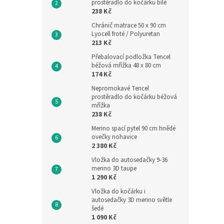
prostěradlo do kočárku bílé
238 Kč
Chránič matrace 50 x 90 cm
Lyocell froté / Polyuretan
213 Kč
Přebalovací podložka Tencel
béžová mřížka 48 x 80 cm
174 Kč
Nepromokavé Tencel
prostěradlo do kočárku béžová
mřížka
238 Kč
Merino spací pytel 90 cm hnědé
ovečky nohavice
2 380 Kč
Vložka do autosedačky 9-36
merino 3D taupe
1 290 Kč
Vložka do kočárku i
autosedačky 3D merino světle
šedé
1 090 Kč