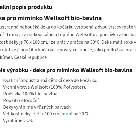
ailní popis produktu
ka pro miminko Wellsoft bio-bavlna
stranná heboučká deka do kočárku vyrobená z dvou vrstev materi
ní strana je z měkoučkého a teplého Wellsoftu a podšívka z bio-ba
kost deky je 70 x 100 cm, lze prát v pračce na 30°C. Deka má široké 
 rok. Lze jí použít v kočárku, v postýlce, v autě, jako podložku, hrací
bíme v České republice.
is výrobku - deka pro miminko Wellsoft bio-bavlna
Kvalitní oboustranná dětská deka do kočárku.
Vrchní vrstva Wellsoft (100% Polyester).
Podšívka 100% bio-bavlna.
Použití celoroční.
Deky vyrábíme v různých barvách.
Velikost deky je 70 x 100 cm,
praní
na 30 °C.
Vyrábíme v ČR.