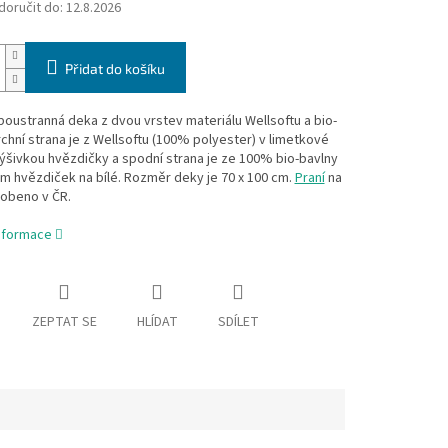
oručit do:
12.8.2026
Přidat do košíku
oustranná deka z dvou vrstev materiálu Wellsoftu a bio-
rchní strana je z Wellsoftu (100% polyester) v limetkové
ýšivkou hvězdičky a spodní strana je ze 100% bio-bavlny
m hvězdiček na bílé. Rozměr deky je 70 x 100 cm.
Praní
na
robeno v ČR.
informace
ZEPTAT SE
HLÍDAT
SDÍLET