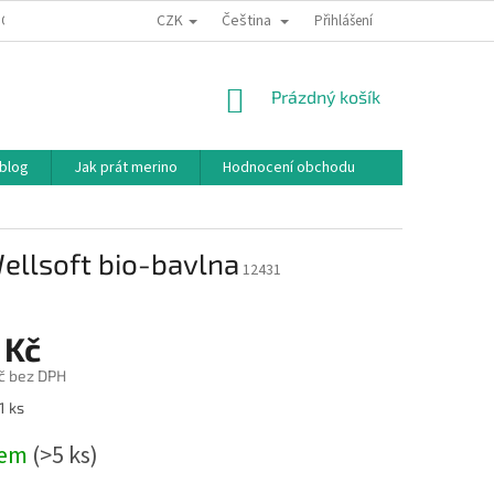
CZK
Čeština
ODNÍ PODMÍNKY
PODMÍNKY OCHRANY OSOBNÍCH ÚDAJŮ
Přihlášení
JAK NAKU
NÁKUPNÍ
Prázdný košík
KOŠÍK
 blog
Jak prát merino
Hodnocení obchodu
ellsoft bio-bavlna
12431
 Kč
č bez DPH
1 ks
dem
(>5 ks)