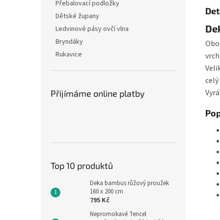
Přebalovací podložky
Det
Dětské župany
De
Ledvinové pásy ovčí vlna
Bryndáky
Obou
Rukavice
vrch
Veli
celý
Vyrá
Přijímáme online platby
Pop
Top 10 produktů
Deka bambus růžový proužek
160 x 200 cm
795 Kč
Nepromokavé Tencel