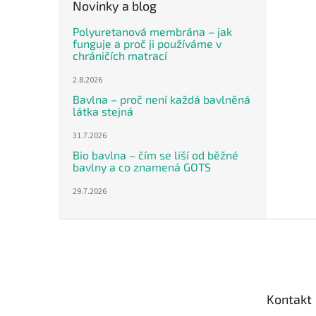
Novinky a blog
Polyuretanová membrána – jak
funguje a proč ji používáme v
chráničích matrací
2.8.2026
Bavlna – proč není každá bavlněná
látka stejná
31.7.2026
Bio bavlna – čím se liší od běžné
bavlny a co znamená GOTS
29.7.2026
Z
á
p
a
t
Kontakt
í