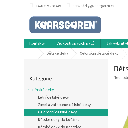
Přejít
+420 605 238 449
detskedeky@kaarsgaren.cz
na
obsah
Kontakty
Velikosti spacích pytlů
Jak vybrat 
Domů
Dětské deky
Celoroční dětské deky
P
Děts
o
Přeskočit
s
Průměr
Neohod
Kategorie
kategorie
t
hodnoce
r
produkt
Dětské deky
a
je
Letní dětské deky
0,0
n
z
Zimní a zateplené dětské deky
n
5
í
Celoroční dětské deky
hvězdič
p
Dětské deky do kočárku
a
Dětské deky do postýlky