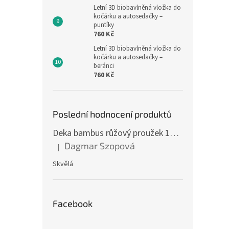
Letní 3D biobavlněná vložka do
kočárku a autosedačky –
puntíky
760 Kč
Letní 3D biobavlněná vložka do
kočárku a autosedačky –
beránci
760 Kč
Poslední hodnocení produktů
Deka bambus růžový proužek 160 x 200 cm
Dagmar Szopová
|
Hodnocení produktu je 5 z 5 hvězdiček.
Skvělá
Facebook