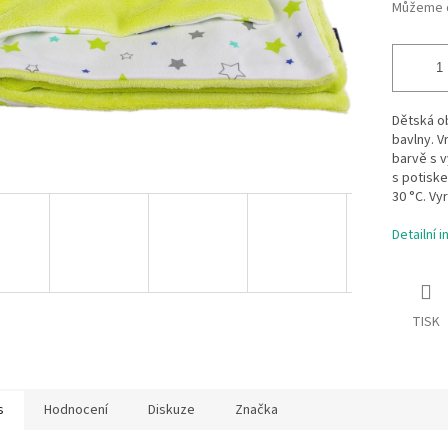
Můžeme d
Dětská ob
bavlny. V
barvě s v
s potiske
30 °C. Vy
Detailní 
TISK
s
Hodnocení
Diskuze
Značka