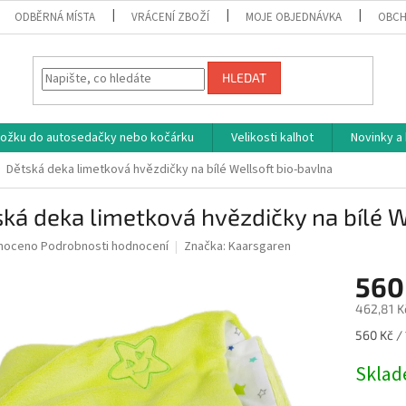
ODBĚRNÁ MÍSTA
VRÁCENÍ ZBOŽÍ
MOJE OBJEDNÁVKA
OBCH
HLEDAT
vložku do autosedačky nebo kočárku
Velikosti kalhot
Novinky a
Dětská deka limetková hvězdičky na bílé Wellsoft bio-bavlna
ká deka limetková hvězdičky na bílé W
né
noceno
Podrobnosti hodnocení
Značka:
Kaarsgaren
ní
560
u
462,81 K
Měrná
560 Kč / 
cena:
ek.
Skla