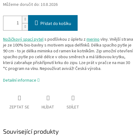
Můžeme doručit do:
10.8.2026
Přidat do košíku
Nožičkový spací pytel
s podšívkou z úpletu z
merino
vlny. Vnější strana
je ze 100% bio-bavlny s motivem aqua delfínků. Délka spacího pytle je
90 cm - to je délka miminka od ramen ke kotníkům. Zip umožní otevření
spacího pytle po celé délce v obou směrech a má látkovou krytku,
která zabraňuje přiskřípnutí krku do zipu. Lze prát v pračce na max 30
°C program na vlnu. Nepoužívat aviváž! Česká výroba.
Detailní informace
ZEPTAT SE
HLÍDAT
SDÍLET
Související produkty