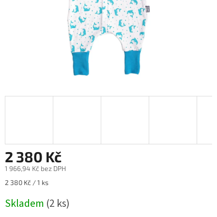
2 380 Kč
1 966,94 Kč bez DPH
Měrná
2 380 Kč / 1 ks
cena:
Skladem
(2 ks)