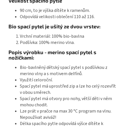
Velikost spacího pytle
90 cm, to je výška dítěte k ramenům.
Odpovídá velikosti oblečení 110 až 116.
Bio spací pytel je ušitý ze dvou vrstev:
Vrchní materiál: 100% bio-bavlna
Podšívka: 100% merino vlna.
Popis výrobku - merino spací pytel s
nožičkami:
Bio-bavlněný dětský spací pytel s podšívkou z
merino vlny a s motivem delfínů.
Využití celoroční.
Spací pytel má uprostřed zip a lze ho celý rozevřít
v obou směrech.
Spací pytel má otvory pro nohy, větší děti v něm
mohou chodit.
Lze prát v pračce na max 30 °C program na vlnu.
Nepoužívat aviváž!
Délka spacího pytle odpovídá výšce dítěte k