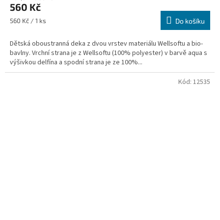
560 Kč
Měrná
560 Kč / 1 ks
Do košíku
cena:
Dětská oboustranná deka z dvou vrstev materiálu Wellsoftu a bio-
bavlny. Vrchní strana je z Wellsoftu (100% polyester) v barvě aqua s
výšivkou delfína a spodní strana je ze 100%...
Kód:
12535