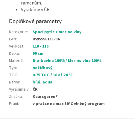
ramenům.
Vyrábíme v ČR.
Doplňkové parametry
Kategorie
:
Spací pytle z merino vlny
EAN
:
8595556133736
Velikost
:
110 - 116
Délka
:
90 cm
Materiál
:
Bio-bavlna 100% / Merino vlna 100%
Typ
:
nožičkový
TOG
:
0.75 TOG / 18 až 24 °C
Barva
:
bílá
,
aqua
Vyrábíme v
:
ČR
Značka
:
Kaarsgaren®
Praní
:
v pračce na max 30°C vlněný program
Z
á