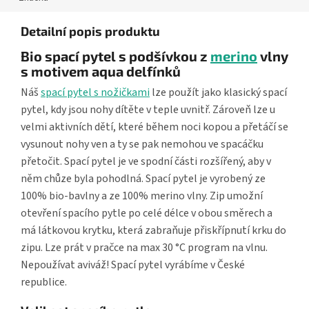
Detailní popis produktu
Bio spací pytel s podšívkou z
merino
vlny
s motivem aqua delfínků
Náš
spací pytel s nožičkami
lze použít jako klasický spací
pytel, kdy jsou nohy dítěte v teple uvnitř. Zároveň lze u
velmi aktivních dětí, které během noci kopou a přetáčí se
vysunout nohy ven a ty se pak nemohou ve spacáčku
přetočit. Spací pytel je ve spodní části rozšířený, aby v
něm chůze byla pohodlná. Spací pytel je vyrobený ze
100% bio-bavlny a ze 100% merino vlny. Zip umožní
otevření spacího pytle po celé délce v obou směrech a
má látkovou krytku, která zabraňuje přiskřípnutí krku do
zipu. Lze prát v pračce na max 30 °C program na vlnu.
Nepoužívat aviváž! Spací pytel vyrábíme v České
republice.