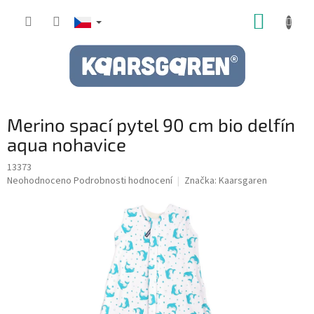
Přejít
NÁKUP
na
obsah
KOŠÍK
Merino spací pytel 90 cm bio delfín
aqua nohavice
13373
Průměrné
Neohodnoceno
Podrobnosti hodnocení
Značka:
Kaarsgaren
hodnocení
produktu
je
0,0
z
5
hvězdiček.