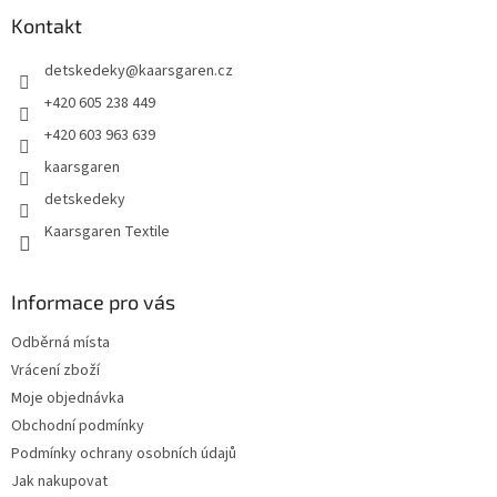
p
a
Kontakt
t
detskedeky
@
kaarsgaren.cz
í
+420 605 238 449
+420 603 963 639
kaarsgaren
detskedeky
Kaarsgaren Textile
Informace pro vás
Odběrná místa
Vrácení zboží
Moje objednávka
Obchodní podmínky
Podmínky ochrany osobních údajů
Jak nakupovat