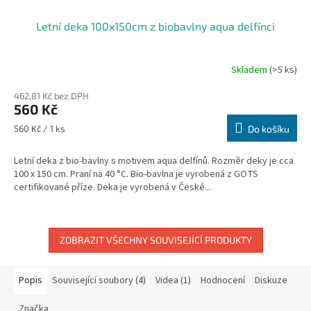
Letní deka 100x150cm z biobavlny aqua delfínci
Skladem
(>5 ks)
462,81 Kč bez DPH
560 Kč
Měrná
560 Kč / 1 ks
Do košíku
cena:
Letní deka z bio-bavlny s motivem aqua delfínů. Rozměr deky je cca
100 x 150 cm. Praní na 40 °C. Bio-bavlna je vyrobená z GOTS
certifikované příze. Deka je vyrobená v České...
ZOBRAZIT VŠECHNY SOUVISEJÍCÍ PRODUKTY
Popis
Související soubory (4)
Videa (1)
Hodnocení
Diskuze
Značka