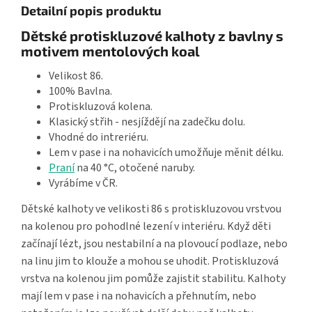
Detailní popis produktu
Dětské protiskluzové kalhoty z bavlny s
motivem mentolových koal
Velikost 86.
100% Bavlna.
Protiskluzová kolena.
Klasický střih - nesjíždějí na zadečku dolu.
Vhodné do intreriéru.
Lem v pase i na nohavicích umožňuje měnit délku.
Praní
na 40 °C, otočené naruby.
Vyrábíme v ČR.
Dětské kalhoty ve velikosti 86 s protiskluzovou vrstvou
na kolenou pro pohodlné lezení v interiéru. Když děti
začínají lézt, jsou nestabilní a na plovoucí podlaze, nebo
na linu jim to klouže a mohou se uhodit. Protiskluzová
vrstva na kolenou jim pomůže zajistit stabilitu. Kalhoty
mají lem v pase i na nohavicích a přehnutím, nebo