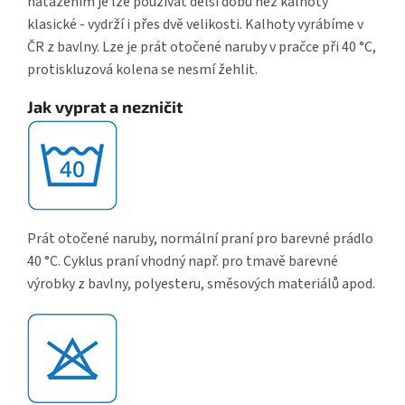
natažením je lze používat delší dobu než kalhoty
klasické - vydrží i přes dvě velikosti. Kalhoty vyrábíme v
ČR z bavlny. Lze je prát otočené naruby v pračce při 40 °C,
protiskluzová kolena se nesmí žehlit.
Jak vyprat a nezničit
Prát otočené naruby, normální praní pro barevné prádlo
40 °C. Cyklus praní vhodný např. pro tmavě barevné
výrobky z bavlny, polyesteru, směsových materiálů apod.