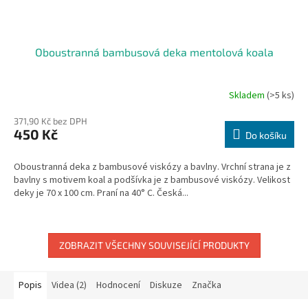
Oboustranná bambusová deka mentolová koala
Skladem
(>5 ks)
371,90 Kč bez DPH
450 Kč
Do košíku
Oboustranná deka z bambusové viskózy a bavlny. Vrchní strana je z
bavlny s motivem koal a podšívka je z bambusové viskózy. Velikost
deky je 70 x 100 cm. Praní na 40° C. Česká...
ZOBRAZIT VŠECHNY SOUVISEJÍCÍ PRODUKTY
Popis
Videa (2)
Hodnocení
Diskuze
Značka