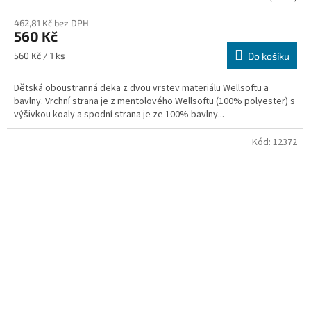
462,81 Kč bez DPH
560 Kč
Měrná
560 Kč / 1 ks
Do košíku
cena:
Dětská oboustranná deka z dvou vrstev materiálu Wellsoftu a
bavlny. Vrchní strana je z mentolového Wellsoftu (100% polyester) s
výšivkou koaly a spodní strana je ze 100% bavlny...
Kód:
12372