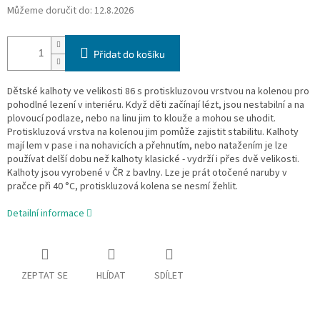
Můžeme doručit do:
12.8.2026
Přidat do košíku
Dětské kalhoty ve velikosti 86 s protiskluzovou vrstvou na kolenou pro
pohodlné lezení v interiéru. Když děti začínají lézt, jsou nestabilní a na
plovoucí podlaze, nebo na linu jim to klouže a mohou se uhodit.
Protiskluzová vrstva na kolenou jim pomůže zajistit stabilitu. Kalhoty
mají lem v pase i na nohavicích a přehnutím, nebo natažením je lze
používat delší dobu než kalhoty klasické - vydrží i přes dvě velikosti.
Kalhoty jsou vyrobené v ČR z bavlny. Lze je prát otočené naruby v
pračce při 40 °C, protiskluzová kolena se nesmí žehlit.
Detailní informace
ZEPTAT SE
HLÍDAT
SDÍLET