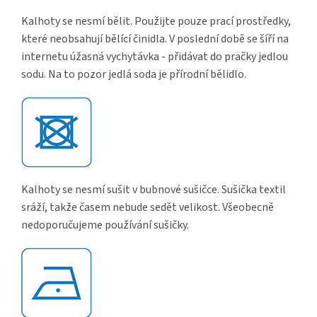
Kalhoty se nesmí bělit. Použijte pouze prací prostředky,
které neobsahují bělící činidla. V poslední době se šíří na
internetu úžasná vychytávka - přidávat do pračky jedlou
sodu. Na to pozor jedlá soda je přírodní bělidlo.
Kalhoty se nesmí sušit v bubnové sušičce. Sušička textil
sráží, takže časem nebude sedět velikost. Všeobecně
nedoporučujeme používání sušičky.