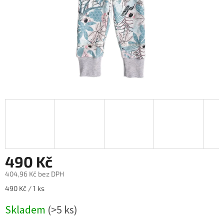
490 Kč
404,96 Kč bez DPH
Měrná
490 Kč / 1 ks
cena:
Skladem
(>5 ks)