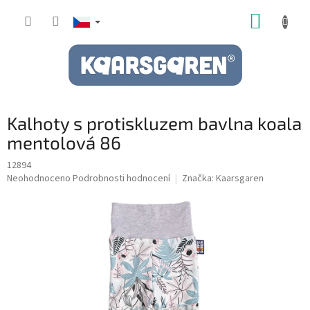
Přejít
NÁKUP
na
obsah
KOŠÍK
Kalhoty s protiskluzem bavlna koala
mentolová 86
12894
Průměrné
Neohodnoceno
Podrobnosti hodnocení
Značka:
Kaarsgaren
hodnocení
produktu
je
0,0
z
5
hvězdiček.