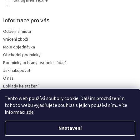
Kaarsgaren Textile
Informace pro vás
Odběrná místa
Vrácení zboží
Moje objednávka
Obchodní podmínky
Podmínky ochrany osobních údajů
Jak nakupovat
O nás
Doklady ke stažení
On-line platby
Tento web používá soubory cookie. Dalším procházením
Velkoobchod
tohoto webu vyjadřujete souhlas s jejich používáním.. Více
informací
zde
.
Nastavení
Vytvořil Shoptet