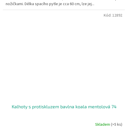
nožičkami. Délka spacího pytle je cca 60 cm, lze jej...
Kód:
12892
Kalhoty s protiskluzem bavlna koala mentolová 74
Skladem
(>5 ks)
Průměrné