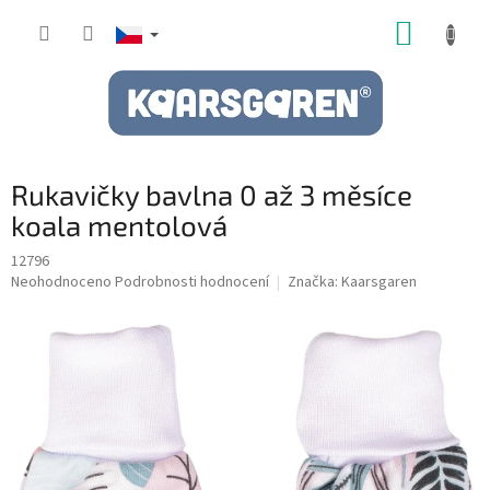
Přejít
NÁKUP
na
obsah
KOŠÍK
Rukavičky bavlna 0 až 3 měsíce
koala mentolová
12796
Průměrné
Neohodnoceno
Podrobnosti hodnocení
Značka:
Kaarsgaren
hodnocení
produktu
je
0,0
z
5
hvězdiček.