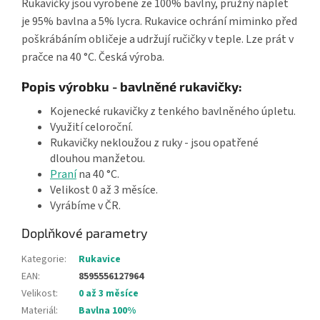
Rukavičky jsou vyrobené ze 100% bavlny, pružný náplet
je 95% bavlna a 5% lycra. Rukavice ochrání miminko před
poškrábáním obličeje a udržují ručičky v teple. Lze prát v
pračce na 40 °C. Česká výroba.
Popis výrobku - bavlněné rukavičky:
Kojenecké rukavičky z tenkého bavlněného úpletu.
Využití celoroční.
Rukavičky nekloužou z ruky - jsou opatřené
dlouhou manžetou.
Praní
na 40 °C.
Velikost 0 až 3 měsíce.
Vyrábíme v ČR.
Doplňkové parametry
Kategorie
:
Rukavice
EAN
:
8595556127964
Velikost
:
0 až 3 měsíce
Materiál
:
Bavlna 100%