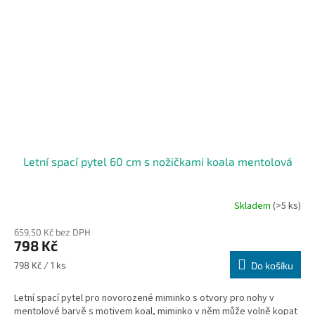
Letní spací pytel 60 cm s nožičkami koala mentolová
Skladem
(>5 ks)
Průměrné
hodnocení
659,50 Kč bez DPH
produktu
798 Kč
je
5,0
Měrná
798 Kč / 1 ks
Do košíku
z
cena:
5
Letní spací pytel pro novorozené miminko s otvory pro nohy v
hvězdiček.
mentolové barvě s motivem koal, miminko v něm může volně kopat