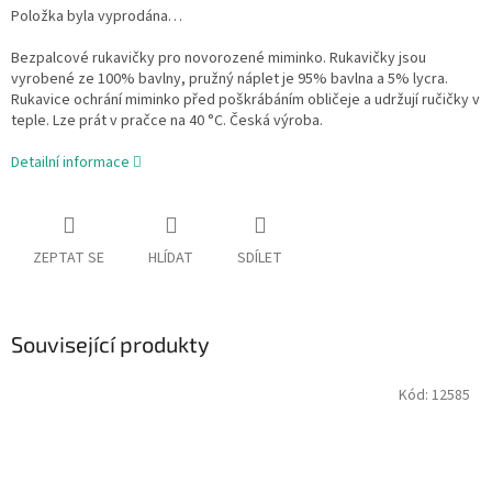
Položka byla vyprodána…
Bezpalcové rukavičky pro novorozené miminko. Rukavičky jsou
vyrobené ze 100% bavlny, pružný náplet je 95% bavlna a 5% lycra.
Rukavice ochrání miminko před poškrábáním obličeje a udržují ručičky v
teple. Lze prát v pračce na 40 °C. Česká výroba.
Detailní informace
ZEPTAT SE
HLÍDAT
SDÍLET
Související produkty
Kód:
12585