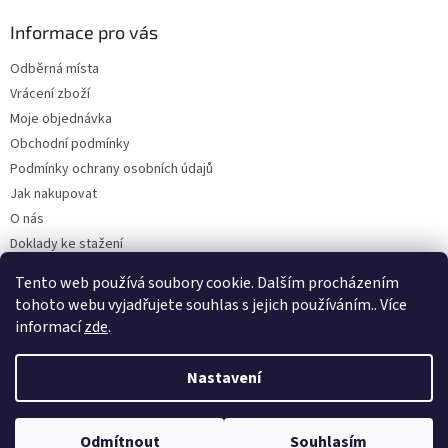
Informace pro vás
Odběrná místa
Vrácení zboží
Moje objednávka
Obchodní podmínky
Podmínky ochrany osobních údajů
Jak nakupovat
O nás
Doklady ke stažení
On-line platby
Tento web používá soubory cookie. Dalším procházením
Velkoobchod
tohoto webu vyjadřujete souhlas s jejich používáním.. Více
informací
zde
.
Nastavení
Vytvořil Shoptet
Odmítnout
Souhlasím
Copyright 2026
Kaarsgaren.cz
. Všechna práva vyhrazena.