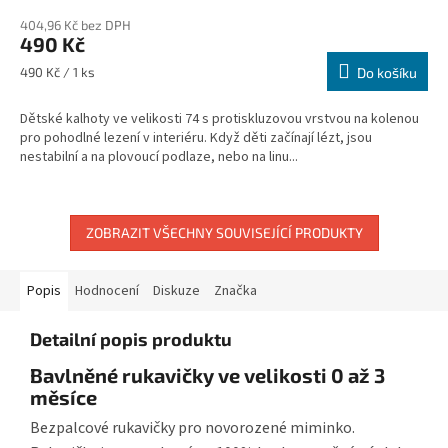
hodnocení
404,96 Kč bez DPH
produktu
490 Kč
je
5,0
Měrná
490 Kč / 1 ks
Do košíku
z
cena:
5
Dětské kalhoty ve velikosti 74 s protiskluzovou vrstvou na kolenou
hvězdiček.
pro pohodlné lezení v interiéru. Když děti začínají lézt, jsou
nestabilní a na plovoucí podlaze, nebo na linu...
ZOBRAZIT VŠECHNY SOUVISEJÍCÍ PRODUKTY
Popis
Hodnocení
Diskuze
Značka
Detailní popis produktu
Bavlněné rukavičky ve velikosti 0 až 3
měsíce
Bezpalcové rukavičky pro novorozené miminko.