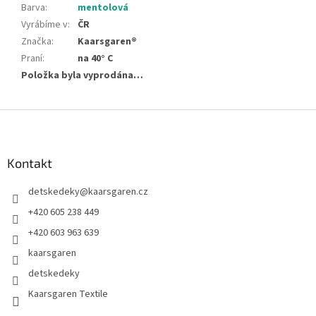
Barva
:
mentolová
Vyrábíme v
:
ČR
Značka
:
Kaarsgaren®
Praní
:
na 40° C
Položka byla vyprodána…
Z
á
p
a
Kontakt
t
detskedeky
@
kaarsgaren.cz
í
+420 605 238 449
+420 603 963 639
kaarsgaren
detskedeky
Kaarsgaren Textile