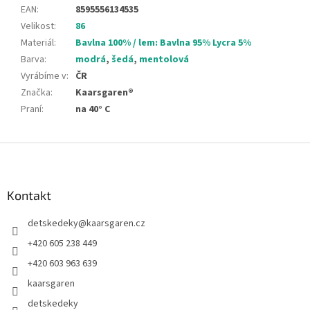
EAN
:
8595556134535
Velikost
:
86
Materiál
:
Bavlna 100% / lem: Bavlna 95% Lycra 5%
Barva
:
modrá
,
šedá
,
mentolová
Vyrábíme v
:
ČR
Značka
:
Kaarsgaren®
Praní
:
na 40° C
Z
á
p
a
Kontakt
t
detskedeky
@
kaarsgaren.cz
í
+420 605 238 449
+420 603 963 639
kaarsgaren
detskedeky