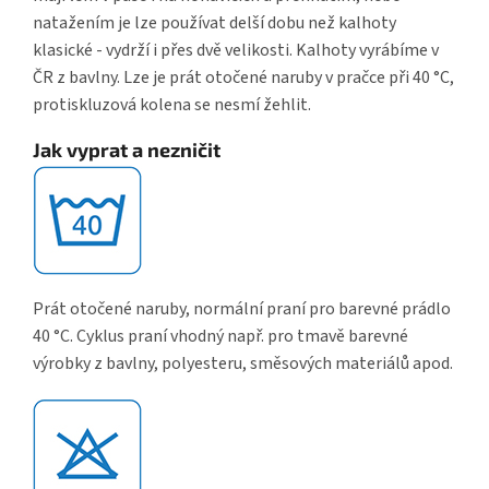
natažením je lze používat delší dobu než kalhoty
klasické - vydrží i přes dvě velikosti. Kalhoty vyrábíme v
ČR z bavlny. Lze je prát otočené naruby v pračce při 40 °C,
protiskluzová kolena se nesmí žehlit.
Jak vyprat a nezničit
Prát otočené naruby, normální praní pro barevné prádlo
40 °C. Cyklus praní vhodný např. pro tmavě barevné
výrobky z bavlny, polyesteru, směsových materiálů apod.