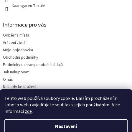
Kaarsgaren Textile
Informace pro vás
Odběrná místa
Vrácení zboží
Moje objednávka
Obchodní podmínky
Podmínky ochrany osobních údajů
Jak nakupovat
O nás
Doklady ke stažení
On-line platby
Tento web používá soubory cookie. Dalším procházením
Velkoobchod
tohoto webu vyjadřujete souhlas s jejich používáním.. Více
informací
zde
.
Nastavení
Vytvořil Shoptet