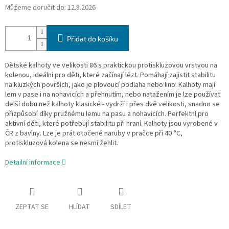
Můžeme doručit do:
12.8.2026
Přidat do košíku
Dětské kalhoty ve velikosti 86 s praktickou protiskluzovou vrstvou na
kolenou, ideální pro děti, které začínají lézt. Pomáhají zajistit stabilitu
na kluzkých površích, jako je plovoucí podlaha nebo lino. Kalhoty mají
lem v pase i na nohavicích a přehnutím, nebo natažením je lze používat
delší dobu než kalhoty klasické - vydrží i přes dvě velikosti, snadno se
přizpůsobí díky pružnému lemu na pasu a nohavicích. Perfektní pro
aktivní děti, které potřebují stabilitu při hraní. Kalhoty jsou vyrobené v
ČR z bavlny. Lze je prát otočené naruby v pračce při 40 °C,
protiskluzová kolena se nesmí žehlit.
Detailní informace
ZEPTAT SE
HLÍDAT
SDÍLET