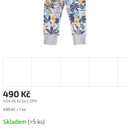
490 Kč
404,96 Kč bez DPH
Měrná
490 Kč / 1 ks
cena:
Skladem
(>5 ks)