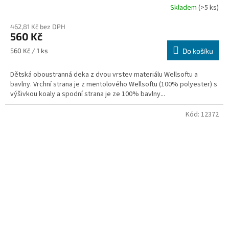
Skladem
(>5 ks)
462,81 Kč bez DPH
560 Kč
Měrná
560 Kč / 1 ks
Do košíku
cena:
Dětská oboustranná deka z dvou vrstev materiálu Wellsoftu a
bavlny. Vrchní strana je z mentolového Wellsoftu (100% polyester) s
výšivkou koaly a spodní strana je ze 100% bavlny...
Kód:
12372