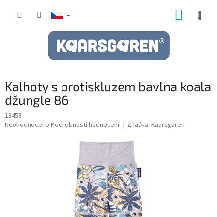
Přejít
NÁKUP
na
obsah
KOŠÍK
Kalhoty s protiskluzem bavlna koala
džungle 86
13453
Průměrné
Neohodnoceno
Podrobnosti hodnocení
Značka:
Kaarsgaren
hodnocení
produktu
je
0,0
z
5
hvězdiček.