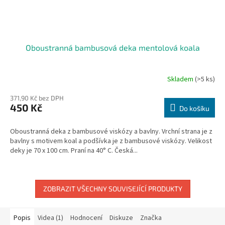
Oboustranná bambusová deka mentolová koala
Skladem
(>5 ks)
371,90 Kč bez DPH
450 Kč
Do košíku
Oboustranná deka z bambusové viskózy a bavlny. Vrchní strana je z
bavlny s motivem koal a podšívka je z bambusové viskózy. Velikost
deky je 70 x 100 cm. Praní na 40° C. Česká...
ZOBRAZIT VŠECHNY SOUVISEJÍCÍ PRODUKTY
Popis
Videa (1)
Hodnocení
Diskuze
Značka