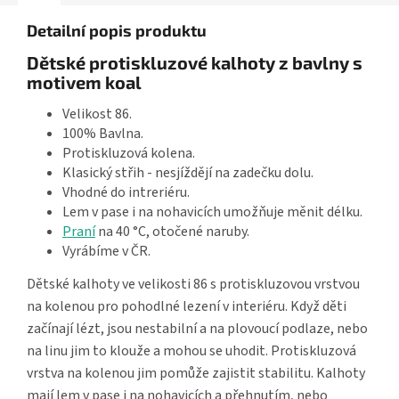
Detailní popis produktu
Dětské protiskluzové kalhoty z bavlny s
motivem koal
Velikost 86.
100% Bavlna.
Protiskluzová kolena.
Klasický střih - nesjíždějí na zadečku dolu.
Vhodné do intreriéru.
Lem v pase i na nohavicích umožňuje měnit délku.
Praní
na 40 °C, otočené naruby.
Vyrábíme v ČR.
Dětské kalhoty ve velikosti 86 s protiskluzovou vrstvou
na kolenou pro pohodlné lezení v interiéru. Když děti
začínají lézt, jsou nestabilní a na plovoucí podlaze, nebo
na linu jim to klouže a mohou se uhodit. Protiskluzová
vrstva na kolenou jim pomůže zajistit stabilitu. Kalhoty
mají lem v pase i na nohavicích a přehnutím, nebo