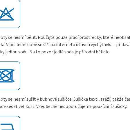
oty se nesmí bělit. Použijte pouze prací prostředky, které neobsah
dla. V poslední době se šíří na internetu úžasná vychytávka - přidáv
ky jedlou sodu. Na to pozor jedlá soda je přírodní bělidlo.
oty se nesmí sušit v bubnové sušičce. Sušička textil sráží, takže č
de sedět velikost. Všeobecně nedoporučujeme používání sušičky.