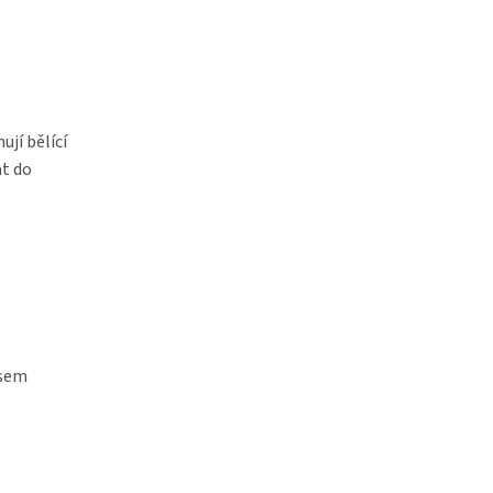
ují bělící
at do
asem