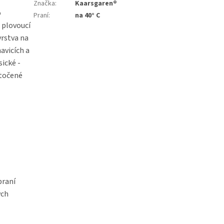
Značka
:
Kaarsgaren®
o
Praní
:
na 40° C
a plovoucí
vrstva na
avicích a
ické -
otočené
praní
ých