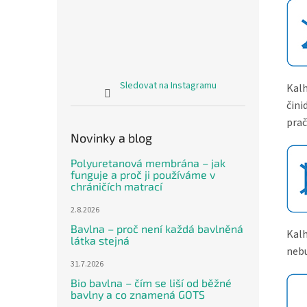
Sledovat na Instagramu
Kalh
čini
prač
Novinky a blog
Polyuretanová membrána – jak
funguje a proč ji používáme v
chráničích matrací
2.8.2026
Bavlna – proč není každá bavlněná
Kalh
látka stejná
nebu
31.7.2026
Bio bavlna – čím se liší od běžné
bavlny a co znamená GOTS