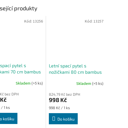
sející produkty
Kód:
13256
Kód:
13257
 spací pytel s
Letní spací pytel s
čkami 70 cm bambus
nožičkami 80 cm bambus
fotbal
šedý fotbal
Skladem
(>5 ks)
Skladem
(>5 ks)
 Kč bez DPH
824,79 Kč bez DPH
 Kč
998 Kč
Měrná
 / 1 ks
998 Kč / 1 ks
cena:
o košíku
Do košíku