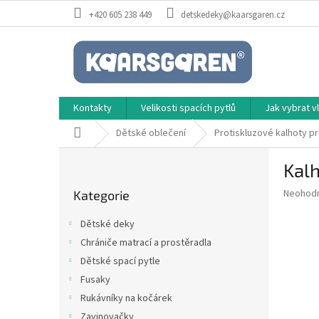
Přejít
+420 605 238 449
detskedeky@kaarsgaren.cz
na
obsah
Kontakty
Velikosti spacích pytlů
Jak vybrat 
Domů
Dětské oblečení
Protiskluzové kalhoty pr
P
Kalh
o
Přeskočit
s
Průměr
Neohod
Kategorie
kategorie
t
hodnoce
r
produkt
Dětské deky
a
je
Chrániče matrací a prostěradla
0,0
n
z
Dětské spací pytle
n
5
í
Fusaky
hvězdič
p
Rukávníky na kočárek
a
Zavinovačky