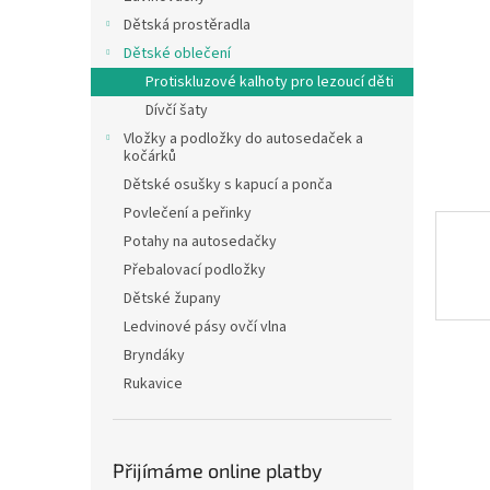
n
Dětská prostěradla
e
Dětské oblečení
l
Protiskluzové kalhoty pro lezoucí děti
Dívčí šaty
Vložky a podložky do autosedaček a
kočárků
Dětské osušky s kapucí a ponča
Povlečení a peřinky
Potahy na autosedačky
Přebalovací podložky
Dětské župany
Ledvinové pásy ovčí vlna
Bryndáky
Rukavice
Přijímáme online platby