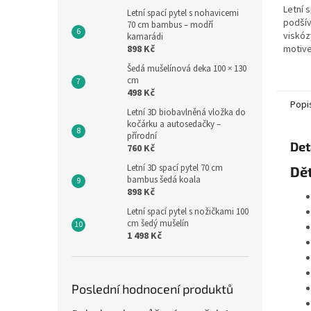
Letní 
Letní spací pytel s nohavicemi
podší
70 cm bambus – modří
viskóz
kamarádi
898 Kč
motive
fotbal
Šedá mušelínová deka 100 × 130
spacíh
cm
je výšk
498 Kč
Popi
Letní 3D biobavlněná vložka do
kočárku a autosedačky –
přírodní
Det
760 Kč
Letní 3D spací pytel 70 cm
Dět
bambus šedá koala
898 Kč
Letní spací pytel s nožičkami 100
cm šedý mušelín
1 498 Kč
Poslední hodnocení produktů