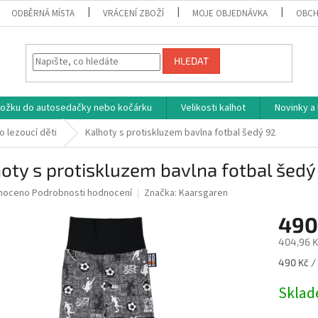
ODBĚRNÁ MÍSTA
VRÁCENÍ ZBOŽÍ
MOJE OBJEDNÁVKA
OBCH
HLEDAT
vložku do autosedačky nebo kočárku
Velikosti kalhot
Novinky a
o lezoucí děti
Kalhoty s protiskluzem bavlna fotbal šedý 92
oty s protiskluzem bavlna fotbal šedý
né
noceno
Podrobnosti hodnocení
Značka:
Kaarsgaren
ní
490
u
404,96 K
Měrná
490 Kč / 
cena:
ek.
Skla