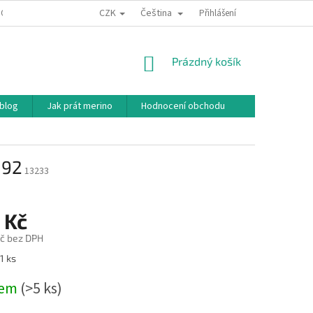
CZK
Čeština
ODNÍ PODMÍNKY
PODMÍNKY OCHRANY OSOBNÍCH ÚDAJŮ
Přihlášení
JAK NAKU
NÁKUPNÍ
Prázdný košík
KOŠÍK
 blog
Jak prát merino
Hodnocení obchodu
 92
13233
 Kč
č bez DPH
1 ks
dem
(>5 ks)