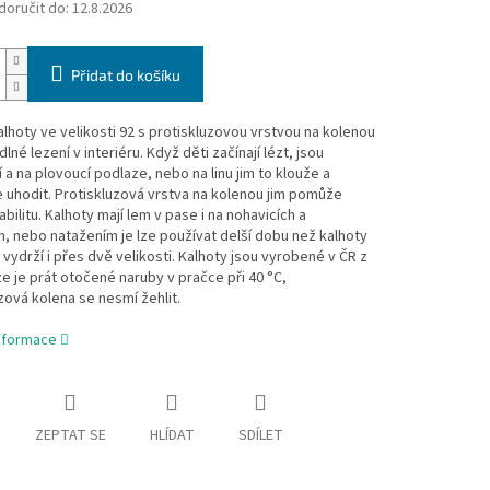
oručit do:
12.8.2026
Přidat do košíku
lhoty ve velikosti 92 s protiskluzovou vrstvou na kolenou
lné lezení v interiéru. Když děti začínají lézt, jsou
í a na plovoucí podlaze, nebo na linu jim to klouže a
uhodit. Protiskluzová vrstva na kolenou jim pomůže
tabilitu. Kalhoty mají lem v pase i na nohavicích a
, nebo natažením je lze používat delší dobu než kalhoty
- vydrží i přes dvě velikosti. Kalhoty jsou vyrobené v ČR z
ze je prát otočené naruby v pračce při 40 °C,
zová kolena se nesmí žehlit.
informace
ZEPTAT SE
HLÍDAT
SDÍLET