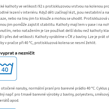
ké kalhoty ve velikosti 92 s protiskluzovou vrstvou na kolenou pr
dlné lezení v interiéru. Když děti začínají lézt, jsou nestabilní a n
aze, nebo na linu jim to klouže a mohou se uhodit. Protiskluzová 
nou jim pomůže zajistit stabilitu. Kalhoty mají lem v pase i na noh
nutím, nebo natažením je lze používat delší dobu než kalhoty klas
ží i přes dvě velikosti. Kalhoty vyrábíme v ČR z bavlny. Lze je prát 
by v pračce při 40 °C, protiskluzová kolena se nesmí žehlit.
 vyprat a nezničit
 otočené naruby, normální praní pro barevné prádlo 40 °C. Cyklus 
ný např. pro tmavě barevné výrobky z bavlny, polyesteru, směsov
riálů apod.