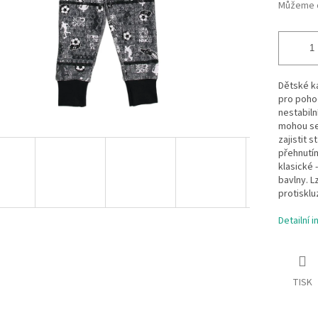
Můžeme d
Dětské ka
pro pohod
nestabiln
mohou se 
zajistit s
přehnutím
klasické 
bavlny. L
protisklu
Detailní 
TISK