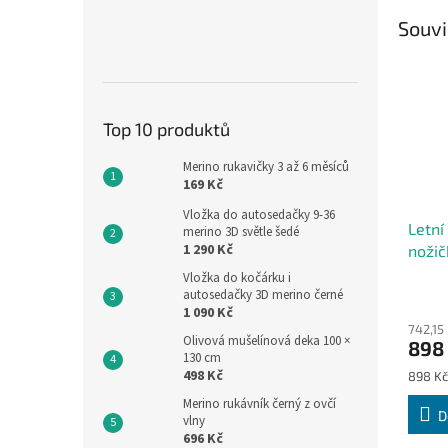
Souvi
Top 10 produktů
Merino rukavičky 3 až 6 měsíců
169 Kč
Vložka do autosedačky 9-36
Letní
merino 3D světle šedé
1 290 Kč
noži
šedý 
Vložka do kočárku i
autosedačky 3D merino černé
1 090 Kč
742,15
Olivová mušelínová deka 100 ×
898
130 cm
498 Kč
Měrná
898 Kč
cena:
Merino rukávník černý z ovčí
D
vlny
696 Kč