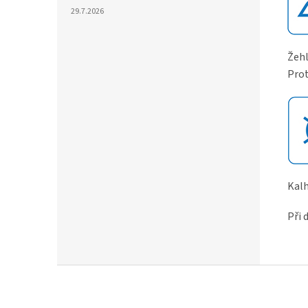
29.7.2026
Žehl
Prot
Kalh
Při 
Z
á
p