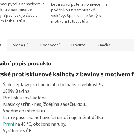
spací pytel s nohavicemi s
Letní spací pytel s nohavicemi s
vkou z bambusové
podšívkou z bambusové
y. Spací vak je šedý s
viskózy. Spací vak je šedý s
m fotbalistů a
motivem fotbalistů a
ových míčů. Délka
fotbalových míčů. Délka
o pytle je cca 70 cm, to
spacího pytle je cca 80 cm, to
a dítěte k...
je výška dítěte k...
s
Videa (1)
Hodnocení
Diskuze
Značka
ailní popis produktu
ské protiskluzové kalhoty z bavlny s motivem 
Šedé tepláky pro budoucího fotbalistu velikost 92.
100% Bavlna.
Protiskluzová kolena.
Klasický střih - nesjíždějí na zadečku dolu.
Vhodné do intreriéru.
Lem v pase i na nohavicích umožňuje měnit délku.
Praní
na 40 °C, otočené naruby.
Vyrábíme v ČR.