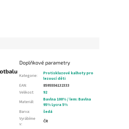
Doplňkové parametry
fotbalu
Protiskluzové kalhoty pro
Kategorie
:
lezoucí děti
EAN
:
8595556132333
Velikost
:
92
Bavlna 100% / lem: Bavlna
Materiál
:
95% Lycra 5%
Barva
:
šedá
Vyrábíme
ČR
v
: