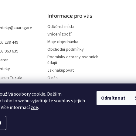
Informace pro vás
Odběrná místa
edeky
@
kaarsgare
Vrácení zboží
Moje objednávka
05 238 449
Obchodní podmínky
03 963 639
Podmínky ochrany osobních
garen
údajů
edeky
Jak nakupovat
aren Textile
O nás
Doklady ke stažení
On-line platby
užívá soubory cookie. Dalším
Odmítnout
tohoto webu vyjadřujete souhlas s jejich
Velkoobchod
 Více informací
zde
.
í
.