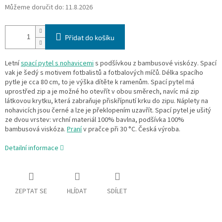
Můžeme doručit do:
11.8.2026
Přidat do košíku
Letní
spací pytel s nohavicemi
s podšívkou z bambusové viskózy. Spací
vak je šedý s motivem fotbalistů a fotbalových míčů. Délka spacího
pytle je cca 80 cm, to je výška dítěte k ramenům. Spací pytel má
uprostřed zip a je možné ho otevřít v obou směrech, navíc má zip
látkovou krytku, která zabraňuje přiskřípnutí krku do zipu. Náplety na
nohavicích jsou černé a lze je překlopením uzavřít. Spací pytel je ušitý
ze dvou vrstev: vrchní materiál 100% bavlna, podšívka 100%
bambusová viskóza.
Praní
v pračce při 30 °C. Česká výroba.
Detailní informace
ZEPTAT SE
HLÍDAT
SDÍLET