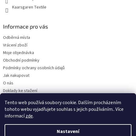
Kaarsgaren Textile
Informace pro vás
Odběrná místa
Vrácení zboží
Moje objednávka
Obchodní podmínky
Podmínky ochrany osobních údajů
Jak nakupovat
O nás
Doklady ke stažení
On-line platby
Tento web používá soubory cookie. Dalším procházením
Velkoobchod
tohoto webu vyjadřujete souhlas s jejich používáním.. Více
informací
zde
.
Nastavení
Vytvořil Shoptet