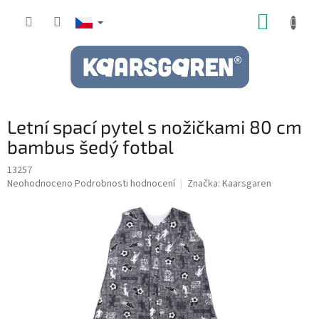
Přejít
NÁKUP
na
obsah
KOŠÍK
Letní spací pytel s nožičkami 80 cm
bambus šedý fotbal
13257
Průměrné
Neohodnoceno
Podrobnosti hodnocení
Značka:
Kaarsgaren
hodnocení
produktu
je
0,0
z
5
hvězdiček.