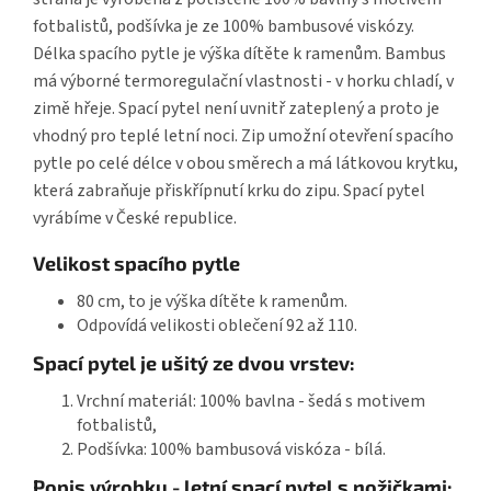
fotbalistů, podšívka je ze 100% bambusové viskózy.
Délka spacího pytle je výška dítěte k ramenům. Bambus
má výborné termoregulační vlastnosti - v horku chladí, v
zimě hřeje. Spací pytel není uvnitř zateplený a proto je
vhodný pro teplé letní noci. Zip umožní otevření spacího
pytle po celé délce v obou směrech a má látkovou krytku,
která zabraňuje přiskřípnutí krku do zipu. Spací pytel
vyrábíme v České republice.
Velikost spacího pytle
80 cm, to je výška dítěte k ramenům.
Odpovídá velikosti oblečení 92 až 110.
Spací pytel je ušitý ze dvou vrstev:
Vrchní materiál: 100% bavlna - šedá s motivem
fotbalistů,
Podšívka: 100% bambusová viskóza - bílá.
Popis výrobku - letní spací pytel s nožičkami: