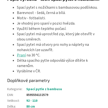
Spací pytel s nožičkami s bambusovou podšívkou.
Barevnost - šedá, černá a bílá.
Motiv - fotbalisti.
Je vhodný pro spaní v pozici hvězda.
Využití během teplého počasí.
Spací pytel má uprostřed zip, který jde otevřít v
obou směrech.
Spací pytel má otvory pro nohy a náplety na
nohavicích lze uzavřít.
Praní
na 30 °C.
Délka spacího pytle odpovídá výšce dítěte k
ramenům.
Vyrábíme v ČR.
Doplňkové parametry
Kategorie
:
Spací pytle z bambusu
EAN
:
8595556132579
Velikost
:
92 - 110
Délka
:
80 cm