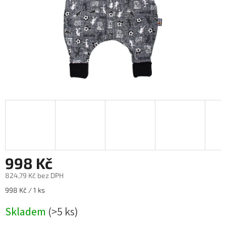
998 Kč
824,79 Kč bez DPH
Měrná
998 Kč / 1 ks
cena:
Skladem
(>5 ks)