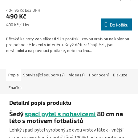
404,96 Kč bez DPH
490 Kč
Měrná
490 Kč / 1 ks
Do košíku
cena:
Dětské kalhoty ve velikosti 92 s protiskluzovou vrstvou na kolenou
pro pohodlné lezení v interiéru. Když děti začínají lézt, jsou
nestabilní a na plovoucí podlaze, nebo na linu...
Popis
Související soubory (2)
Videa (1)
Hodnocení
Diskuze
Značka
Detailní popis produktu
Šedý
spací pytel s nohavicemi
80 cm na
léto s motivem fotbalistů
Lehký spací pytel vyrobený ze dvou vrstev látek - vnější
strana je vyrobená z potištěné 100% bavlny s motivem