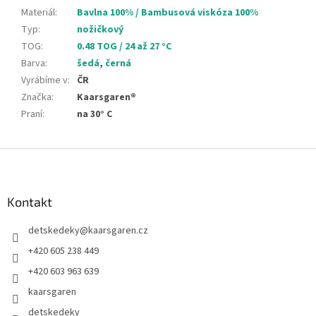
Materiál
:
Bavlna 100% / Bambusová viskóza 100%
Typ
:
nožičkový
TOG
:
0.48 TOG / 24 až 27 °C
Barva
:
šedá
,
černá
Vyrábíme v
:
ČR
Značka
:
Kaarsgaren®
Praní
:
na 30° C
Z
á
p
a
Kontakt
t
detskedeky
@
kaarsgaren.cz
í
+420 605 238 449
+420 603 963 639
kaarsgaren
detskedeky