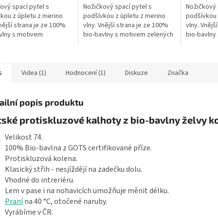
ový spací pytel s
Nožičkový spací pytel s
Nožičkový 
kou z úpletu z merino
podšívkou z úpletu z merino
podšívkou 
Vnější strana je ze 100%
vlny. Vnější strana je ze 100%
vlny. Vnějš
vlny s motivem
bio-bavlny s motivem zelených
bio-bavlny
vých želviček. Délka
želviček. Délka spacího pytle je
želviček. D
 pytle je 60 cm - to je
60 cm - to je délka miminka od...
70 cm - to 
miminka...
s
Videa (1)
Hodnocení (1)
Diskuze
Značka
ailní popis produktu
ské protiskluzové kalhoty z bio-bavlny želvy k
Velikost 74.
100% Bio-bavlna z GOTS certifikované příze.
Protiskluzová kolena.
Klasický střih - nesjíždějí na zadečku dolu.
Vhodné do intreriéru.
Lem v pase i na nohavicích umožňuje měnit délku.
Praní
na 40 °C, otočené naruby.
Vyrábíme v ČR.