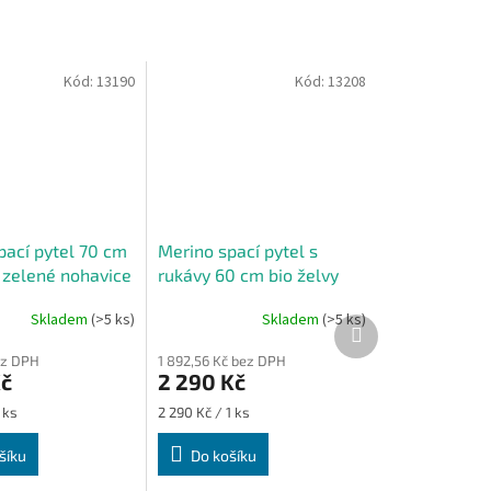
Kód:
13190
Kód:
13208
pací pytel 70 cm
Merino spací pytel s
y zelené nohavice
rukávy 60 cm bio želvy
zelené nohavice
Skladem
(>5 ks)
Skladem
(>5 ks)
Další
produkt
ez DPH
1 892,56 Kč bez DPH
Kč
2 290 Kč
Měrná
 ks
2 290 Kč / 1 ks
cena:
šíku
Do košíku