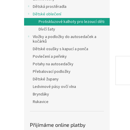
n
Dětská prostěradla
e
Dětské oblečení
l
Protiskluzové kalhoty pro lezoucí děti
Dívčí šaty
Vložky a podložky do autosedaček a
kočárků
Dětské osušky s kapucí a ponča
Povlečení a peřinky
Potahy na autosedačky
Přebalovací podložky
Dětské župany
Ledvinové pásy ovčí vlna
Bryndáky
Rukavice
Přijímáme online platby