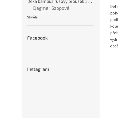
Deka bambus růžový proužek 160 x 200 cm
Děts
Dagmar Szopová
|
Hodnocení produktu je 5 z 5 hvězdiček.
poho
Skvělá
podl
kole
přeh
Facebook
vydr
otoč
Instagram