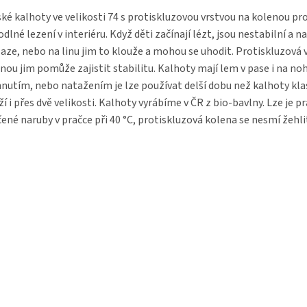
ké kalhoty ve velikosti 74 s protiskluzovou vrstvou na kolenou pr
dlné lezení v interiéru. Když děti začínají lézt, jsou nestabilní a n
aze, nebo na linu jim to klouže a mohou se uhodit. Protiskluzová 
nou jim pomůže zajistit stabilitu. Kalhoty mají lem v pase i na noh
nutím, nebo natažením je lze používat delší dobu než kalhoty klas
ží i přes dvě velikosti. Kalhoty vyrábíme v ČR z bio-bavlny. Lze je p
ené naruby v pračce při 40 °C, protiskluzová kolena se nesmí žehli