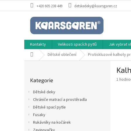
Přejít
+420 605 238 449
detskedeky@kaarsgaren.cz
na
obsah
Kontakty
Velikosti spacích pytlů
Jak vybrat 
Domů
Dětské oblečení
Protiskluzové kalhoty pr
P
Kalh
o
Přeskočit
s
Průměr
1 hodno
Kategorie
kategorie
t
hodnoce
r
produkt
Dětské deky
a
je
Chrániče matrací a prostěradla
5,0
n
z
Dětské spací pytle
n
5
í
Fusaky
hvězdič
p
Rukávníky na kočárek
a
Zavinovačky