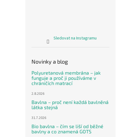
Sledovat na Instagramu
Novinky a blog
Polyuretanová membrána – jak
funguje a proč ji používáme v
chráničích matrací
2.8.2026
Bavlna – proč není každá bavlněná
látka stejná
31.7.2026
Bio bavlna – čím se liší od běžné
bavlny a co znamená GOTS