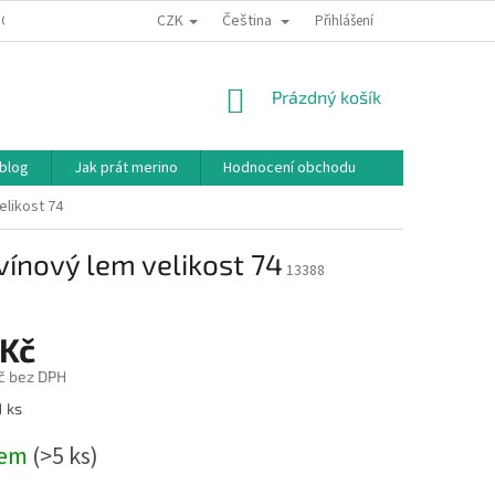
CZK
Čeština
ODNÍ PODMÍNKY
PODMÍNKY OCHRANY OSOBNÍCH ÚDAJŮ
Přihlášení
JAK NAKU
NÁKUPNÍ
Prázdný košík
KOŠÍK
 blog
Jak prát merino
Hodnocení obchodu
elikost 74
vínový lem velikost 74
13388
 Kč
č bez DPH
1 ks
dem
(>5 ks)