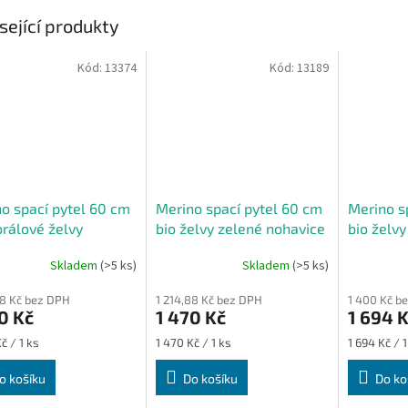
sející produkty
Kód:
13374
Kód:
13189
o spací pytel 60 cm
Merino spací pytel 60 cm
Merino s
orálové želvy
bio želvy zelené nohavice
bio želv
vice
Skladem
(>5 ks)
Skladem
(>5 ks)
88 Kč bez DPH
1 214,88 Kč bez DPH
1 400 Kč b
0 Kč
1 470 Kč
1 694 
Měrná
Měrná
č / 1 ks
1 470 Kč / 1 ks
1 694 Kč / 1
cena:
cena:
o košíku
Do košíku
Do ko