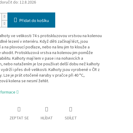
oručit do:
12.8.2026
Přidat do košíku
lhoty ve velikosti 74 s protiskluzovou vrstvou na kolenou
lné lezení v interiéru. Když děti začínají lézt, jsou
í a na plovoucí podlaze, nebo na linu jim to klouže a
uhodit. Protiskluzová vrstva na kolenou jim pomůže
tabilitu. Kalhoty mají lem v pase i na nohavicích a
, nebo natažením je lze používat delší dobu než kalhoty
- vydrží i přes dvě velikosti. Kalhoty jsou vyrobené v ČR z
y. Lze je prát otočené naruby v pračce při 40 °C,
zová kolena se nesmí žehlit.
informace
ZEPTAT SE
HLÍDAT
SDÍLET