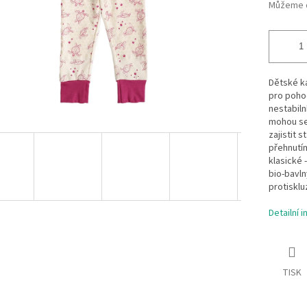
Můžeme d
Dětské ka
pro pohod
nestabiln
mohou se 
zajistit s
přehnutím
klasické 
bio-bavln
protisklu
Detailní 
TISK