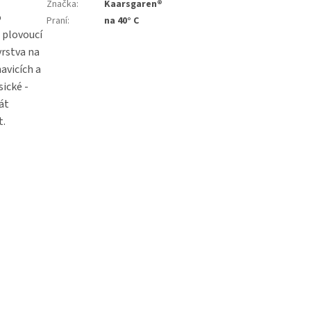
Značka
:
Kaarsgaren®
o
Praní
:
na 40° C
a plovoucí
vrstva na
avicích a
ické -
rát
t.