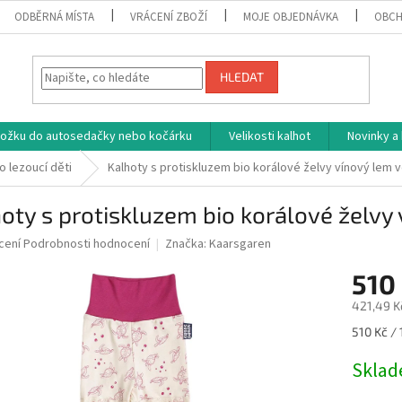
ODBĚRNÁ MÍSTA
VRÁCENÍ ZBOŽÍ
MOJE OBJEDNÁVKA
OBCH
HLEDAT
vložku do autosedačky nebo kočárku
Velikosti kalhot
Novinky a
o lezoucí děti
Kalhoty s protiskluzem bio korálové želvy vínový lem v
oty s protiskluzem bio korálové želvy 
né
cení
Podrobnosti hodnocení
Značka:
Kaarsgaren
ní
510
u
421,49 K
Měrná
510 Kč / 
cena:
ek.
Skla