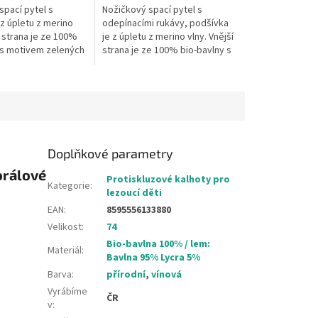
spací pytel s
Nožičkový spací pytel s
z úpletu z merino
odepínacími rukávy, podšívka
í strana je ze 100%
je z úpletu z merino vlny. Vnější
 s motivem zelených
strana je ze 100% bio-bavlny s
élka spacího pytle je
motivem želviček. Délka
je délka miminka od...
spacího pytle je 60 cm - to je...
Doplňkové parametry
orálové
Protiskluzové kalhoty pro
Kategorie
:
lezoucí děti
EAN
:
8595556133880
Velikost
:
74
Bio-bavlna 100% / lem:
Materiál
:
Bavlna 95% Lycra 5%
Barva
:
přírodní
,
vínová
Vyrábíme
ČR
v
: