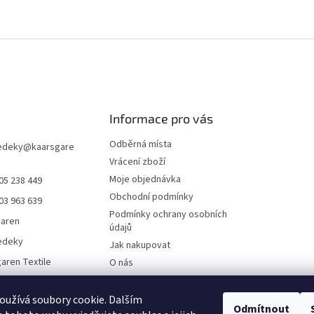
Informace pro vás
Odběrná místa
edeky
@
kaarsgare
Vrácení zboží
Moje objednávka
05 238 449
Obchodní podmínky
03 963 639
Podmínky ochrany osobních
garen
údajů
edeky
Jak nakupovat
aren Textile
O nás
Doklady ke stažení
On-line platby
užívá soubory cookie. Dalším
Odmítnout