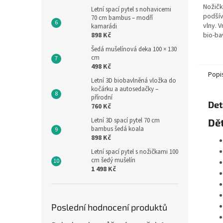
Nožičk
Letní spací pytel s nohavicemi
podšív
70 cm bambus – modří
vlny. 
kamarádi
898 Kč
bio-ba
korálo
Šedá mušelínová deka 100 × 130
spacího
cm
délka 
498 Kč
Popi
Letní 3D biobavlněná vložka do
kočárku a autosedačky –
přírodní
Det
760 Kč
Letní 3D spací pytel 70 cm
Dět
bambus šedá koala
898 Kč
Letní spací pytel s nožičkami 100
cm šedý mušelín
1 498 Kč
Poslední hodnocení produktů