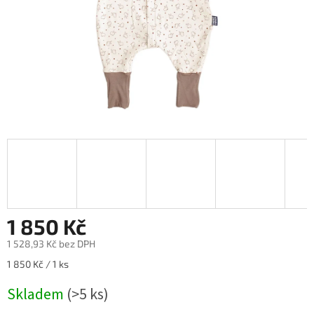
1 850 Kč
1 528,93 Kč bez DPH
Měrná
1 850 Kč / 1 ks
cena:
Skladem
(>5 ks)