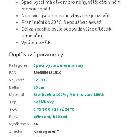
Spací pytel má otvory pro nohy, větší děti v něm
mohou chodit.
Nohavice jsou z merino vlny a lze je uzavřít.
Praní ruční do 30 °C. Nepoužívat aviváž!
Délka spacího pytle odpovídá výšce dítěte k
ramenům.
Vyrábíme v ČR.
Doplňkové parametry
Kategorie
:
Spací pytle z merino vlny
EAN
:
8595556131510
Velikost
:
92 - 110
Délka
:
80 cm
Materiál
:
Bio-bavlna 100% / Merino vlna 100%
Typ
:
nožičkový
TOG
:
0.75 TOG / 18 až 24 °C
Barva
:
přírodní
,
béžová
Vyrábíme v
:
ČR
Značka
:
Kaarsgaren®