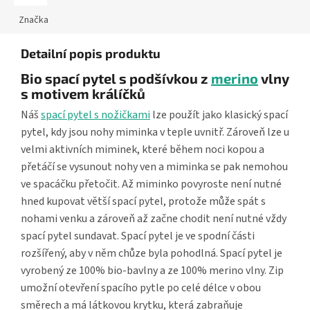
Značka
Detailní popis produktu
Bio spací pytel s podšívkou z
merino
vlny
s motivem králíčků
Náš
spací pytel s nožičkami
lze použít jako klasický spací
pytel, kdy jsou nohy miminka v teple uvnitř. Zároveň lze u
velmi aktivních miminek, které během noci kopou a
přetáčí se vysunout nohy ven a miminka se pak nemohou
ve spacáčku přetočit. Až miminko povyroste není nutné
hned kupovat větší spací pytel, protože může spát s
nohami venku a zároveň až začne chodit není nutné vždy
spací pytel sundavat. Spací pytel je ve spodní části
rozšířený, aby v něm chůze byla pohodlná. Spací pytel je
vyrobený ze 100% bio-bavlny a ze 100% merino vlny. Zip
umožní otevření spacího pytle po celé délce v obou
směrech a má látkovou krytku, která zabraňuje