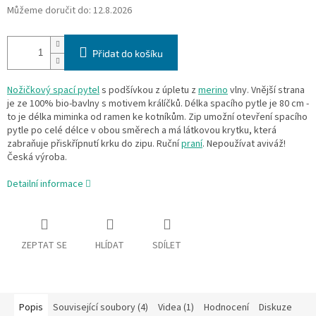
Můžeme doručit do:
12.8.2026
Přidat do košíku
Nožičkový spací pytel
s podšívkou z úpletu z
merino
vlny. Vnější strana
je ze 100% bio-bavlny s motivem králíčků. Délka spacího pytle je 80 cm -
to je délka miminka od ramen ke kotníkům. Zip umožní otevření spacího
pytle po celé délce v obou směrech a má látkovou krytku, která
zabraňuje přiskřípnutí krku do zipu. Ruční
praní
. Nepoužívat aviváž!
Česká výroba.
Detailní informace
ZEPTAT SE
HLÍDAT
SDÍLET
Popis
Související soubory (4)
Videa (1)
Hodnocení
Diskuze