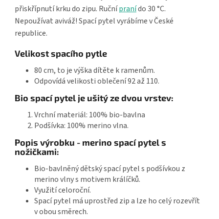
přiskřípnutí krku do zipu. Ruční
praní
do 30 °C.
Nepoužívat aviváž! Spací pytel vyrábíme v České
republice.
Velikost spacího pytle
80 cm, to je výška dítěte k ramenům.
Odpovídá velikosti oblečení 92 až 110.
Bio spací pytel je ušitý ze dvou vrstev:
Vrchní materiál: 100% bio-bavlna
Podšívka: 100% merino vlna.
Popis výrobku - merino spací pytel s
nožičkami:
Bio-bavlněný dětský spací pytel s podšívkou z
merino vlny s motivem králíčků.
Využití celoroční.
Spací pytel má uprostřed zip a lze ho celý rozevřít
v obou směrech.