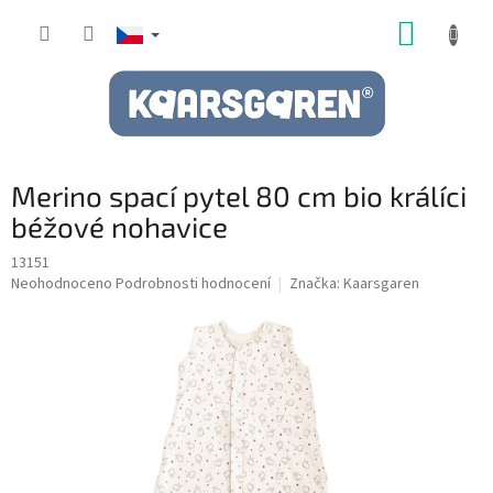
Přejít
NÁKUP
na
obsah
KOŠÍK
Merino spací pytel 80 cm bio králíci
béžové nohavice
13151
Průměrné
Neohodnoceno
Podrobnosti hodnocení
Značka:
Kaarsgaren
hodnocení
produktu
je
0,0
z
5
hvězdiček.