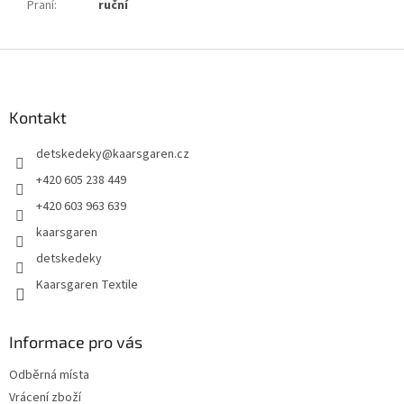
Praní
:
ruční
Z
á
p
a
Kontakt
t
detskedeky
@
kaarsgaren.cz
í
+420 605 238 449
+420 603 963 639
kaarsgaren
detskedeky
Kaarsgaren Textile
Informace pro vás
Odběrná místa
Vrácení zboží