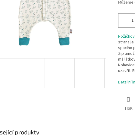
Můžeme d
Nožičkový
strana je
spacího p
Zip umožn
má látkov
Nohavice 
uzavřít. 
Detailní 
TISK
sející produkty