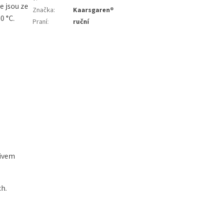
e jsou ze
Značka
:
Kaarsgaren®
0 °C.
Praní
:
ruční
tivem
ch.