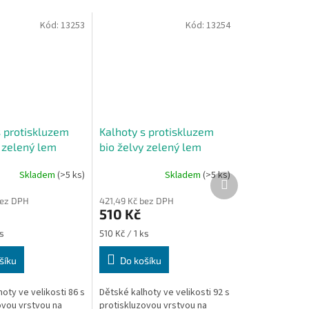
Kód:
13253
Kód:
13254
s protiskluzem
Kalhoty s protiskluzem
y zelený lem
bio želvy zelený lem
86
velikost 92
Skladem
(>5 ks)
Skladem
(>5 ks)
Další
produkt
bez DPH
421,49 Kč bez DPH
510 Kč
Měrná
s
510 Kč / 1 ks
cena:
šíku
Do košíku
oty ve velikosti 86 s
Dětské kalhoty ve velikosti 92 s
ovou vrstvou na
protiskluzovou vrstvou na