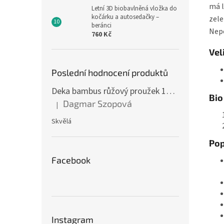
má l
Letní 3D biobavlněná vložka do
kočárku a autosedačky –
zele
beránci
Nepo
760 Kč
Vel
Poslední hodnocení produktů
Deka bambus růžový proužek 160 x 200 cm
Bio
Dagmar Szopová
|
Hodnocení produktu je 5 z 5 hvězdiček.
Skvělá
Pop
Facebook
Instagram