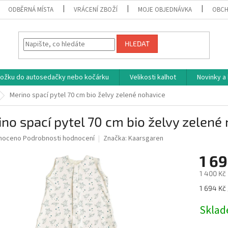
ODBĚRNÁ MÍSTA
VRÁCENÍ ZBOŽÍ
MOJE OBJEDNÁVKA
OBCH
HLEDAT
vložku do autosedačky nebo kočárku
Velikosti kalhot
Novinky a
Merino spací pytel 70 cm bio želvy zelené nohavice
no spací pytel 70 cm bio želvy zelené
né
noceno
Podrobnosti hodnocení
Značka:
Kaarsgaren
ní
1 69
u
1 400 Kč
Měrná
1 694 Kč 
cena:
ek.
Skla