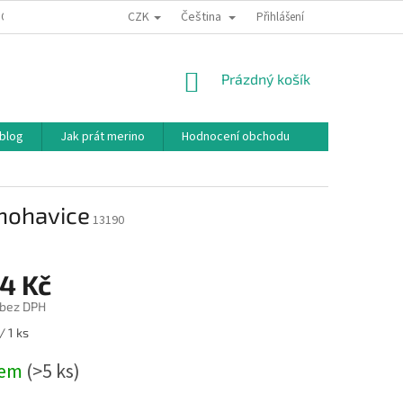
CZK
Čeština
ODNÍ PODMÍNKY
PODMÍNKY OCHRANY OSOBNÍCH ÚDAJŮ
Přihlášení
JAK NAKU
NÁKUPNÍ
Prázdný košík
KOŠÍK
 blog
Jak prát merino
Hodnocení obchodu
 nohavice
13190
4 Kč
 bez DPH
/ 1 ks
dem
(>5 ks)