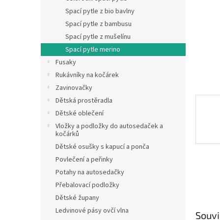
n
Spací pytle z bio bavlny
e
Spací pytle z bambusu
l
Spací pytle z mušelínu
Spací pytle merino
Fusaky
Rukávníky na kočárek
Zavinovačky
Dětská prostěradla
Dětské oblečení
Vložky a podložky do autosedaček a
kočárků
Dětské osušky s kapucí a ponča
Povlečení a peřinky
Potahy na autosedačky
Přebalovací podložky
Dětské župany
Ledvinové pásy ovčí vlna
Souvi