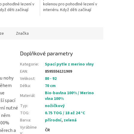
o pohodlné lezení v
kolenou pro pohodlné lezení v
Když děti začínají
interiéru. Když děti začínají
estabilní a na
lézt, jsou nestabilní a na
odlaze, nebo na
plovoucí podlaze, nebo na
linu...
ze
Značka
Doplňkové parametry
Kategorie
:
Spací pytle z merino vlny
EAN
:
8595556131909
ou nohy
Velikost
:
80 - 92
 během
Délka
:
70 cm
 ve
Bio-bavlna 100% / Merino
Materiál
:
vlna 100%
ší spací
Typ
:
nožičkový
ení nutné
TOG
:
0.75 TOG / 18 až 24 °C
 v něm
Barva
:
přírodní
,
zelená
 100%
Vyrábíme
měrech a
ČR
v
: