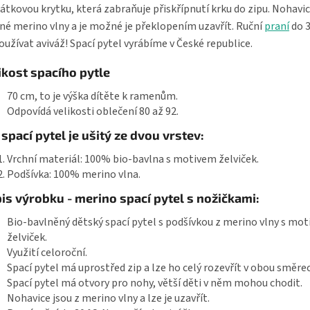
átkovou krytku, která zabraňuje přiskřípnutí krku do zipu. Nohavic
né merino vlny a je možné je překlopením uzavřít. Ruční
praní
do 3
užívat aviváž! Spací pytel vyrábíme v České republice.
ikost spacího pytle
70 cm, to je výška dítěte k ramenům.
Odpovídá velikosti oblečení 80 až 92.
 spací pytel je ušitý ze dvou vrstev:
Vrchní materiál: 100% bio-bavlna s motivem želviček.
Podšívka: 100% merino vlna.
is výrobku - merino spací pytel s nožičkami:
Bio-bavlněný dětský spací pytel s podšívkou z merino vlny s mo
želviček.
Využití celoroční.
Spací pytel má uprostřed zip a lze ho celý rozevřít v obou směre
Spací pytel má otvory pro nohy, větší děti v něm mohou chodit.
Nohavice jsou z merino vlny a lze je uzavřít.