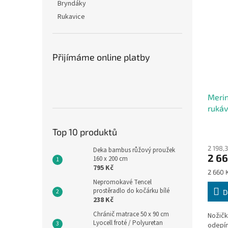
Bryndáky
Rukavice
Přijímáme online platby
Merin
rukáv
zelen
Top 10 produktů
2 198,
Deka bambus růžový proužek
2 66
160 x 200 cm
795 Kč
Měrná
2 660 K
cena:
Nepromokavé Tencel
prostěradlo do kočárku bílé
D
238 Kč
Chránič matrace 50 x 90 cm
Nožičk
Lyocell froté / Polyuretan
odepín