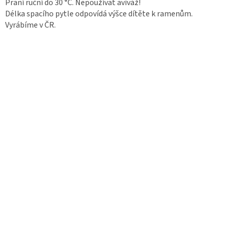
Praní ruční do 30 °C. Nepoužívat aviváž!
Délka spacího pytle odpovídá výšce dítěte k ramenům.
Vyrábíme v ČR.