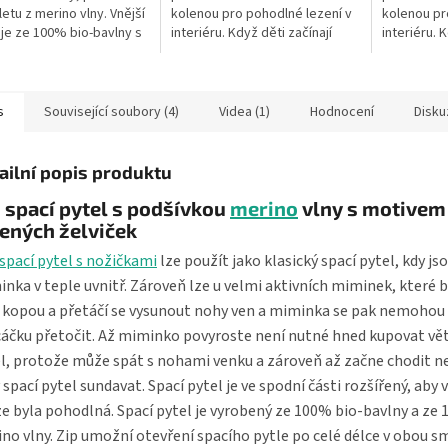
letu z merino vlny. Vnější
kolenou pro pohodlné lezení v
kolenou pr
 je ze 100% bio-bavlny s
interiéru. Když děti začínají
interiéru. 
m želviček. Délka
lézt, jsou nestabilní a na
lézt, jsou n
 pytle je 70 cm - to je...
plovoucí podlaze, nebo na
plovoucí p
linu...
linu...
s
Související soubory (4)
Videa (1)
Hodnocení
Disku
ailní popis produktu
 spací pytel s podšívkou
merino
vlny s motivem
ených želviček
spací pytel s nožičkami
lze použít jako klasický spací pytel, kdy js
nka v teple uvnitř. Zároveň lze u velmi aktivních miminek, které
 kopou a přetáčí se vysunout nohy ven a miminka se pak nemohou
áčku přetočit. Až miminko povyroste není nutné hned kupovat vět
l, protože může spát s nohami venku a zároveň až začne chodit n
 spací pytel sundavat. Spací pytel je ve spodní části rozšířený, aby
e byla pohodlná. Spací pytel je vyrobený ze 100% bio-bavlny a ze
no vlny. Zip umožní otevření spacího pytle po celé délce v obou s