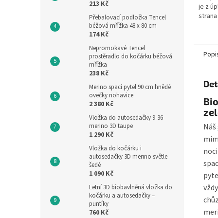
213 Kč
je z úp
strana
Přebalovací podložka Tencel
motive
béžová mřížka 48 x 80 cm
174 Kč
spacího
Nepromokavé Tencel
Popi
prostěradlo do kočárku béžová
mřížka
238 Kč
Det
Merino spací pytel 90 cm hnědé
ovečky nohavice
Bio
2 380 Kč
zel
Vložka do autosedačky 9-36
Náš
merino 3D taupe
1 290 Kč
mimi
Vložka do kočárku i
noci
autosedačky 3D merino světle
spac
šedé
1 090 Kč
pyte
vždy
Letní 3D biobavlněná vložka do
kočárku a autosedačky –
chůz
puntíky
meri
760 Kč