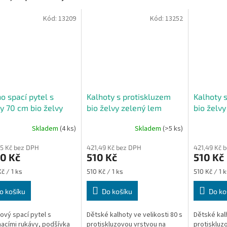
Kód:
13209
Kód:
13252
o spací pytel s
Kalhoty s protiskluzem
Kalhoty 
y 70 cm bio želvy
bio želvy zelený lem
bio želv
é nohavice
velikost 80
velikost 
Skladem
(4 ks)
Skladem
(>5 ks)
Průměrné
hodnocení
35 Kč bez DPH
421,49 Kč bez DPH
421,49 Kč 
produktu
0 Kč
510 Kč
510 Kč
je
5,0
Měrná
Měrná
č / 1 ks
510 Kč / 1 ks
510 Kč / 1 k
z
cena:
cena:
5
o košíku
Do košíku
Do ko
hvězdiček.
ový spací pytel s
Dětské kalhoty ve velikosti 80 s
Dětské kalh
acími rukávy, podšívka
protiskluzovou vrstvou na
protiskluz