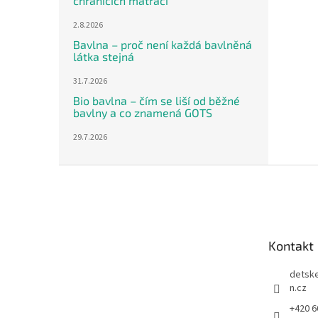
chráničích matrací
2.8.2026
Bavlna – proč není každá bavlněná
látka stejná
31.7.2026
Bio bavlna – čím se liší od běžné
bavlny a co znamená GOTS
29.7.2026
Z
á
p
a
t
Kontakt
í
detsk
n.cz
+420 6