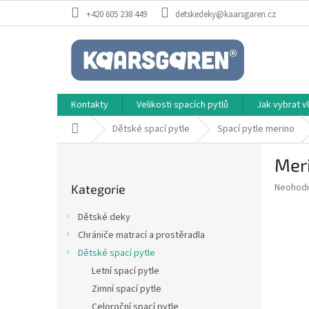
Přejít
+420 605 238 449
detskedeky@kaarsgaren.cz
na
obsah
Kontakty
Velikosti spacích pytlů
Jak vybrat 
Domů
Dětské spací pytle
Spací pytle merino
P
Meri
o
Přeskočit
s
Průměr
Neohod
Kategorie
kategorie
t
hodnoce
r
produkt
Dětské deky
a
je
Chrániče matrací a prostěradla
0,0
n
z
Dětské spací pytle
n
5
í
Letní spací pytle
hvězdič
p
Zimní spací pytle
a
Celoroční spací pytle