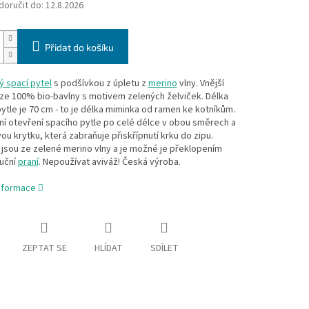
oručit do:
12.8.2026
Přidat do košíku
 spací pytel
s podšívkou z úpletu z
merino
vlny. Vnější
 ze 100% bio-bavlny s motivem zelených želviček. Délka
ytle je 70 cm - to je délka miminka od ramen ke kotníkům.
í otevření spacího pytle po celé délce v obou směrech a
ou krytku, která zabraňuje přiskřípnutí krku do zipu.
jsou ze zelené merino vlny a je možné je překlopením
Ruční
praní
. Nepoužívat aviváž! Česká výroba.
informace
ZEPTAT SE
HLÍDAT
SDÍLET