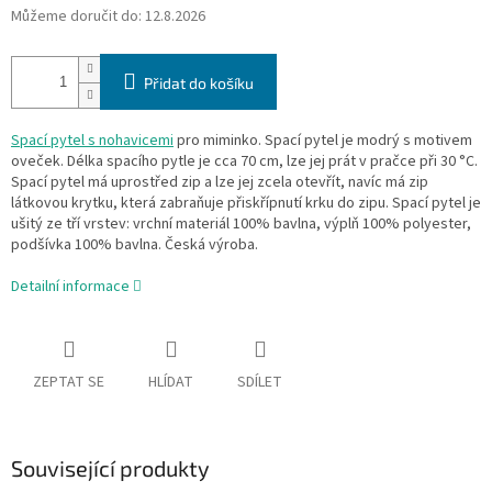
Můžeme doručit do:
12.8.2026
Přidat do košíku
Spací pytel s nohavicemi
pro miminko. Spací pytel je modrý s motivem
oveček. Délka spacího pytle je cca 70 cm, lze jej prát v pračce při 30 °C.
Spací pytel má uprostřed zip a lze jej zcela otevřít, navíc má zip
látkovou krytku, která zabraňuje přiskřípnutí krku do zipu. Spací pytel je
ušitý ze tří vrstev: vrchní materiál 100% bavlna, výplň 100% polyester,
podšívka 100% bavlna. Česká výroba.
Detailní informace
ZEPTAT SE
HLÍDAT
SDÍLET
Související produkty