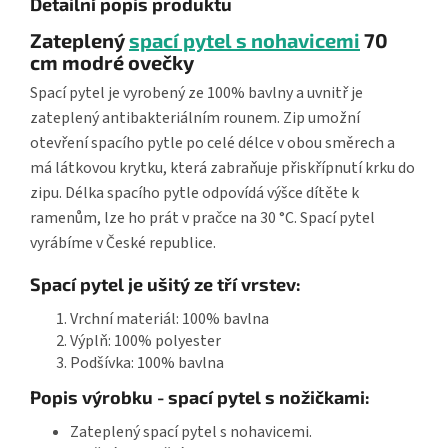
Detailní popis produktu
Zateplený
spací pytel s nohavicemi
70
cm modré ovečky
Spací pytel je vyrobený ze 100% bavlny a uvnitř je
zateplený antibakteriálním rounem. Zip umožní
otevření spacího pytle po celé délce v obou směrech a
má látkovou krytku, která zabraňuje přiskřípnutí krku do
zipu. Délka spacího pytle odpovídá výšce dítěte k
ramenům, lze ho prát v pračce na 30 °C. Spací pytel
vyrábíme v České republice.
Spací pytel je ušitý ze tří vrstev:
Vrchní materiál: 100% bavlna
Výplň: 100% polyester
Podšívka: 100% bavlna
Popis výrobku - spací pytel s nožičkami:
Zateplený spací pytel s nohavicemi.