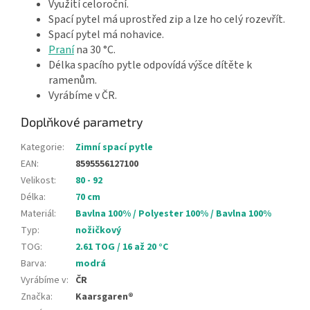
Využití celoroční.
Spací pytel má uprostřed zip a lze ho celý rozevřít.
Spací pytel má nohavice.
Praní
na 30 °C.
Délka spacího pytle odpovídá výšce dítěte k
ramenům.
Vyrábíme v ČR.
Doplňkové parametry
Kategorie
:
Zimní spací pytle
EAN
:
8595556127100
Velikost
:
80 - 92
Délka
:
70 cm
Materiál
:
Bavlna 100% / Polyester 100% / Bavlna 100%
Typ
:
nožičkový
TOG
:
2.61 TOG / 16 až 20 °C
Barva
:
modrá
Vyrábíme v
:
ČR
Značka
:
Kaarsgaren®