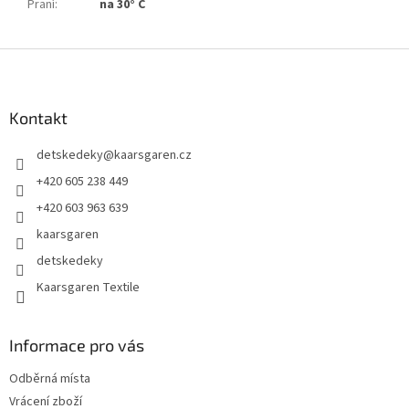
Praní
:
na 30° C
Z
á
p
a
Kontakt
t
detskedeky
@
kaarsgaren.cz
í
+420 605 238 449
+420 603 963 639
kaarsgaren
detskedeky
Kaarsgaren Textile
Informace pro vás
Odběrná místa
Vrácení zboží