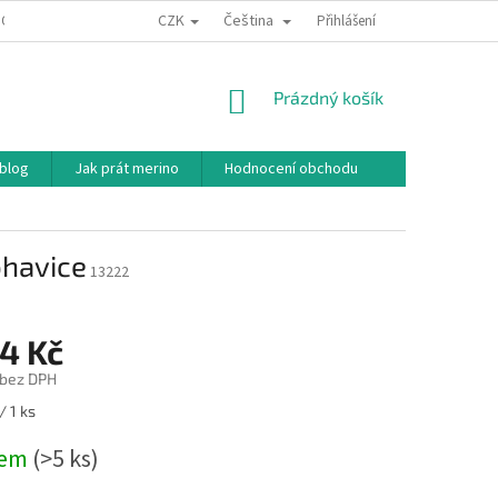
CZK
Čeština
ODNÍ PODMÍNKY
PODMÍNKY OCHRANY OSOBNÍCH ÚDAJŮ
Přihlášení
JAK NAKU
NÁKUPNÍ
Prázdný košík
KOŠÍK
 blog
Jak prát merino
Hodnocení obchodu
ohavice
13222
4 Kč
 bez DPH
/ 1 ks
dem
(>5 ks)