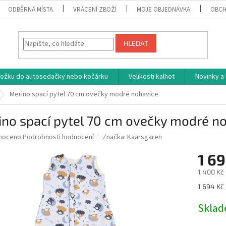
ODBĚRNÁ MÍSTA
VRÁCENÍ ZBOŽÍ
MOJE OBJEDNÁVKA
OBCH
HLEDAT
vložku do autosedačky nebo kočárku
Velikosti kalhot
Novinky a
Merino spací pytel 70 cm ovečky modré nohavice
ino spací pytel 70 cm ovečky modré n
né
noceno
Podrobnosti hodnocení
Značka:
Kaarsgaren
ní
1 69
u
1 400 Kč
Měrná
1 694 Kč 
cena:
ek.
Skla