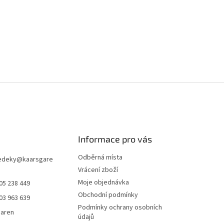
Informace pro vás
Odběrná místa
edeky
@
kaarsgare
Vrácení zboží
Moje objednávka
05 238 449
Obchodní podmínky
03 963 639
Podmínky ochrany osobních
garen
údajů