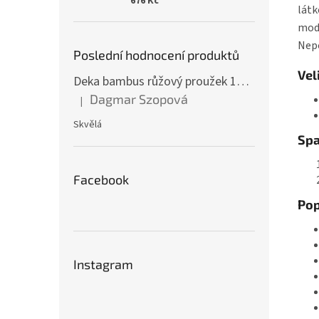
676 Kč
látk
modr
Nepo
Poslední hodnocení produktů
Vel
Deka bambus růžový proužek 160 x 200 cm
Dagmar Szopová
|
Hodnocení produktu je 5 z 5 hvězdiček.
Skvělá
Spa
Facebook
Pop
Instagram