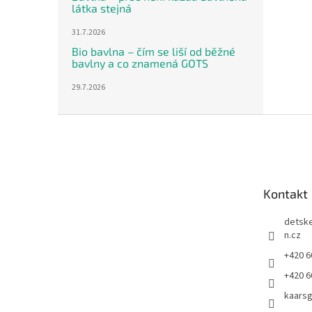
látka stejná
31.7.2026
Bio bavlna – čím se liší od běžné
bavlny a co znamená GOTS
29.7.2026
Z
á
p
a
t
Kontakt
í
detsk
n.cz
+420 6
+420 6
kaars