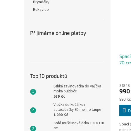
Bryndáky
Rukavice
Přijímáme online platby
Spací
70 c
Top 10 produktů
818,18
Lehká zavinovačka do vajíčka
990
moka buldočci
539 Kč
Měrná
990 Kč 
cena:
Vložka do kočárku i
autosedačky 3D merino taupe
D
1 090 Kč
Šedá mušelínová deka 100 × 130
Spací 
cm
mimink