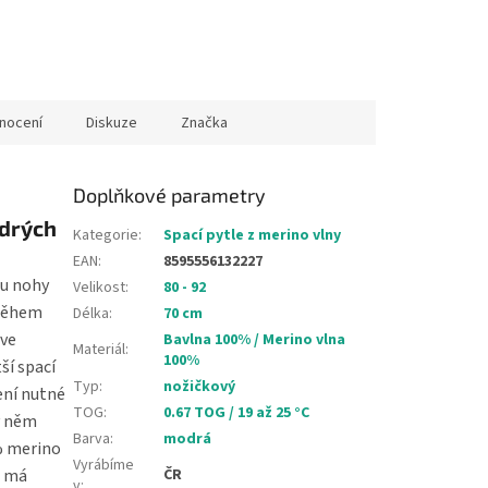
nocení
Diskuze
Značka
Doplňkové parametry
drých
Kategorie
:
Spací pytle z merino vlny
EAN
:
8595556132227
ou nohy
Velikost
:
80 - 92
 během
Délka
:
70 cm
 ve
Bavlna 100% / Merino vlna
Materiál
:
100%
ší spací
Typ
:
nožičkový
ení nutné
TOG
:
0.67 TOG / 19 až 25 °C
 v něm
Barva
:
modrá
% merino
Vyrábíme
a má
ČR
v
: