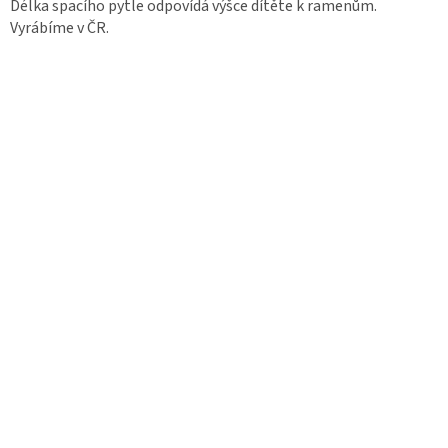
Délka spacího pytle odpovídá výšce dítěte k ramenům.
Vyrábíme v ČR.