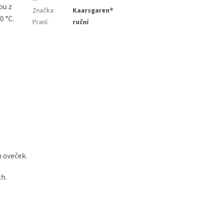
ou z
Značka
:
Kaarsgaren®
0 °C.
Praní
:
ruční
m oveček.
ch.