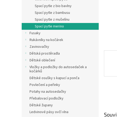
n
Spací pytle z bio bavlny
e
Spací pytle z bambusu
l
Spací pytle z mušelínu
Spací pytle merino
Fusaky
Rukávníky na kočárek
Zavinovačky
Dětská prostěradla
Dětské oblečení
Vložky a podložky do autosedaček a
kočárků
Dětské osušky s kapucí a ponča
Povlečení a peřinky
Potahy na autosedačky
Přebalovací podložky
Dětské župany
Ledvinové pásy ovčí vlna
Souvi