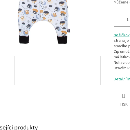
Můžeme d
Nožičkový
strana j
spacího p
Zip umožn
má látkov
Nohavice 
uzavřít. 
Detailní 
TISK
sející produkty