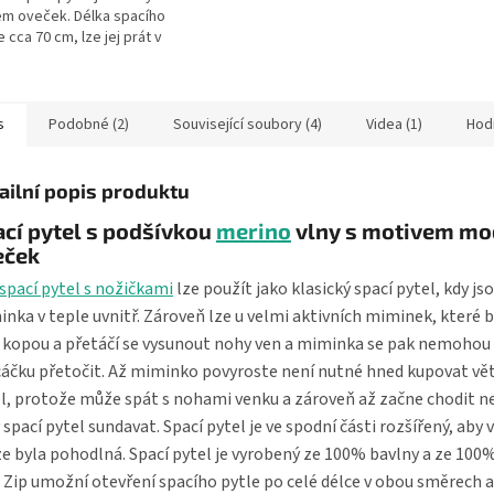
m oveček. Délka spacího
e cca 70 cm, lze jej prát v
 při 30 °C. Spací pytel má
ed zip a...
s
Podobné (2)
Související soubory (4)
Videa (1)
Hod
ailní popis produktu
cí pytel s podšívkou
merino
vlny s motivem mo
eček
spací pytel s nožičkami
lze použít jako klasický spací pytel, kdy js
nka v teple uvnitř. Zároveň lze u velmi aktivních miminek, které
 kopou a přetáčí se vysunout nohy ven a miminka se pak nemohou
áčku přetočit. Až miminko povyroste není nutné hned kupovat vět
l, protože může spát s nohami venku a zároveň až začne chodit n
 spací pytel sundavat. Spací pytel je ve spodní části rozšířený, aby
e byla pohodlná. Spací pytel je vyrobený ze 100% bavlny a ze 100
. Zip umožní otevření spacího pytle po celé délce v obou směrech 