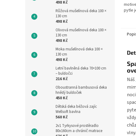
498 Kč
motive
pytle j
Růžová mušelínová deka 100 ×
pračce
130 cm
498 Kč
uprostř
Olivová mušelínová deka 100 ×
Popi
130 cm
498 Kč
Moka mušelínová deka 100 ×
Det
130 cm
498 Kč
Spa
Letní bavlněná deka 70×100 cm
ov
– buldočci
216 Kč
Náš
mimi
Oboustranná bambusová deka
hnědý buldoček
noci
450 Kč
spac
Dětská deka béžová zajíc
pyte
Wellsoft bavlna
vždy
560 Kč
chůz
2v1 Tyrkysové prostěradlo
80x160cm a chránič matrace
vlny