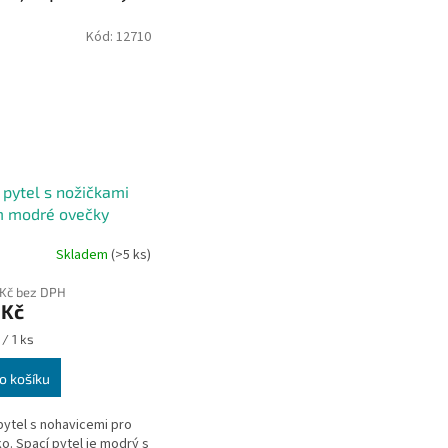
Kód:
12710
 pytel s nožičkami
m modré ovečky
Skladem
(>5 ks)
 Kč bez DPH
 Kč
/ 1 ks
o košíku
pytel s nohavicemi pro
o. Spací pytel je modrý s