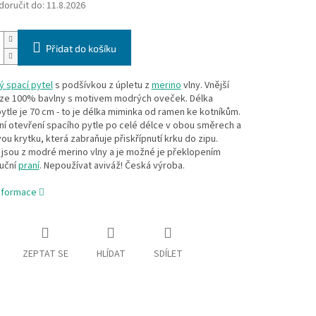
oručit do:
11.8.2026
Přidat do košíku
 spací pytel
s podšívkou z úpletu z
merino
vlny. Vnější
e ze 100% bavlny s motivem modrých oveček. Délka
ytle je 70 cm - to je délka miminka od ramen ke kotníkům.
í otevření spacího pytle po celé délce v obou směrech a
ou krytku, která zabraňuje přiskřípnutí krku do zipu.
jsou z modré merino vlny a je možné je překlopením
Ruční
praní
. Nepoužívat aviváž! Česká výroba.
informace
ZEPTAT SE
HLÍDAT
SDÍLET