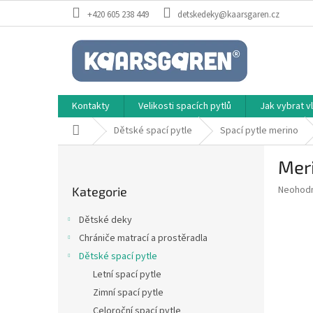
Přejít
+420 605 238 449
detskedeky@kaarsgaren.cz
na
obsah
Kontakty
Velikosti spacích pytlů
Jak vybrat 
Domů
Dětské spací pytle
Spací pytle merino
P
Mer
o
Přeskočit
s
Průměr
Neohod
Kategorie
kategorie
t
hodnoce
r
produkt
Dětské deky
a
je
Chrániče matrací a prostěradla
0,0
n
z
Dětské spací pytle
n
5
í
Letní spací pytle
hvězdič
p
Zimní spací pytle
a
Celoroční spací pytle