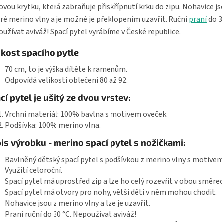
ovou krytku, která zabraňuje přiskřípnutí krku do zipu. Nohavice js
é merino vlny a je možné je překlopením uzavřít. Ruční
praní
do 3
užívat aviváž! Spací pytel vyrábíme v České republice.
ikost spacího pytle
70 cm, to je výška dítěte k ramenům.
Odpovídá velikosti oblečení 80 až 92.
cí pytel je ušitý ze dvou vrstev:
Vrchní materiál: 100% bavlna s motivem oveček.
Podšívka: 100% merino vlna.
is výrobku - merino spací pytel s nožičkami:
Bavlněný dětský spací pytel s podšívkou z merino vlny s motive
Využití celoroční.
Spací pytel má uprostřed zip a lze ho celý rozevřít v obou směre
Spací pytel má otvory pro nohy, větší děti v něm mohou chodit.
Nohavice jsou z merino vlny a lze je uzavřít.
Praní ruční do 30 °C. Nepoužívat aviváž!