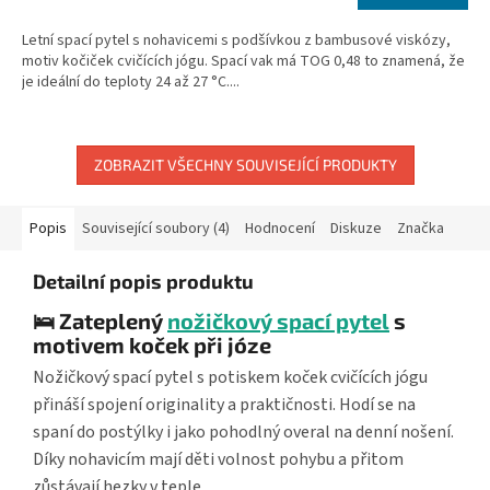
cena:
Letní spací pytel s nohavicemi s podšívkou z bambusové viskózy,
motiv kočiček cvičících jógu. Spací vak má TOG 0,48 to znamená, že
je ideální do teploty 24 až 27 °C....
ZOBRAZIT VŠECHNY SOUVISEJÍCÍ PRODUKTY
Popis
Související soubory (4)
Hodnocení
Diskuze
Značka
Detailní popis produktu
🛌 Zateplený
nožičkový spací pytel
s
motivem koček při józe
Nožičkový spací pytel s potiskem koček cvičících jógu
přináší spojení originality a praktičnosti. Hodí se na
spaní do postýlky i jako pohodlný overal na denní nošení.
Díky nohavicím mají děti volnost pohybu a přitom
zůstávají hezky v teple.