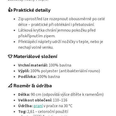
👍 Praktické detaily
Zip uprostřed lze rozepnout obousměrně po celé
délce – praktické při oblékání i přebalování.
Látková krytka chrání jemnou pokožku před
přiskřípnutím zipem.
Překlápěcí náplety udrží nožičky v teple, nebo je
nechají volně venku.
👕 Materiálové složení
Vrchní materiál:
100% bavlna
Výplň:
100% polyester (antibakteriální rouno)
Podšívka:
100% bavlna
📐 Rozměr & údržba
Délka:
90 cm (odpovídá výšce dítěte k ramenům)
Velikost oblečení:
110–116
Údržba:
praní
v pračce na 30 °C
Tog:
2,61 – celoroční použití