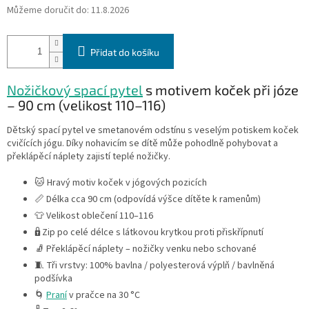
Můžeme doručit do:
11.8.2026
Přidat do košíku
Nožičkový spací pytel
s motivem koček při józe
– 90 cm (velikost 110–116)
Dětský spací pytel ve smetanovém odstínu s veselým potiskem koček
cvičících jógu. Díky nohavicím se dítě může pohodlně pohybovat a
překlápěcí náplety zajistí teplé nožičky.
🐱 Hravý motiv koček v jógových pozicích
📏 Délka cca 90 cm (odpovídá výšce dítěte k ramenům)
👕 Velikost oblečení 110–116
🔒 Zip po celé délce s látkovou krytkou proti přiskřípnutí
🧦 Překlápěcí náplety – nožičky venku nebo schované
🧵 Tři vrstvy: 100% bavlna / polyesterová výplň / bavlněná
podšívka
🌀
Praní
v pračce na 30 °C