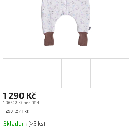
1 290 Kč
1 066,12 Kč bez DPH
Měrná
1 290 Kč / 1 ks
cena:
Skladem
(>5 ks)