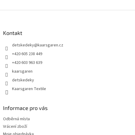
Z
á
p
a
Kontakt
t
detskedeky
@
kaarsgaren.cz
í
+420 605 238 449
+420 603 963 639
kaarsgaren
detskedeky
Kaarsgaren Textile
Informace pro vás
Odběrná místa
Vrácení zboží
Moje objednávka