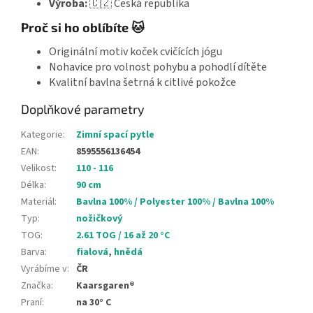
Výroba:
🇨🇿 Česká republika
Proč si ho oblíbíte 🐱
Originální motiv koček cvičících jógu
Nohavice pro volnost pohybu a pohodlí dítěte
Kvalitní bavlna šetrná k citlivé pokožce
Doplňkové parametry
Kategorie
:
Zimní spací pytle
EAN
:
8595556136454
Velikost
:
110 - 116
Délka
:
90 cm
Materiál
:
Bavlna 100% / Polyester 100% / Bavlna 100%
Typ
:
nožičkový
TOG
:
2.61 TOG / 16 až 20 °C
Barva
:
fialová
,
hnědá
Vyrábíme v
:
ČR
Značka
:
Kaarsgaren®
Praní
:
na 30° C