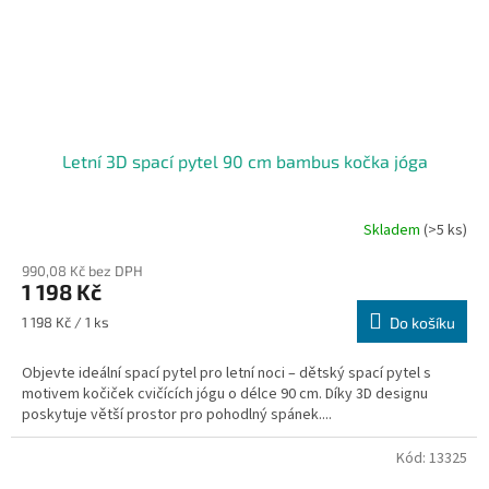
Letní 3D spací pytel 90 cm bambus kočka jóga
Skladem
(>5 ks)
990,08 Kč bez DPH
1 198 Kč
Měrná
1 198 Kč / 1 ks
Do košíku
cena:
Objevte ideální spací pytel pro letní noci – dětský spací pytel s
motivem kočiček cvičících jógu o délce 90 cm. Díky 3D designu
poskytuje větší prostor pro pohodlný spánek....
Kód:
13325