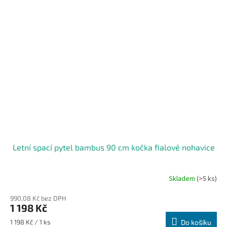
Letní spací pytel bambus 90 cm kočka fialové nohavice
Skladem
(>5 ks)
990,08 Kč bez DPH
1 198 Kč
Měrná
1 198 Kč / 1 ks
Do košíku