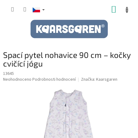
Přejít
NÁKUP
na
obsah
KOŠÍK
Spací pytel nohavice 90 cm – kočky
cvičící jógu
13645
Průměrné
Neohodnoceno
Podrobnosti hodnocení
Značka:
Kaarsgaren
hodnocení
produktu
je
0,0
z
5
hvězdiček.