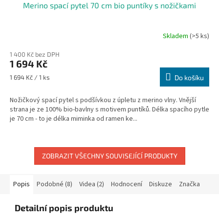
Merino spací pytel 70 cm bio puntíky s nožičkami
Skladem
(>5 ks)
Průměrné
hodnocení
1 400 Kč bez DPH
produktu
1 694 Kč
je
5,0
Měrná
1 694 Kč / 1 ks
Do košíku
z
cena:
5
Nožičkový spací pytel s podšívkou z úpletu z merino vlny. Vnější
hvězdiček.
strana je ze 100% bio-bavlny s motivem puntíků. Délka spacího pytle
je 70 cm - to je délka miminka od ramen ke...
ZOBRAZIT VŠECHNY SOUVISEJÍCÍ PRODUKTY
Popis
Podobné (8)
Videa (2)
Hodnocení
Diskuze
Značka
Detailní popis produktu