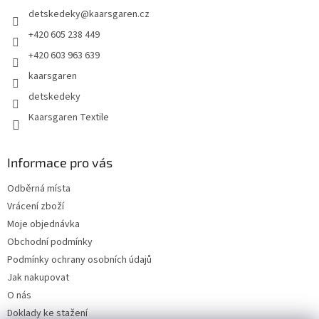
t
detskedeky
@
kaarsgaren.cz
í
+420 605 238 449
+420 603 963 639
kaarsgaren
detskedeky
Kaarsgaren Textile
Informace pro vás
Odběrná místa
Vrácení zboží
Moje objednávka
Obchodní podmínky
Podmínky ochrany osobních údajů
Jak nakupovat
O nás
Doklady ke stažení