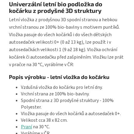
Univerzální letní bio podložka do
kočárku z prodyšné 3D struktury
Letní vložka z prodyšnou 3D spodní stranou a hebkou
vrchní stranou ze 100% bio-bavlny s motivem puntíků.
Vložka pasuje do všech kočárků i do všech dětských
autosedaček velikosti 0+ (0 až 13 kg), lze použít i v
autosedačkách velikosti 1 (9 až 18 kg). Vložka ochrání
kočárek či autosedačku před zašpiněním. Vložku lze prát
v pračce na 30 °C, vyrábíme v ČR:
Popis výrobku - letní vložka do kočárku
Vzdušná vložka do kočárku pro letní dny.
Vrchní strana ze 100% bio-bavlny.
Spodní strana z 3D prodyšné struktury - 100%
Polyester.
Vložka pasuje do všech kočárků a autosedaček 0+.
Velikost cca 38 x 82 cm.
Praní
na 30 °C.
Vyrábíme v ČR.