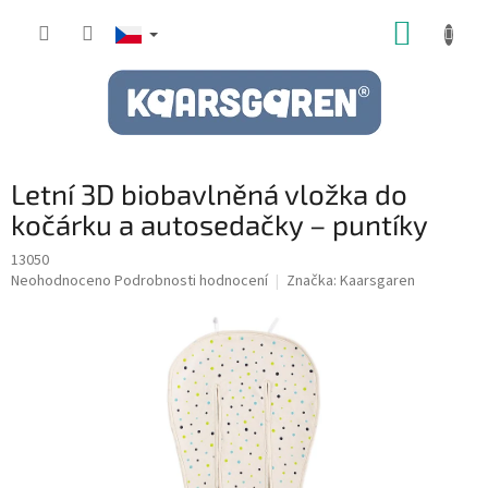
Přejít
NÁKUP
na
obsah
KOŠÍK
Letní 3D biobavlněná vložka do
kočárku a autosedačky – puntíky
13050
Průměrné
Neohodnoceno
Podrobnosti hodnocení
Značka:
Kaarsgaren
hodnocení
produktu
je
0,0
z
5
hvězdiček.