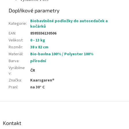
Doplňkové parametry
Biobavlněné podložky do autosedaček a
Kategorie
:
kočárků
EAN
:
8595556130506
Velikost
:
0 - 13 kg
Rozměr
:
38 x 82 cm
Materiál
:
Bio-bavlna 100% / Polyester 100%
Barva
:
přírodní
Vyrábíme
ČR
v
:
Značka
:
Kaarsgaren®
Praní
:
na 30° C
Z
á
p
a
Kontakt