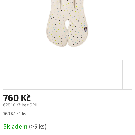
760 Kč
628,10 Kč bez DPH
Měrná
760 Kč / 1 ks
cena:
Skladem
(>5 ks)