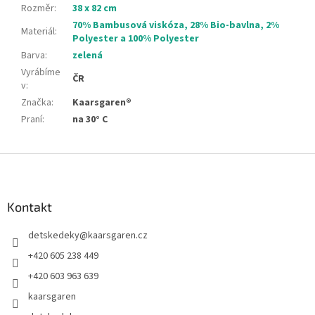
Rozměr
:
38 x 82 cm
70% Bambusová viskóza, 28% Bio-bavlna, 2%
Materiál
:
Polyester a 100% Polyester
Barva
:
zelená
Vyrábíme
ČR
v
:
Značka
:
Kaarsgaren®
Praní
:
na 30° C
Z
á
p
a
Kontakt
t
detskedeky
@
kaarsgaren.cz
í
+420 605 238 449
+420 603 963 639
kaarsgaren