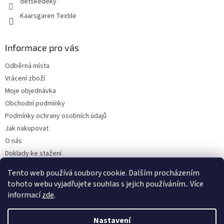
detskedeky
Kaarsgaren Textile
Informace pro vás
Odběrná místa
Vrácení zboží
Moje objednávka
Obchodní podmínky
Podmínky ochrany osobních údajů
Jak nakupovat
O nás
Doklady ke stažení
On-line platby
Tento web používá soubory cookie. Dalším procházením
Velkoobchod
tohoto webu vyjadřujete souhlas s jejich používáním.. Více
informací
zde
.
Nastavení
Vytvořil Shoptet