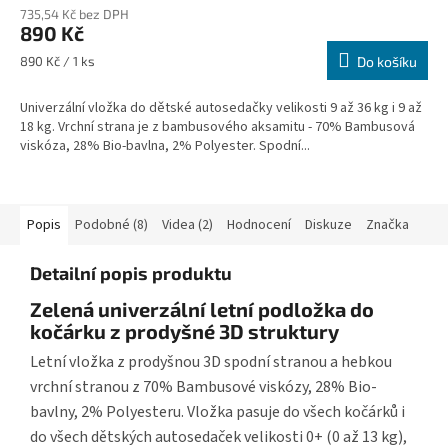
735,54 Kč bez DPH
890 Kč
Měrná
890 Kč / 1 ks
Do košíku
cena:
Univerzální vložka do dětské autosedačky velikosti 9 až 36 kg i 9 až
18 kg. Vrchní strana je z bambusového aksamitu - 70% Bambusová
viskóza, 28% Bio-bavlna, 2% Polyester. Spodní...
Popis
Podobné (8)
Videa (2)
Hodnocení
Diskuze
Značka
Detailní popis produktu
Zelená univerzální letní podložka do
kočárku z prodyšné 3D struktury
Letní vložka z prodyšnou 3D spodní stranou a hebkou
vrchní stranou z 70% Bambusové viskózy, 28% Bio-
bavlny, 2% Polyesteru. Vložka pasuje do všech kočárků i
do všech dětských autosedaček velikosti 0+ (0 až 13 kg),