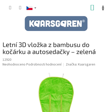
Přejít
NÁKUP
na
obsah
KOŠÍK
Letní 3D vložka z bambusu do
kočárku a autosedačky – zelená
12920
Průměrné
Neohodnoceno
Podrobnosti hodnocení
Značka:
Kaarsgaren
hodnocení
produktu
je
0,0
z
5
hvězdiček.