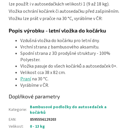
lze použít i v autosedačkách velikosti 1 (9 až 18 kg).
Vložka ochrání kočárek či autosedačku před zašpiněním.
Vložku lze prát v pračce na 30 °C, vyrábíme v ČR:
Popis výrobku - letní vložka do kočárku
Vzdušná vložka do kočárku pro letní dny.
Vrchní strana z bambusového aksamitu.
Spodní strana z 3D prodyšné struktury - 100%
Polyester.
Vložka pasuje do všech kočárků a autosedaček 0+.
Velikost cca 38 x 82 cm.
Praní
na 30 °C.
Vyrábíme v ČR.
Doplňkové parametry
Bambusové podložky do autosedaček a
Kategorie
:
kočárků
EAN
:
8595556129203
Velikost
:
0 - 13 kg