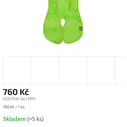
760 Kč
628,10 Kč bez DPH
Měrná
760 Kč / 1 ks
cena:
Skladem
(>5 ks)