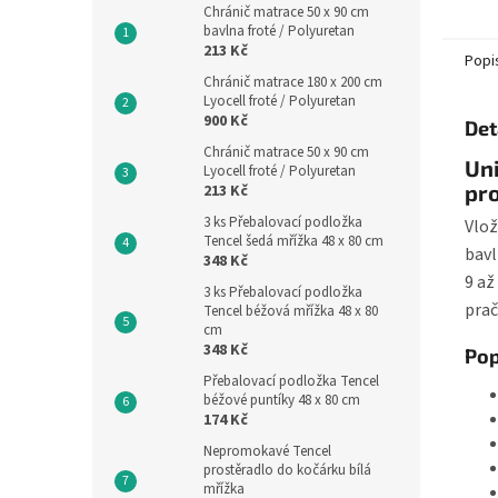
Chránič matrace 50 x 90 cm
dětsk
bavlna froté / Polyuretan
velikos
213 Kč
Popi
Chránič matrace 180 x 200 cm
Lyocell froté / Polyuretan
900 Kč
Det
Chránič matrace 50 x 90 cm
Uni
Lyocell froté / Polyuretan
pr
213 Kč
3 ks Přebalovací podložka
Vlož
Tencel šedá mřížka 48 x 80 cm
bavl
348 Kč
9 až
3 ks Přebalovací podložka
prač
Tencel béžová mřížka 48 x 80
cm
348 Kč
Pop
Přebalovací podložka Tencel
béžové puntíky 48 x 80 cm
174 Kč
Nepromokavé Tencel
prostěradlo do kočárku bílá
mřížka