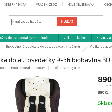
ODBĚRNÁ MÍSTA
VRÁCENÍ ZBOŽÍ
MOJE OBJEDNÁVKA
OBCH
HLEDAT
vložku do autosedačky nebo kočárku
Velikosti kalhot
Novinky a
Biobavlněné podložky do autosedaček a kočárků
Vložka do auto
ka do autosedačky 9-36 biobavlna 3D 
né
noceno
Podrobnosti hodnocení
Značka:
Kaarsgaren
ní
890
u
735,54 K
Měrná
890 Kč / 
cena:
ek.
Skla