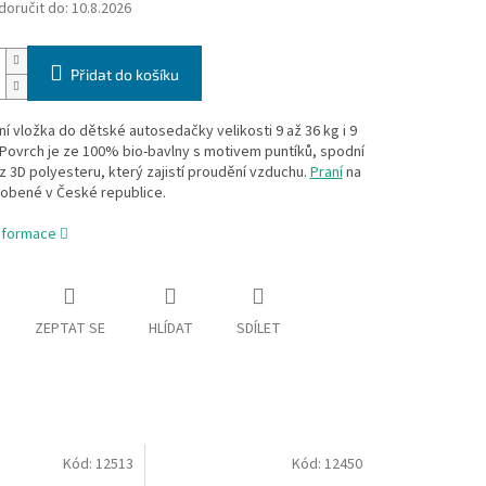
oručit do:
10.8.2026
Přidat do košíku
ní vložka do dětské autosedačky velikosti 9 až 36 kg i 9
 Povrch je ze 100% bio-bavlny s motivem puntíků, spodní
 z 3D polyesteru, který zajistí proudění vzduchu.
Praní
na
robené v České republice.
informace
ZEPTAT SE
HLÍDAT
SDÍLET
Kód:
12513
Kód:
12450