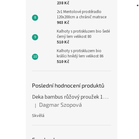
238 Kč
2v1 Mentolové prostěradlo
120x200cm a chránič matrace
903 Kč
Kalhoty s protiskluzem bio šedé
černý lem velikost 80
510 Kč
Kalhoty s protiskluzem bio
králíci hnědý lem velikost 86
510 Kč
Poslední hodnocení produktů
Deka bambus růžový proužek 160 x 200 cm
Dagmar Szopová
|
Hodnocení produktu je 5 z 5 hvězdiček.
Skvělá