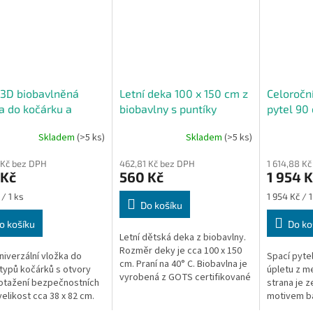
 3D biobavlněná
Letní deka 100 x 150 cm z
Celoročn
a do kočárku a
biobavlny s puntíky
pytel 90 
edačky – puntíky
Skladem
(>5 ks)
Skladem
(>5 ks)
 Kč bez DPH
462,81 Kč bez DPH
1 614,88 K
 Kč
560 Kč
1 954 K
Měrná
/ 1 ks
1 954 Kč / 1
Do košíku
cena:
o košíku
Do ko
Letní dětská deka z biobavlny.
Rozměr deky je cca 100 x 150
univerzální vložka do
Spací pyte
cm. Praní na 40° C. Biobavlna je
typů kočárků s otvory
úpletu z me
vyrobená z GOTS certifikované
otažení bezpečnostních
strana je 
příze. Deka je vyrobená v
velikost cca 38 x 82 cm.
motivem ba
České republice.
 pasuje i do všech
Délka spací