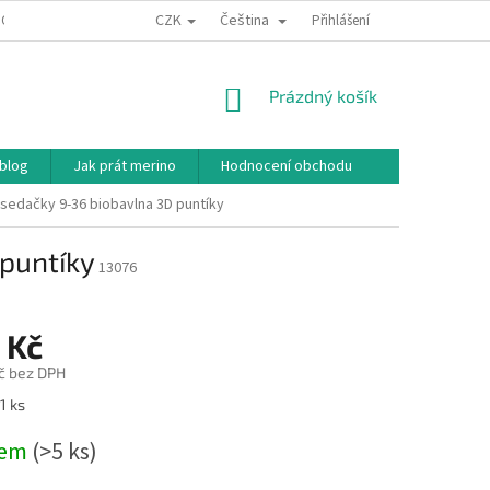
CZK
Čeština
ODNÍ PODMÍNKY
PODMÍNKY OCHRANY OSOBNÍCH ÚDAJŮ
Přihlášení
JAK NAKU
NÁKUPNÍ
Prázdný košík
KOŠÍK
 blog
Jak prát merino
Hodnocení obchodu
sedačky 9-36 biobavlna 3D puntíky
puntíky
13076
 Kč
č bez DPH
1 ks
dem
(>5 ks)