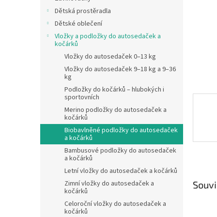
n
Dětská prostěradla
e
Dětské oblečení
l
Vložky a podložky do autosedaček a
kočárků
Vložky do autosedaček 0–13 kg
Vložky do autosedaček 9–18 kg a 9–36
kg
Podložky do kočárků – hlubokých i
sportovních
Merino podložky do autosedaček a
kočárků
Biobavlněné podložky do autosedaček
a kočárků
Bambusové podložky do autosedaček
a kočárků
Letní vložky do autosedaček a kočárků
Zimní vložky do autosedaček a
Souvi
kočárků
Celoroční vložky do autosedaček a
kočárků