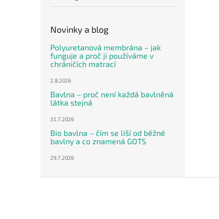
Novinky a blog
Polyuretanová membrána – jak
funguje a proč ji používáme v
chráničích matrací
2.8.2026
Bavlna – proč není každá bavlněná
látka stejná
31.7.2026
Bio bavlna – čím se liší od běžné
bavlny a co znamená GOTS
29.7.2026
Z
á
p
a