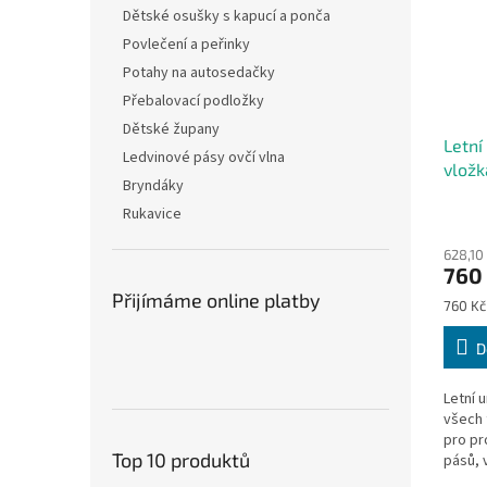
Dětské osušky s kapucí a ponča
Povlečení a peřinky
Potahy na autosedačky
Přebalovací podložky
Dětské župany
Letní
Ledvinové pásy ovčí vlna
vložk
Bryndáky
autos
Rukavice
628,10
760
Přijímáme online platby
Měrná
760 Kč 
cena:
D
Letní 
všech 
pro pr
Top 10 produktů
pásů, 
Vložka