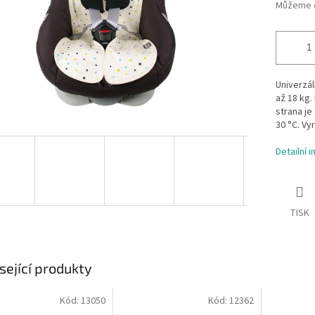
Můžeme d
Univerzál
až 18 kg.
strana je
30 °C. Vy
Detailní 
TISK
sející produkty
Kód:
13050
Kód:
12362