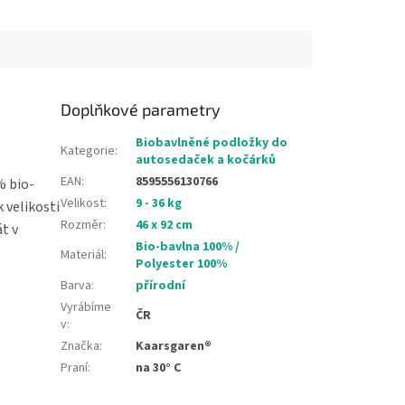
a miminka od ramen
to je délka miminka od ramen
ke...
Doplňkové parametry
Biobavlněné podložky do
Kategorie
:
autosedaček a kočárků
EAN
:
8595556130766
% bio-
Velikost
:
9 - 36 kg
 velikosti
Rozměr
:
46 x 92 cm
t v
Bio-bavlna 100% /
Materiál
:
Polyester 100%
Barva
:
přírodní
Vyrábíme
ČR
v
:
Značka
:
Kaarsgaren®
Praní
:
na 30° C