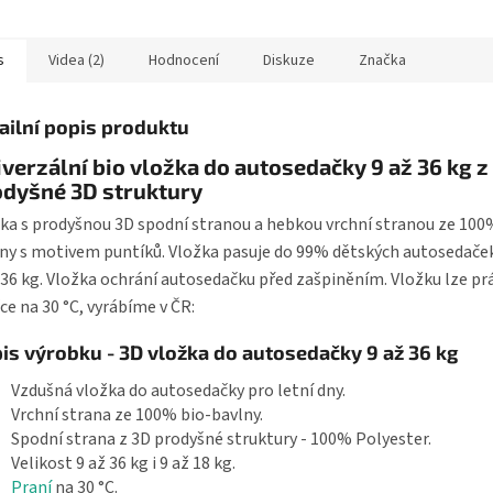
ých autosedaček
to je délk
ti 0+ (0...
k...
s
Videa (2)
Hodnocení
Diskuze
Značka
ailní popis produktu
verzální bio vložka do autosedačky 9 až 36 kg z
odyšné 3D struktury
ka s prodyšnou 3D spodní stranou a hebkou vrchní stranou ze 100
ny s motivem puntíků. Vložka pasuje do 99% dětských autosedaček
 36 kg. Vložka ochrání autosedačku před zašpiněním. Vložku lze prá
ce na 30 °C, vyrábíme v ČR:
is výrobku - 3D vložka do autosedačky 9 až 36 kg
Vzdušná vložka do autosedačky pro letní dny.
Vrchní strana ze 100% bio-bavlny.
Spodní strana z 3D prodyšné struktury - 100% Polyester.
Velikost 9 až 36 kg i 9 až 18 kg.
Praní
na 30 °C.