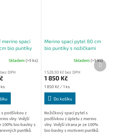
í merino spací
Merino spací pytel 80 cm
cm bio puntíky
bio puntíky s nožičkami
Skladem
(>5 ks)
Skladem
(>5 ks)
Další
produkt
č bez DPH
1 528,93 Kč bez DPH
č
1 850 Kč
Měrná
 ks
1 850 Kč / 1 ks
cena:
šíku
Do košíku
l s podšívkou z
Nožičkový spací pytel s
rino vlny. Vnější
podšívkou z úpletu z merino
ze 100% bio-bavlny s
vlny. Vnější strana je ze 100%
revných puntíků.
bio-bavlny s motivem puntíků.
ho pytle je 90 cm -
Délka spacího pytle je 80 cm -