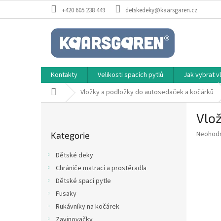
Přejít
+420 605 238 449
detskedeky@kaarsgaren.cz
na
obsah
Kontakty
Velikosti spacích pytlů
Jak vybrat 
Domů
Vložky a podložky do autosedaček a kočárků
P
Vlož
o
Přeskočit
s
Průměr
Neohod
Kategorie
kategorie
t
hodnoce
r
produkt
Dětské deky
a
je
Chrániče matrací a prostěradla
0,0
n
z
Dětské spací pytle
n
5
í
Fusaky
hvězdič
p
Rukávníky na kočárek
a
Zavinovačky